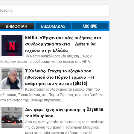
loading...
ΔΗΜΟΦΙΛΗ
ΕΒΔΟΜΑΔΑΣ
ARCHIVE
Netflix: «Έρχονται» νέες αυξήσεις στα
συνδρομητικά πακέτα – Δείτε τι θα
ισχύσει στην Ελλάδα
Το Netflix ανακοίνωσε νέα αύξηση 1 έως 2
δολαρίων σε όλα τα συνδρομητικά του πακέτα στις ΗΠΑ.
Τ.Χαλκιάς: Στάχτη το εξοχικό του
ηθοποιού στο Πόρτο Γερμενό – Η
ανάρτηση του γιου του (photo)
Καταστράφηκε ολοσχερώς το εξοχικό σπίτι του
ηθοποιού, Τάσου Χαλκιά, στο Πόρτο Γερμενό, το οποίο βρέθηκε
στο επίκεντρο της μεγάλης πυρκαγιάς...
Δεν φέρει ίχνη σύγκρουσης η Cayenne
του Μαυρίκου
Από τις φωτογραφίες φαίνεται πως το αυτοκίνητο
της συζύγου του εκδότη Παναγιώτη Μαυρίκου
μέσα στο οποίο φαίνεται να βρήκε τραγικό