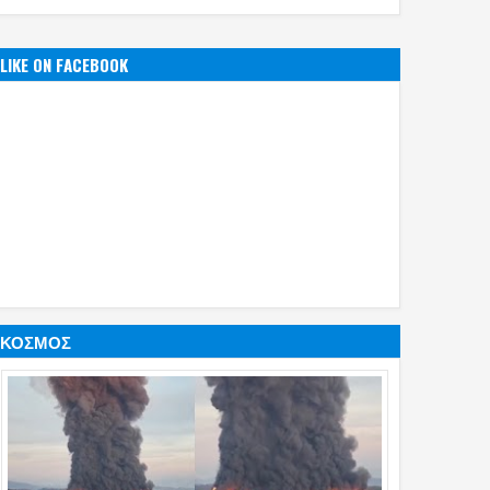
α στο αεροδρόμιο
μαϊμούδες
Άνω Λιόσια!
γκυρας (photos)
LIKE ON FACEBOOK
ΚΟΣΜΟΣ