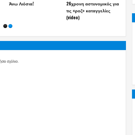
ς!
πρώτα λόγια του
- Δεν παραιτείται παρά
άγημ
υπαλλήλου που δέχτηκε
τον σάλο
της Ά
επίθεση από τον
(photo+video+ΗΧΗΤΙΚΟ)
Αυγενάκη
σει σχόλιο.