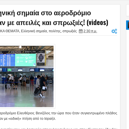
ηνική σημαία στο αεροδρόμιο
 με απειλές και σπρωξιές! (videos)
ΙΚΑ ΘΕΜΑΤΑ
,
Ελληνική σημαία
,
πολίτης
,
σπρωξιές
2:30 π.μ.
αεροδρόμιο Ελευθέριος Βενιζέλος την ώρα που ήταν συγκεντρωμένο πλήθος
αν με «ειδική» πτήση από το Ισραήλ.