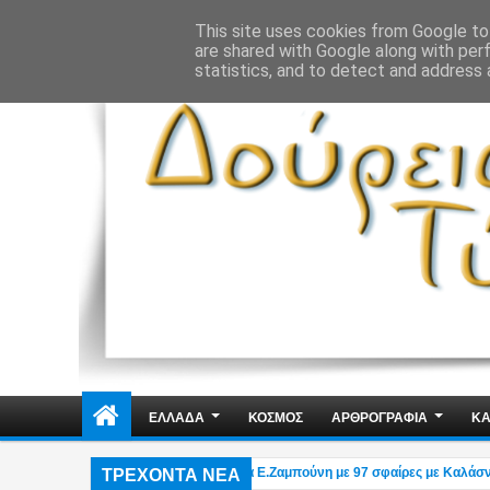
ΔΗΜΟΣΙΑ ΤΑΞΗ
ΕΓΚΛΗΜΑΤΙΚΟΤΗΤΑ
ΦΑΚΕΛΩΜΑΤΑ
ΑΠΟΨΕ
This site uses cookies from Google to 
are shared with Google along with per
statistics, and to detect and address 
ΕΛΛΑΔΑ
ΚΟΣΜΟΣ
ΑΡΘΡΟΓΡΑΦΙΑ
ΚΑ
ΤΡΕΧΟΝΤΑ ΝΕΑ
ς «Greek Mafia» – Για την δολοφνία Ε.Ζαμπούνη με 97 σφαίρες με Καλάσνικοφ