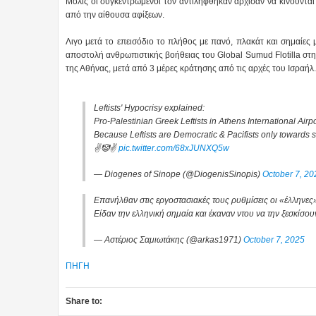
Μόλις οι συγκεντρωμένοι τον αντιλήφθηκαν άρχισαν να κινούνται
από την αίθουσα αφίξεων.
Λιγο μετά το επεισόδιο το πλήθος με πανό, πλακάτ και σημαίες
αποστολή ανθρωπιστικής βοήθειας του Global Sumud Flotilla στη
της Αθήνας, μετά από 3 μέρες κράτησης από τις αρχές του Ισραήλ.
Leftists' Hypocrisy explained:
Pro-Palestinian Greek Leftists in Athens International Air
Because Leftists are Democratic & Pacifists only towards 
✌️🤡✌️
pic.twitter.com/68xJUNXQ5w
— Diogenes of Sinope (@DiogenisSinopis)
October 7, 20
Eπανήλθαν στις εργοστασιακές τους ρυθμίσεις οι «έλληνες
Είδαν την ελληνική σημαία και έκαναν ντου να την ξεσκίσου
— Αστέριος Σαμιωτάκης (@arkas1971)
October 7, 2025
ΠΗΓΗ
Share to: