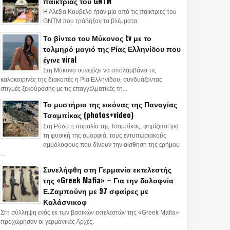
παίκτριας του GNTM
Η Αλεξία Κουβελά ήταν μία από τις παίκτριες του
GNTM που τράβηξαν τα βλέμματα.
Το βίντεο του Μύκονος tv με το
τολμηρό μαγιό της Ρίας Ελληνίδου που
έγινε viral
Στη Μύκονο συνεχίζει να απολαμβάνει τις
καλοκαιρινές της διακοπές η Ρία Ελληνίδου, συνδυάζοντας
στιγμές ξεκούρασης με τις επαγγελματικές τη...
Το μυστήριο της εικόνας της Παναγίας
Τσαμπίκας (photos+video)
Στη Ρόδο η παραλία της Τσαμπίκας, φημίζεται για
τη φυσική της ομορφιά, τους εντυπωσιακούς
αμμόλοφους που δίνουν την αίσθηση της ερήμου
...
Συνελήφθη στη Γερμανία εκτελεστής
27
24
May
Feb
Nov
της «Greek Mafia» – Για την δολοφνία
2024
2024
2023
Ε.Ζαμπούνη με 97 σφαίρες με
τσοτάκης:
ΗΠΑ: Ταξιδιώτης βρέθηκε
Συρμός του Πρ
Καλάσνικοφ
κύνησε την τουρκική
με βαλίτσες γεμάτες…
μπήκε σε λάθος
Στη σύλληψη ενός εκ των βασικών εκτελεστών της «Greek Mafia»
προχώρησαν οι γερμανικές Αρχές.
α και το τουρκικό
μουμιοποιημένες
αντί για Αεροδ