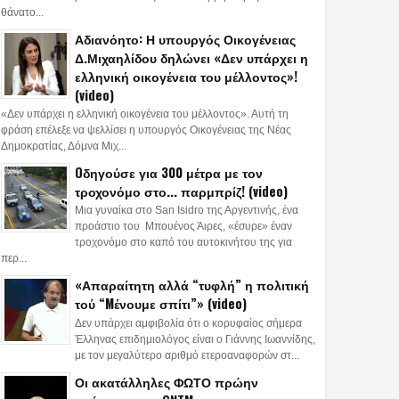
θάνατο...
Αδιανόητο: Η υπουργός Οικογένειας
Δ.Μιχαηλίδου δηλώνει «Δεν υπάρχει η
ελληνική οικογένεια του μέλλοντος»!
(video)
«Δεν υπάρχει η ελληνική οικογένεια του μέλλοντος». Αυτή τη
φράση επέλεξε να ψελλίσει η υπουργός Οικογένειας της Νέας
Δημοκρατίας, Δόμνα Μιχ...
Oδηγούσε για 300 μέτρα με τον
τροχονόμο στο... παρμπρίζ! (video)
Μια γυναίκα στο San Isidro της Αργεντινής, ένα
προάστιο του Μπουένος Άιρες, «έσυρε» έναν
τροχονόμο στο καπό του αυτοκινήτου της για
περ...
«Απαραίτητη αλλά “τυφλή” η πολιτική
τού “Mένουμε σπίτι”» (video)
Δεν υπάρχει αμφιβολία ότι ο κορυφαίος σήμερα
Έλληνας επιδημιολόγος είναι ο Γιάννης Ιωαννίδης,
με τον μεγαλύτερο αριθμό ετεροαναφορών στ...
Οι ακατάλληλες ΦΩΤΟ πρώην