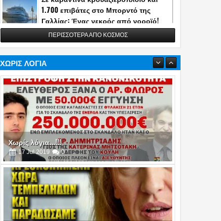
1.700 επιβάτες στο Μπορντό της
Γαλλίας: Ένας νεκρός από νοροϊό!
13
May
2026
0
ΠΕΡΙΣΣΟΤΕΡΑ ΑΠΟ ΚΟΣΜΟΣ
Η Τουρκία αποκάλυψε την κατασκευή
του διηπειρωτικού πυραύλου
Yildirimhan ακτίνας δράσης 6.000 χλμ.!
ΧΩΡΙΣ ΛΟΓΙΑ
(video)
06
May
2026
0
Πυρά στο δείπνο ανταποκριτών του
Λευκού Οίκου - Απομακρύνθηκε ο
Τραμπ
26
Apr
2026
0
Χωρίς λόγια...!!!
16
Jul
2019
0