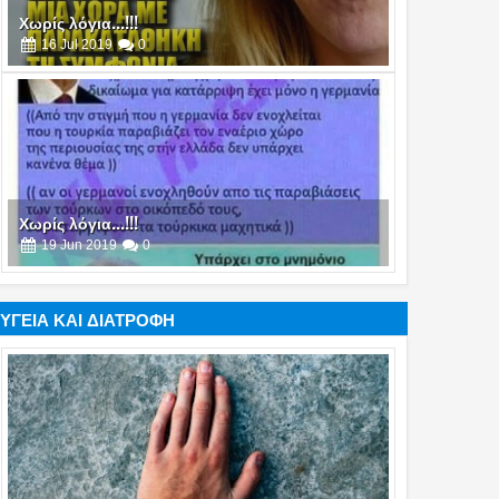
Χωρίς λόγια...!!!
19
Jun
2019
0
Χωρίς λόγια...!!!
25
Apr
2019
0
ΥΓΕΙΑ ΚΑΙ ΔΙΑΤΡΟΦΗ
Χωρίς λόγια...!!!
21
Mar
2019
0