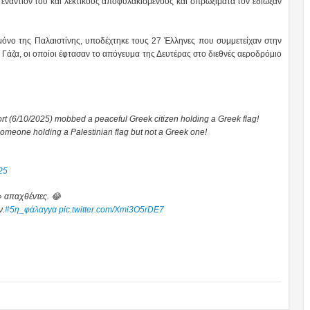
 εναντίον του και λεκτικούς αποφυλακισμένους και σπρωξίματα τον έδιωξαν
 μόνο της Παλαιστίνης, υποδέχτηκε τους 27 Έλληνες που συμμετείχαν στην
 Γάζα, οι οποίοι έφτασαν το απόγευμα της Δευτέρας στο διεθνές αεροδρόμιο
port (6/10/2025) mobbed a peaceful Greek citizen holding a Greek flag!
someone holding a Palestinian flag but not a Greek one!
25
» απαχθέντες. 😂
ν.
#5η_φάλαγγα
pic.twitter.com/Xmi3O5rDE7