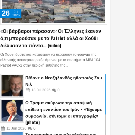
26
Jul
2026
«Οι βάρβαροι πέρασαν»: Οι Έλληνες έκαναν
ό,τι μπορούσαν με τα Patriot αλλά οι Χούθι
διέλυσαν τα πάντα… (video)
Οι Χούθι δυστυχώς κατάφεραν να περάσουν το φράγμα της
ελληνικής αντιαεροπορικής άμυνας με τα συστήματα MIM-104
Patriot PAC-2 στην περιοχή ευθύνης της...
Πέθανε ο Νεοζηλανδός ηθοποιός Σαμ
Νιλ
13
Jul
2026
0
Ο Τραμπ ακύρωσε την αποψινή
επίθεση εναντίον του Ιράν - «Έχουμε
συμφωνία, σύντομα οι υπογραφές»
(photo)
11
Jun
2026
0
Σε καραντίνα κρουαζιερόπλοιο και