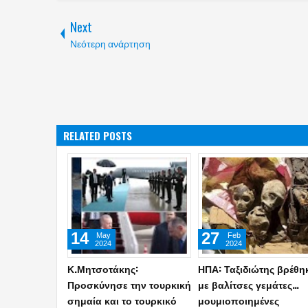
Next
Νεότερη ανάρτηση
RELATED POSTS
16
22
Feb
May
2026
2024
Ελληνικό τάγμα θα
Η Γάζα τα αλλάζει όλα:
συμμετέχει στις διεθνείς
Ισπανία, Ιρλανδία και
δυνάμεις
Νορβηγία αναγνωρίζου