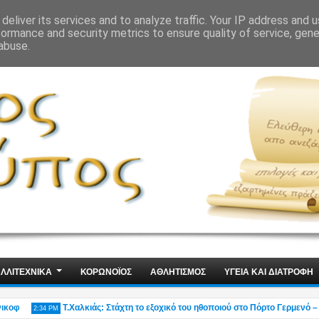
ΙΣ
ΤΕΧΝΟΛΟΓΙΑ
ΧΩΡΙΣ ΛΟΓΙΑ
deliver its services and to analyze traffic. Your IP address and 
formance and security metrics to ensure quality of service, gen
abuse.
ΛΛΙΤΕΧΝΙΚΑ
ΚΟΡΩΝΟΪΟΣ
ΑΘΛΗΤΙΣΜΟΣ
ΥΓΕΙΑ ΚΑΙ ΔΙΑΤΡΟΦΗ
Τ.Χαλκιάς: Στάχτη το εξοχικό του ηθοποιού στο Πόρτο Γερμενό – Η αν
2:34 PM