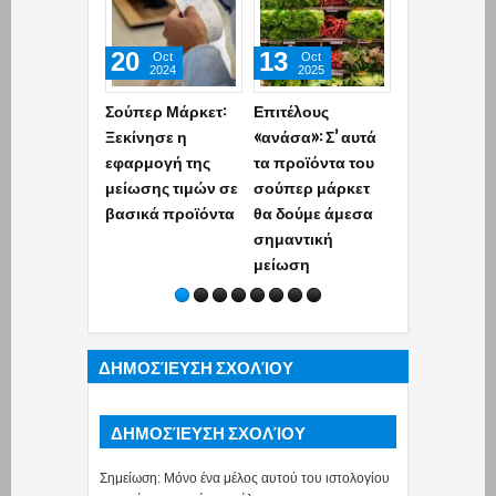
20
13
01
Oct
Oct
Oct
2024
2025
2025
Σούπερ Μάρκετ:
Επιτέλους
Mειώσεις τι
Ξεκίνησε η
«ανάσα»: Σ’ αυτά
1.000 κωδικο
εφαρμογή της
τα προϊόντα του
προϊόντων
μείωσης τιμών σε
σούπερ μάρκετ
σούπερ μάρ
βασικά προϊόντα
θα δούμε άμεσα
Θα ανακοιν
σημαντική
στο πρώτο
μείωση
15ήμερο του
Οκτωβρίου
ΔΗΜΟΣΊΕΥΣΗ ΣΧΟΛΊΟΥ
ΔΗΜΟΣΊΕΥΣΗ ΣΧΟΛΊΟΥ
Σημείωση: Μόνο ένα μέλος αυτού του ιστολογίου