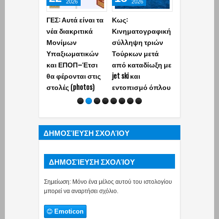
2026
2026
2026
ΓΕΣ: Αυτά είναι τα
Κως:
ΓΕΣ:
νέα διακριτικά
Κινηματογραφική
Απαγορεύετ
Μονίμων
σύλληψη τριών
ρητά Στρατι
Υπαξιωματικών
Τούρκων μετά
εν’ ενεργεία
και ΕΠΟΠ–Έτσι
από καταδίωξη με
ασκεί ιδιωτι
θα φέρονται στις
jet ski και
έργο ή εργα
στολές (photos)
εντοπισμό όπλου
Ποιοι εξαιρο
ΔΗΜΟΣΊΕΥΣΗ ΣΧΟΛΊΟΥ
ΔΗΜΟΣΊΕΥΣΗ ΣΧΟΛΊΟΥ
Σημείωση: Μόνο ένα μέλος αυτού του ιστολογίου
μπορεί να αναρτήσει σχόλιο.
Emoticon