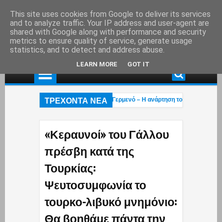
This site uses cookies from Google to deliver its services
and to analyze traffic. Your IP address and user-agent are
shared with Google along with performance and security
metrics to ensure quality of service, generate usage
statistics, and to detect and address abuse.
LEARN MORE
GOT IT
ΤΡΕΧΟΝΤΑ ΝΕΑ
χτη το εξοχικό του ηθοποιού στο Πόρτο Γερμενό – Η ανάρτηση του γιου του (pho
αγγελματική ασφάλιση»! – Η κυβέρνηση μετακυλά την ευθύνη στους εργαζόμενου
πέρασαν»: Οι Έλληνες έκαναν ό,τι μπορούσαν με τα Patriot αλλά οι Χούθι διέλ
«Κεραυνοί» του Γάλλου
πρέσβη κατά της
Τουρκίας:
Ψευτοσυμφωνία το
τουρκο-λιβυκό μνημόνιο:
Θα βοηθάμε πάντα την