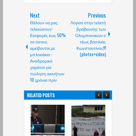
Next
Previous
Θέλουν να μας
Λύγισε στην τελετή
τελειώσουν:
βράβευσης των
Εισφορές έως 50%
Ολυμπιονικών ο
σε όσους
τέως βασιλιάς
αμείβονται με
Κωνσταντίνος!!!
μπλοκάκια -
(photos+video)
Αναδρομικό
χαράτσι για
πώληση ακινήτων
10 χρόνια πρίν
RELATED POSTS