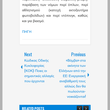
παράβαση των νόμων περί όπλων, περί
αθλητισμού (κατοχή εκτοξευτήρα
φωτοβολίδων) και περί ντόπινγκ, καθώς
και για βιασμό.
ΠΗΓΗ
Next
Previous
Κώδικας Οδικής
«Βόμβα» στα
Κυκλοφορίας
ακίνητα των
(ΚΟΚ): Ποιες οι
Ελλήνων από την
σημαντικές αλλαγές
ΕΕ: Ενεργειακή
που έρχονται
αναβάθμισή τους
αλλιώς δεν θα
πωλούνται-
νοικιάζονται!
RELATED POSTS