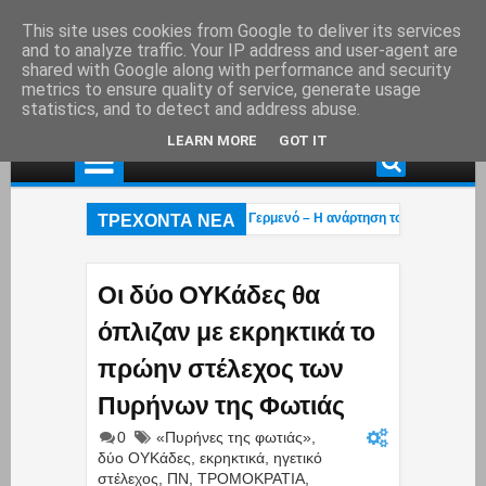
This site uses cookies from Google to deliver its services
and to analyze traffic. Your IP address and user-agent are
shared with Google along with performance and security
metrics to ensure quality of service, generate usage
statistics, and to detect and address abuse.
LEARN MORE
GOT IT
ΤΡΕΧΟΝΤΑ ΝΕΑ
άχτη το εξοχικό του ηθοποιού στο Πόρτο Γερμενό – Η ανάρτηση του γιου του (pho
αγγελματική ασφάλιση»! – Η κυβέρνηση μετακυλά την ευθύνη στους εργαζόμενο
 πέρασαν»: Οι Έλληνες έκαναν ό,τι μπορούσαν με τα Patriot αλλά οι Χούθι διέλ
Οι δύο ΟΥΚάδες θα
όπλιζαν με εκρηκτικά το
πρώην στέλεχος των
Πυρήνων της Φωτιάς
0
«Πυρήνες της φωτιάς»
,
δύο ΟΥΚάδες
,
εκρηκτικά
,
ηγετικό
στέλεχος
,
ΠΝ
,
ΤΡΟΜΟΚΡΑΤΙΑ
,