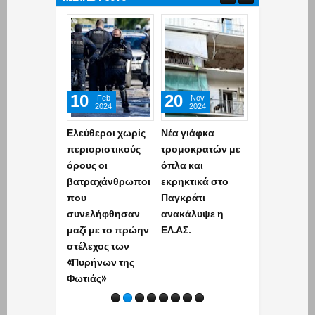
10
20
12
Feb
Nov
Oct
2024
2024
2024
Ελεύθεροι χωρίς
Νέα γιάφκα
Αχαρνές:
περιοριστικούς
τρομοκρατών με
Εντοπίστηκ
όρους οι
όπλα και
εκρηκτικά,
βατραχάνθρωποι
εκρηκτικά στο
χειροβομβίδ
που
Παγκράτι
πυρομαχικά
συνελήφθησαν
ανακάλυψε η
σε σπίτι (pho
μαζί με το πρώην
ΕΛ.ΑΣ.
στέλεχος των
«Πυρήνων της
Φωτιάς»