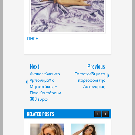
ΠΗΓΗ
Next
Previous
Ανακοινώνει νέο
Το παιχνίδι με το
«μποναμά» ο
πορτοφόλι της
Μητσοτάκης –
Αστυνομίας
Ποιοι θα πάρουν
300 ευρώ
RELATED POSTS