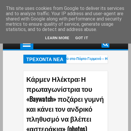
This site uses cookies from Google to deliver its services
and to analyze traffic. Your IP address and user-agent are
shared with Google along with performance and security
metrics to ensure quality of service, generate usage
statistics, and to detect and address abuse.
LEARN MORE
GOT IT
ΤΡΕΧΟΝΤΑ ΝΕΑ
Χαλκιάς: Στάχτη το εξοχικό του ηθοποιού στο Πόρτο Γερμενό – Η ανάρτηση του γ
ρχεται η «επαγγελματική ασφάλιση»! – Η κυβέρνηση μετακυλά την ευθύνη στους
Οι βάρβαροι πέρασαν»: Οι Έλληνες έκαναν ό,τι μπορούσαν με τα Patriot αλλά οι
Κάρμεν Ηλέκτρα: Η
πρωταγωνίστρια του
«Baywatch» ποζάρει γυμνή
και κάνει τον ανδρικό
πληθυσμό να βλέπει
«αστεράκια» (photos)