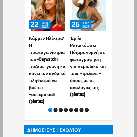
22
25
03
Aug
Oct
Feb
2023
2025
2025
Κάρμεν Ηλέκτρα:
Έμιλι
Μπιάνκα Σέν
Η
Ραταϊκόφσκι:
Τα «έβγαλε»
πρωταγωνίστρια
Πόζαρε γυμνή σε
στη… φόρα κ
του «Baywatch»
φωτογράφηση
έκλεψε τις
ποζάρει γυμνή και
για περιοδικό και
εντυπώσεις!
κάνει τον ανδρικό
τους «τρέλανε»
(photos)
πληθυσμό να
όλους με τις
βλέπει
αναλογίες της
«αστεράκια»
(photos)
(photos)
ΔΗΜΟΣΊΕΥΣΗ ΣΧΟΛΊΟΥ