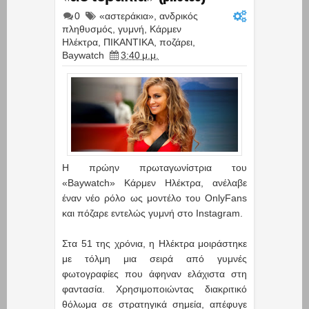
0
«αστεράκια»
,
ανδρικός
πληθυσμός
,
γυμνή
,
Κάρμεν
Ηλέκτρα
,
ΠΙΚΑΝΤΙΚΑ
,
ποζάρει
,
Baywatch
3:40 μ.μ.
Η πρώην πρωταγωνίστρια του
«Baywatch» Κάρμεν Ηλέκτρα, ανέλαβε
έναν νέο ρόλο ως μοντέλο του OnlyFans
και πόζαρε εντελώς γυμνή στο Instagram.
Στα 51 της χρόνια, η Ηλέκτρα μοιράστηκε
με τόλμη μια σειρά από γυμνές
φωτογραφίες που άφηναν ελάχιστα στη
φαντασία. Χρησιμοποιώντας διακριτικό
θόλωμα σε στρατηγικά σημεία, απέφυγε