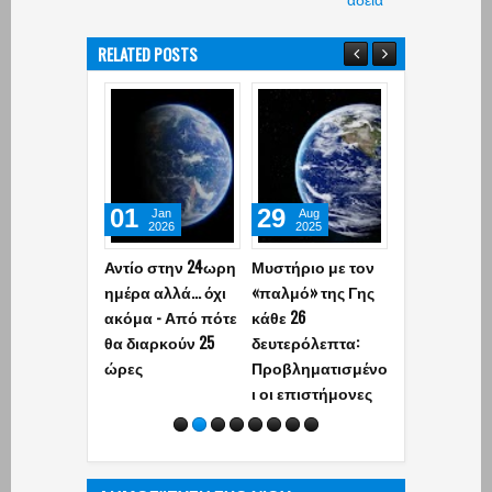
RELATED POSTS
01
29
15
Jan
Aug
Jul
2026
2025
2025
Αντίο στην 24ωρη
Μυστήριο με τον
Δύο τεράστι
ημέρα αλλά... όχι
«παλμό» της Γης
μαύρες τρύπ
ακόμα - Από πότε
κάθε 26
συγκρούστη
θα διαρκούν 25
δευτερόλεπτα:
στο διάστημ
ώρες
Προβληματισμένο
Έκπληκτοι ο
ι οι επιστήμονες
επιστήμονε