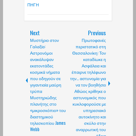
ΠΗΓΗ
Next
Previous
Μυστήριο στον
Πρωτοφανές
Γαλαξία:
περιστατικό στη
Αστρονόμοι
Θεσσαλονίκη: Τον
ανακάλυψαν
καταδίωκε η
εκατοντάδες
Ασφάλεια και
κοσμικά νήματα
έπαιρνε τηλέφωνο
που οδηγούν σε
την… αστυνομία για
γιγαντιαία μαύρη
να τον βοηθήσει
τρύπα
Αθώος κρίθηκε ο
Μυστηριώδης
αστυνομικός που
πλανήτης στο
κυκλοφορούσε με
«μικροσκόπιο» του
υπηρεσιακό
διαστημικού
αυτοκίνητο και
τηλεσκοπίου James
σκύλο στην
Webb
αναρρωτική του
άδεια