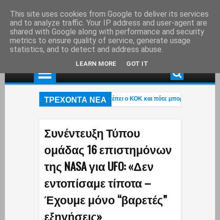
This site uses cookies from Google to deliver its services
and to analyze traffic. Your IP address and user-agent are
shared with Google along with performance and security
metrics to ensure quality of service, generate usage
statistics, and to detect and address abuse.
LEARN MORE
GOT IT
ΤΡΕΧΟΝΤΑ ΝΕΑ
ε περιπολικό στον δρόμο; – Τι προβλέπει ο ΚΟΚ και πότε μπορεί να γίνει νόμ
 Στάχτη το εξοχικό του ηθοποιού στο Πόρτο Γερμενό – Η ανάρτηση του γιου του (
«επαγγελματική ασφάλιση»! – Η κυβέρνηση μετακυλά την ευθύνη στους εργαζόμ
Συνέντευξη Τύπου
ομάδας 16 επιστημόνων
της NASA για UFO: «Δεν
εντοπίσαμε τίποτα –
Έχουμε μόνο “βαρετές”
εξηγήσεις»