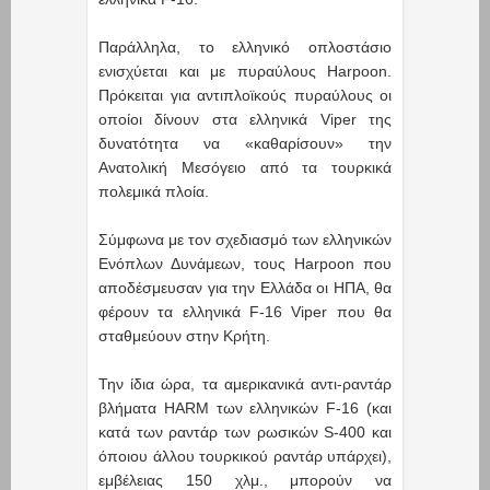
Παράλληλα, το ελληνικό οπλοστάσιο
ενισχύεται και με πυραύλους Harpoon.
Πρόκειται για αντιπλοϊκούς πυραύλους οι
οποίοι δίνουν στα ελληνικά Viper της
δυνατότητα να «καθαρίσουν» την
Ανατολική Μεσόγειο από τα τουρκικά
πολεμικά πλοία.
Σύμφωνα με τον σχεδιασμό των ελληνικών
Ενόπλων Δυνάμεων, τους Harpoon που
αποδέσμευσαν για την Ελλάδα οι ΗΠΑ, θα
φέρουν τα ελληνικά F-16 Viper που θα
σταθμεύουν στην Κρήτη.
Την ίδια ώρα, τα αμερικανικά αντι-ραντάρ
βλήματα HARM των ελληνικών F-16 (και
κατά των ραντάρ των ρωσικών S-400 και
όποιου άλλου τουρκικού ραντάρ υπάρχει),
εμβέλειας 150 χλμ., μπορούν να