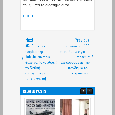
τους, μετά το διάστημα αυτό.
ΠΗΓΗ
Next
Previous
AK-19: Το νέο
Τι απαντούν 100
τυφέκιο της
επιστήμονες για το
Kalashnikov που
πότε θα
θέλει να «σκοτώσει»
τελειώσουμε με την
το διεθνή
πανδημία του
ανταγωνισμό
κορωνοϊού
(photo+video)
RELATED POSTS