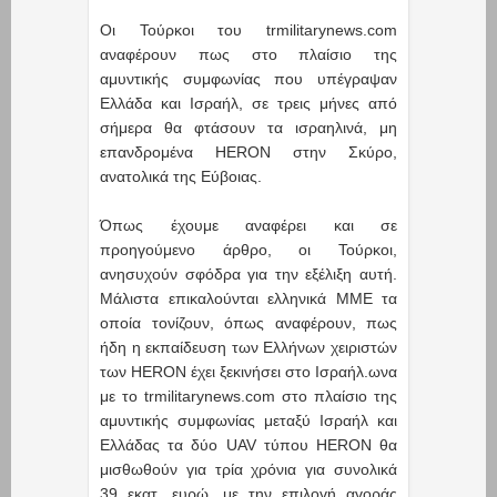
Oι Τούρκοι του trmilitarynews.com
αναφέρουν πως στο πλαίσιο της
αμυντικής συμφωνίας που υπέγραψαν
Ελλάδα και Ισραήλ, σε τρεις μήνες από
σήμερα θα φτάσουν τα ισραηλινά, μη
επανδρομένα HERON στην Σκύρο,
ανατολικά της Εύβοιας.
Όπως έχουμε αναφέρει και σε
προηγούμενο άρθρο, οι Τούρκοι,
ανησυχούν σφόδρα για την εξέλιξη αυτή.
Μάλιστα επικαλούνται ελληνικά ΜΜΕ τα
οποία τονίζουν, όπως αναφέρουν, πως
ήδη η εκπαίδευση των Ελλήνων χειριστών
των HERON έχει ξεκινήσει στο Ισραήλ.ωνα
με το trmilitarynews.com στο πλαίσιο της
αμυντικής συμφωνίας μεταξύ Ισραήλ και
Ελλάδας τα δύο UAV τύπου HERON θα
μισθωθούν για τρία χρόνια για συνολικά
39 εκατ. ευρώ, με την επιλογή αγοράς