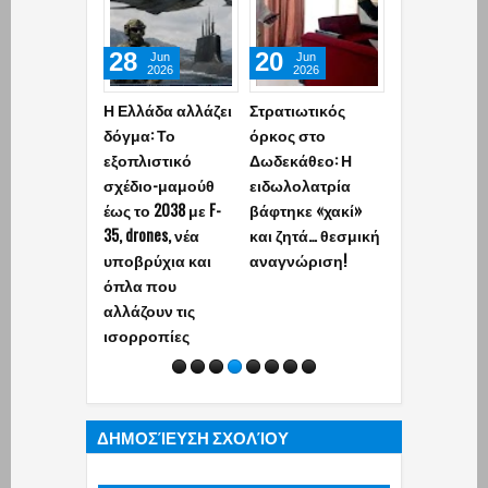
28
20
14
Jun
Jun
Jun
2026
2026
2026
Η Ελλάδα αλλάζει
Στρατιωτικός
Νέα τουρκικ
δόγμα: Το
όρκος στο
παράκρουση
εξοπλιστικό
Δωδεκάθεο: Η
φόντο
σχέδιο-μαμούθ
ειδωλολατρία
πολιτικοπο
έως το 2038 με F-
βάφτηκε «χακί»
φωτογραφία
35, drones, νέα
και ζητά… θεσμική
Έλληνα
υποβρύχια και
αναγνώριση!
αξιωματικού
όπλα που
άσκηση: «Το
αλλάζουν τις
ταπεινώσαμ
ισορροπίες
(photo)
ΔΗΜΟΣΊΕΥΣΗ ΣΧΟΛΊΟΥ