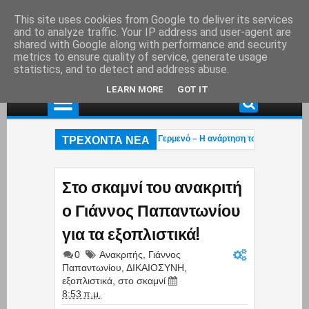
This site uses cookies from Google to deliver its services
and to analyze traffic. Your IP address and user-agent are
shared with Google along with performance and security
metrics to ensure quality of service, generate usage
statistics, and to detect and address abuse.
LEARN MORE
GOT IT
ΤΡΕΧΟΝΤΑ ΝΕΑ
άχτη το εξοχικό του ηθοποιού στο Πόρτο Γερμενό – Η ανάρτηση του γιου του (pho
παγγελματική ασφάλιση»! – Η κυβέρνηση μετακυλά την ευθύνη στους εργαζόμενο
 πέρασαν»: Οι Έλληνες έκαναν ό,τι μπορούσαν με τα Patriot αλλά οι Χούθι διέλ
Στο σκαμνί του ανακριτή
ο Γιάννος Παπαντωνίου
για τα εξοπλιστικά!
0
Ανακριτής
,
Γιάννος
Παπαντωνίου
,
ΔΙΚΑΙΟΣΥΝΗ
,
εξοπλιστικά
,
στο σκαμνί
8:53 π.μ.