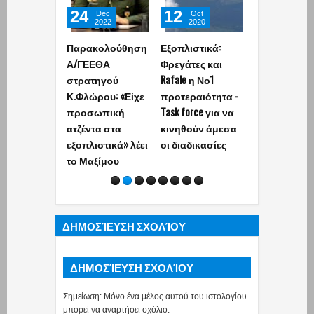
24
12
20
Dec
Oct
Sep
2022
2020
2020
Παρακολούθηση
Εξοπλιστικά:
Παναγιωτό
Α/ΓΕΕΘΑ
Φρεγάτες και
ς: Αποδείξαμ
στρατηγού
Rafale η Νο1
είμαστε σε
Κ.Φλώρου: «Είχε
προτεραιότητα -
ετοιμότητα 
προσωπική
Task force για να
Στοχευμένες
ατζέντα στα
κινηθούν άμεσα
παρεμβάσει
εξοπλιστικά» λέει
οι διαδικασίες
εξοπλιστικά
το Μαξίμου
ΔΗΜΟΣΊΕΥΣΗ ΣΧΟΛΊΟΥ
ΔΗΜΟΣΊΕΥΣΗ ΣΧΟΛΊΟΥ
Σημείωση: Μόνο ένα μέλος αυτού του ιστολογίου
μπορεί να αναρτήσει σχόλιο.