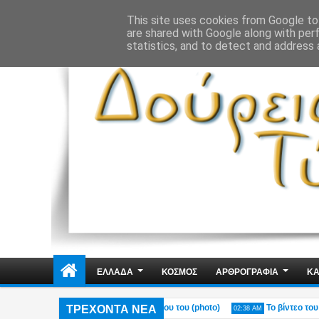
ΔΗΜΟΣΙΑ ΤΑΞΗ
ΕΓΚΛΗΜΑΤΙΚΟΤΗΤΑ
ΦΑΚΕΛΩΜΑΤΑ
ΑΠΟΨΕ
This site uses cookies from Google to 
are shared with Google along with per
statistics, and to detect and address 
ΕΛΛΑΔΑ
ΚΟΣΜΟΣ
ΑΡΘΡΟΓΡΑΦΙΑ
ΚΑ
ΤΡΕΧΟΝΤΑ ΝΕΑ
 Πόρτο Γερμενό – Η ανάρτηση του γιου του (photo)
Το βίντεο του Μύκον
02:38 AM