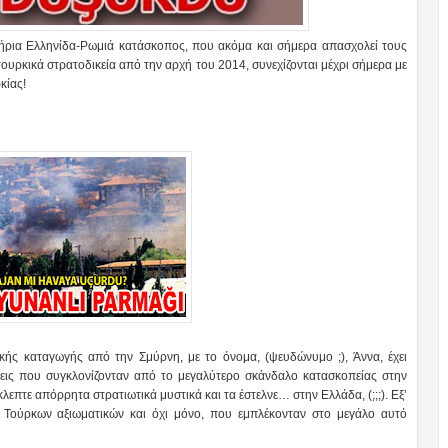
τήρια Ελληνίδα-Ρωμιά κατάσκοπος, που ακόμα και σήμερα απασχολεί τους
τουρκικά στρατοδικεία από την αρχή του 2014, συνεχίζονται μέχρι σήμερα με
κίας!
ικής καταγωγής από την Σμύρνη, με το όνομα, (ψευδώνυμο ;), Άννα, έχει
μεις που συγκλονίζονταν από το μεγαλύτερο σκάνδαλο κατασκοπείας στην
επτε απόρρητα στρατιωτικά μυστικά και τα έστελνε… στην Ελλάδα, (;;;). Εξ’
ν Τούρκων αξιωματικών και όχι μόνο, που εμπλέκονταν στο μεγάλο αυτό