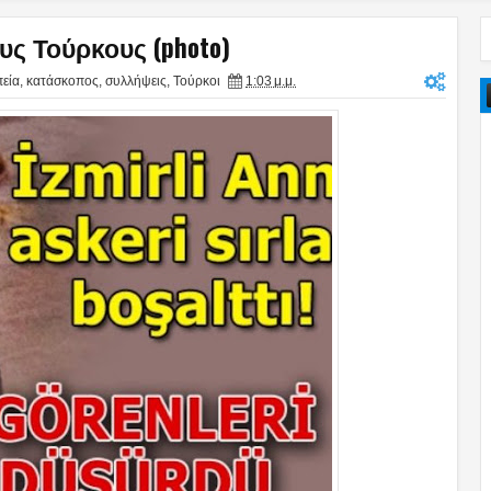
υς Τούρκους (photo)
εία
,
κατάσκοπος
,
συλλήψεις
,
Τούρκοι
1:03 μ.μ.