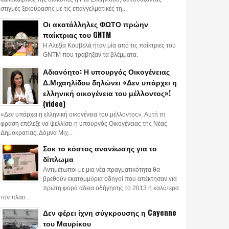
στιγμές ξεκούρασης με τις επαγγελματικές τη...
Οι ακατάλληλες ΦΩΤΟ πρώην
παίκτριας του GNTM
Η Αλεξία Κουβελά ήταν μία από τις παίκτριες του
GNTM που τράβηξαν τα βλέμματα.
Αδιανόητο: Η υπουργός Οικογένειας
Δ.Μιχαηλίδου δηλώνει «Δεν υπάρχει η
ελληνική οικογένεια του μέλλοντος»!
(video)
«Δεν υπάρχει η ελληνική οικογένεια του μέλλοντος». Αυτή τη
φράση επέλεξε να ψελλίσει η υπουργός Οικογένειας της Νέας
Δημοκρατίας, Δόμνα Μιχ...
Σοκ το κόστος ανανέωσης για το
δίπλωμα
Αντιμέτωποι με μια νέα πραγματικότητα θα
βρεθούν εκατομμύρια οδηγοί που απέκτησαν για
πρώτη φορά άδεια οδήγησης το 2013 ή καλύτερα
την πλασ...
Δεν φέρει ίχνη σύγκρουσης η Cayenne
του Μαυρίκου