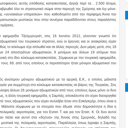
ρωτοφανούς αυτής υπόθεσης κατασκοπείας, άγγιζε περί τα… 2.500 άτομα,
διαβρωθεί όλο το στρατιωτικό σώμα στην περιοχή της Σμύρνης και όχι μόνο.
ής «γυναικείων υπηρεσιών» που καθοδηγείτο από την περίφημη Άννα την
ρατιωτικών μυστικών που στην συνέχεια παραδίδονταν στους παραλήπτες
ομέρειες.
 εφημερίδα Τζούμχουριέτ, στις 16 Ιουνίου 2012, γίνονταν γνωστό ότι
ωματικοί του τουρκικού στρατού, ενώ οι έρευνες και οι ανακρίσεις είχαν
θώς το κύκλωμα είχε απλωθεί και σε άλλες περιοχές. Δυο μέρες μετά, στις 18
εων 24 αποστράτων αξιωματικών, 9 μονίμων και άλλων 19 ατόμων που
λοκή στο ίδιο κύκλωμα κατασκοπείας. Σύμφωνα με την τουρκική εφημερίδα,
 τους 69, από τους οποίους οι περισσότεροι ήταν μόνιμοι αξιωματικοί του
ός ανώτερου μόνιμου αξιωματικού με τα αρχικά, Ε.Κ., ο οποίος μάλιστα
γορία για συμμέτοχη στο κύκλωμα κατασκοπείας σε βάρος της Τουρκίας. Στις
ύλληψη άλλων 26 μονίμων αξιωματικών από τους οποίους όμως μόνο οι δυο
ως, η άλλη τουρκική εφημερίδα, η Σαμπάχ, αποκάλυπτε ότι είχαν διενεργηθεί
πό τους αξιωματικούς που είχαν συλλάβει ήταν στο Εσκήσεχήρ, όπου είναι η
 Μάλιστα σύμφωνα με τα στοιχεία που έδωσε στην δημοσιότητα η ίδια η
ολεμικής αεροπορίας, για τον Evren T. και για τον Ersin. K. Οι δυο αυτοί
αν πέσει και αυτοί στα «δίχτυα» της Άννας στης Σμυρνιάς, δηλαδή της
 μυστικά της πολεμικής αεροπορίας. Παράλληλα, όπως έγραψε η Σαμπάχ,