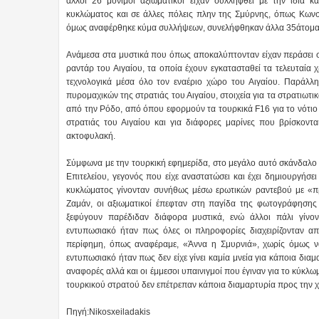
άλλοι 26 μόνιμοι αξιωματικοί είχαν συλληφθεί με την ίδια 
κυκλώματος και σε άλλες πόλεις πλην της Σμύρνης, όπως Κωνστ
όμως αναφέρθηκε κύμα συλλήψεων, συνελήφθηκαν άλλα 35άτομα α
Ανάμεσα στα μυστικά που όπως αποκαλύπτονταν είχαν περάσει στ
ραντάρ του Αιγαίου, τα οποία έχουν εγκατασταθεί τα τελευταία 
τεχνολογικά μέσα όλο τον εναέριο χώρο του Αιγαίου. Παράλ
πυρομαχικών της στρατιάς του Αιγαίου, στοιχεία για τα στρατιωτ
από την Ρόδο, από όπου εφορμούν τα τουρκικά F16 για το νότιο Α
στρατιάς του Αιγαίου και για διάφορες μαρίνες που βρίσκοντ
ακτοφυλακή.
Σύμφωνα με την τουρκική εφημερίδα, στο μεγάλο αυτό σκάνδαλο ε
Επιτελείου, γεγονός που είχε αναστατώσει και έχει δημιουργήσ
κυκλώματος γίνονταν συνήθως μέσω ερωτικών ραντεβού με «πρ
Ζαμάν, οι αξιωματικοί έπεφταν στη παγίδα της φωτογράφησης 
ξεφύγουν παρέδιδαν διάφορα μυστικά, ενώ άλλοι πάλι γίνο
εντυπωσιακό ήταν πως όλες οι πληροφορίες διαχειρίζονταν 
περίφημη, όπως αναφέραμε, «Άννα η Σμυρνιά», χωρίς όμως να
εντυπωσιακό ήταν πως δεν είχε γίνει καμία μνεία για κάποια δια
αναφορές αλλά και οι έμμεσοι υπαινιγμοί που έγιναν για το κύκ
τουρκικού στρατού δεν επέτρεπαν κάποια διαμαρτυρία προς την 
Πηγή:Nikosxeiladakis