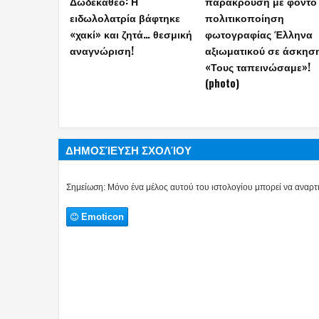
διακριτικά Μονίμων
σύλληψη τριών Τούρκ
Υπαξιωματικών και
μετά από καταδίωξη με
ΕΠΟΠ–Έτσι θα φέρονται
jet ski και εντοπισμό
στις στολές (photos)
όπλου
ΔΗΜΟΣΊΕΥΣΗ ΣΧΟΛΊΟΥ
Σημείωση: Μόνο ένα μέλος αυτού του ιστολογίου μπορεί να αναρτή
Emoticon