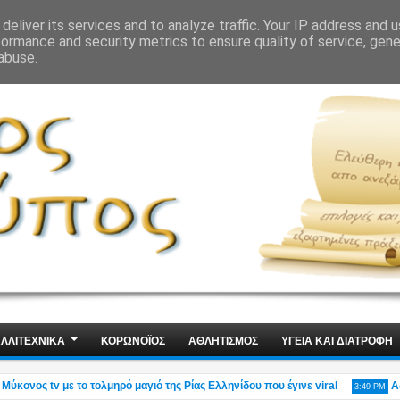
ΙΣ
ΤΕΧΝΟΛΟΓΙΑ
ΧΩΡΙΣ ΛΟΓΙΑ
deliver its services and to analyze traffic. Your IP address and 
formance and security metrics to ensure quality of service, gen
abuse.
ΛΛΙΤΕΧΝΙΚΑ
ΚΟΡΩΝΟΪΟΣ
ΑΘΛΗΤΙΣΜΟΣ
ΥΓΕΙΑ ΚΑΙ ΔΙΑΤΡΟΦΗ
ος tv με το τολμηρό μαγιό της Ρίας Ελληνίδου που έγινε viral
Αδιανόη
3:49 PM