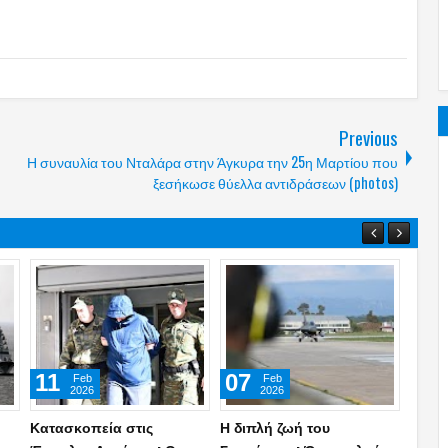
Previous
Η συναυλία του Νταλάρα στην Άγκυρα την 25η Μαρτίου που
ξεσήκωσε θύελλα αντιδράσεων (photos)
13
28
20
Jul
Jun
2026
2026
ΓΕΣ: Απαγορεύεται ρητά
Η Ελλάδα αλλάζει δόγμα:
Στρατ