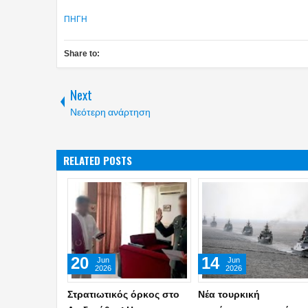
ΠΗΓΗ
Share to:
Next
Νεότερη ανάρτηση
RELATED POSTS
22
18
Jul
Jul
2026
2026
ΓΕΣ: Αυτά είναι τα νέα
Κως: Κινηματογραφική