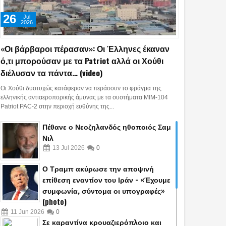
26
Jul
2026
«Οι βάρβαροι πέρασαν»: Οι Έλληνες έκαναν
ό,τι μπορούσαν με τα Patriot αλλά οι Χούθι
διέλυσαν τα πάντα… (video)
Οι Χούθι δυστυχώς κατάφεραν να περάσουν το φράγμα της
ελληνικής αντιαεροπορικής άμυνας με τα συστήματα MIM-104
Patriot PAC-2 στην περιοχή ευθύνης της...
Πέθανε ο Νεοζηλανδός ηθοποιός Σαμ
Νιλ
13
Jul
2026
0
Ο Τραμπ ακύρωσε την αποψινή
επίθεση εναντίον του Ιράν - «Έχουμε
συμφωνία, σύντομα οι υπογραφές»
(photo)
11
Jun
2026
0
Σε καραντίνα κρουαζιερόπλοιο και