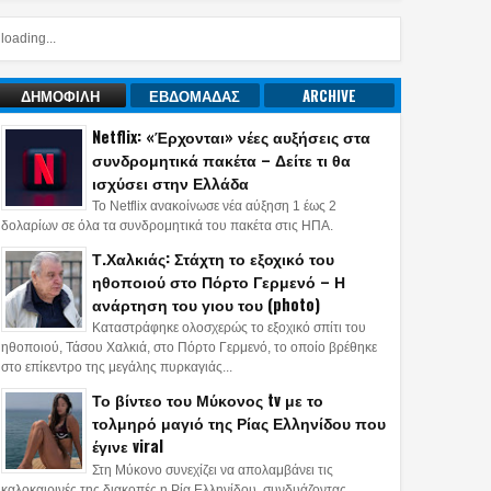
loading...
ΔΗΜΟΦΙΛΗ
ΕΒΔΟΜΑΔΑΣ
ARCHIVE
Netflix: «Έρχονται» νέες αυξήσεις στα
συνδρομητικά πακέτα – Δείτε τι θα
ισχύσει στην Ελλάδα
Το Netflix ανακοίνωσε νέα αύξηση 1 έως 2
δολαρίων σε όλα τα συνδρομητικά του πακέτα στις ΗΠΑ.
Τ.Χαλκιάς: Στάχτη το εξοχικό του
ηθοποιού στο Πόρτο Γερμενό – Η
ανάρτηση του γιου του (photo)
Καταστράφηκε ολοσχερώς το εξοχικό σπίτι του
ηθοποιού, Τάσου Χαλκιά, στο Πόρτο Γερμενό, το οποίο βρέθηκε
στο επίκεντρο της μεγάλης πυρκαγιάς...
Το βίντεο του Μύκονος tv με το
τολμηρό μαγιό της Ρίας Ελληνίδου που
έγινε viral
Στη Μύκονο συνεχίζει να απολαμβάνει τις
καλοκαιρινές της διακοπές η Ρία Ελληνίδου, συνδυάζοντας