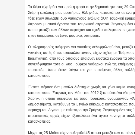
Το θέμα είχε έρθει για πρώτη φορά στην δημοσιότητα στις 29 Οκ
Στάρ η εμπλοκή μιας μυστήριας Ελληνίδας κατασκόπου σε ένα μ
τότε είχαν συλλάβει δυο ναύαρχους ενώ μια άλλη τουρκική εφημε
διέρρεαν μυστικά έγραφα του τουρκικού στρατού. Συγκεκριμένα
οποία μεταξύ των άλλων περιείχαν και σχέδια πολεμικών επιχειρ
είχαν διαρρεύσει σε ξένες μυστικές υπηρεσίες.
Οι πληροφορίες ανέφεραν για γυναίκες «ελαφρών ηθών», μεταξύ τ
γυναίκες αυτές όπως αποκαλύπτονταν, είχαν σχέση με Τούρκους 
βιομηχανία), από τους οποίους έπαιρναν μυστικά έγραφα τα οποία
συνελήφθηκαν τότε οι δυο Τούρκοι ναύαρχοι ενώ τις επόμενες μέ
τουρκικός τύπος έκανε λόγω και για επικείμενες άλλες συλ
κατασκοπείας
Έκτοτε πέρασε ένα μεγάλο διάστημα χωρίς να γίνει καμία ανα
κατασκοπείας. Ξαφνικά, τον Μάιο του 2012 ξεσπούσε ένα νέο μ
Χάρη», η οποία σύμφωνα με τους Τούρκους, ονομάζονταν «Άν
δημοσιεύματα, κατεύθυνε το μεγάλο κύκλωμα κατασκοπείας που
περιοχή του Αιγαίου με επίκεντρο την Σμύρνη. Συγκεκριμένα στις 
στρατιωτικές αρχές είχαν εξαπολύσει ένα άγριο κυνηγητό συ
κατασκοπείας.
Μέχρι τις 25 Μαΐου είχαν συληφθεί 45 άτομα μεταξύ των οποίων 