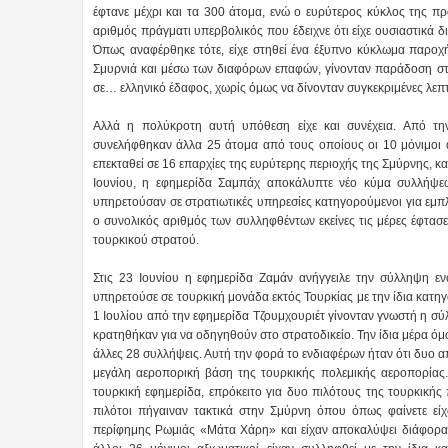
έφτανε μέχρι και τα 300 άτομα, ενώ ο ευρύτερος κύκλος της π
αριθμός πράγματι υπερβολικός που έδειχνε ότι είχε ουσιαστικά 
Όπως αναφέρθηκε τότε, είχε στηθεί ένα έξυπνο κύκλωμα παροχ
Σμυρνιά και μέσω των διαφόρων επαφών, γίνονταν παράδοση στ
σε… ελληνικό έδαφος, χωρίς όμως να δίνονταν συγκεκριμένες λεπτ
Αλλά η πολύκροτη αυτή υπόθεση είχε και συνέχεια. Από την
συνελήφθηκαν άλλα 25 άτομα από τους οποίους οι 10 μόνιμοι αξι
επεκταθεί σε 16 επαρχίες της ευρύτερης περιοχής της Σμύρνης, κα
Ιουνίου, η εφημερίδα Σαμπάχ αποκάλυπτε νέο κύμα συλλήψ
υπηρετούσαν σε στρατιωτικές υπηρεσίες κατηγορούμενοι για εμπ
ο συνολικός αριθμός των συλληφθέντων εκείνες τις μέρες έφτασε
τουρκικού στρατού.
Στις 23 Ιουνίου η εφημερίδα Ζαμάν ανήγγειλε την σύλληψη εν
υπηρετούσε σε τουρκική μονάδα εκτός Τουρκίας με την ίδια κατη
1 Ιουλίου από την εφημερίδα Τζουμχουριέτ γίνονταν γνωστή η σ
κρατηθήκαν για να οδηγηθούν στο στρατοδικείο. Την ίδια μέρα όμ
άλλες 28 συλλήψεις. Αυτή την φορά το ενδιαφέρων ήταν ότι δυο α
μεγάλη αεροπορική βάση της τουρκικής πολεμικής αεροπορίας.
τουρκική εφημερίδα, επρόκειτο για δυο πιλότους της τουρκικής π
πιλότοι πήγαιναν τακτικά στην Σμύρνη όπου όπως φαίνετε είχ
περίφημης Ρωμιάς «Μάτα Χάρη» και είχαν αποκαλύψει διάφορα