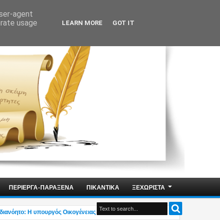
user-agent
erate usage
LEARN MORE
GOT IT
ΠΕΡΙΕΡΓΑ-ΠΑΡΑΞΕΝΑ
ΠΙΚΑΝΤΙΚΑ
ΞΕΧΩΡΙΣΤΑ
το: Η υπουργός Οικογένειας Δ.Μιχαηλίδου δηλώνει «Δεν υπάρχει η ελληνική οικ