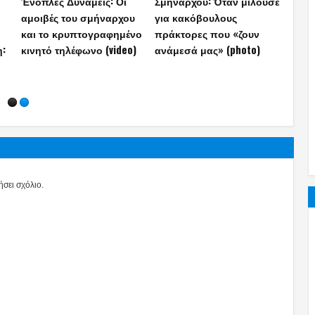
ων
Στρατιωτικός εν’ ενεργεία
Το εξοπλιστικό σχέδιο-
Δωδε
να ασκεί ιδιωτικό έργο ή
μαμούθ έως το 2038 με F-
ειδω
εργασία–Ποιοι
35, drones, νέα υποβρύχια
«χακί
εξαιρούνται
και όπλα που αλλάζουν
αναγ
τις ισορροπίες
σει σχόλιο.