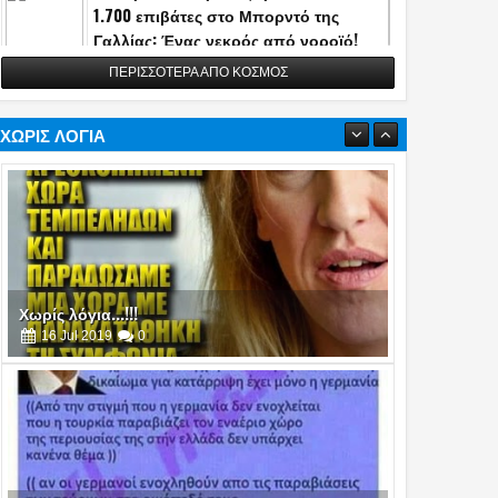
1.700 επιβάτες στο Μπορντό της
Γαλλίας: Ένας νεκρός από νοροϊό!
13
May
2026
0
ΠΕΡΙΣΣΟΤΕΡΑ ΑΠΟ ΚΟΣΜΟΣ
Η Τουρκία αποκάλυψε την κατασκευή
του διηπειρωτικού πυραύλου
Yildirimhan ακτίνας δράσης 6.000 χλμ.!
ΧΩΡΙΣ ΛΟΓΙΑ
(video)
06
May
2026
0
Πυρά στο δείπνο ανταποκριτών του
Λευκού Οίκου - Απομακρύνθηκε ο
Τραμπ
26
Apr
2026
0
Χωρίς λόγια...!!!
16
Jul
2019
0
14
11
Jun
Jun
Feb
2026
2026
2026
ιωτικός όρκος στο
Νέα τουρκική
Κατασκοπεία σ