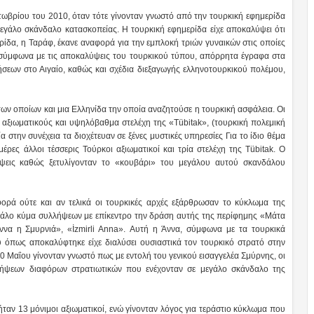
τωβρίου του 2010, όταν τότε γίνονταν γνωστό από την τουρκική εφημερίδα
εγάλο σκάνδαλο κατασκοπείας. Η τουρκική εφημερίδα είχε αποκαλύψει ότι
ρίδα, η Ταράφ, έκανε αναφορά για την εμπλοκή τριών γυναικών στις οποίες
 σύμφωνα με τις αποκαλύψεις του τουρκικού τύπου, απόρρητα έγραφα στα
ήσεων στο Αιγαίο, καθώς και σχέδια διεξαγωγής ελληνοτουρκικού πολέμου,
ων οποίων και μια Ελληνίδα την οποία αναζητούσε η τουρκική ασφάλεια. Οι
αξιωματικούς και υψηλόβαθμα στελέχη της «Tübitak», (τουρκική πολεμική
 στην συνέχεια τα διοχέτευαν σε ξένες μυστικές υπηρεσίες Για το ίδιο θέμα
ρες άλλοι τέσσερις Τούρκοι αξιωματικοί και τρία στελέχη της Tübitak. Ο
λήψεις καθώς ξετυλίγονταν το «κουβάρι» του μεγάλου αυτού σκανδάλου
φορά ούτε και αν τελικά οι τουρκικές αρχές εξάρθρωσαν το κύκλωμα της
εγάλο κύμα συλλήψεων με επίκεντρο την δράση αυτής της περίφημης «Μάτα
να η Σμυρνιά», «İzmirli Anna». Αυτή η Άννα, σύμφωνα με τα τουρκικά
 όπως αποκαλύφτηκε είχε διαλύσει ουσιαστικά τον τουρκικό στρατό στην
10 Μαΐου γίνονταν γνωστό πως με εντολή του γενικού εισαγγελέα Σμύρνης, οι
λλήψεων διαφόρων στρατιωτικών που ενέχονταν σε μεγάλο σκάνδαλο της
ήταν 13 μόνιμοι αξιωματικοί, ενώ γίνονταν λόγος για τεράστιο κύκλωμα που