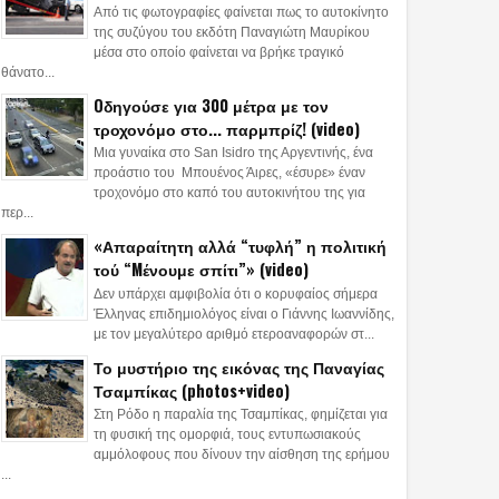
Από τις φωτογραφίες φαίνεται πως το αυτοκίνητο
της συζύγου του εκδότη Παναγιώτη Μαυρίκου
μέσα στο οποίο φαίνεται να βρήκε τραγικό
θάνατο...
Oδηγούσε για 300 μέτρα με τον
τροχονόμο στο... παρμπρίζ! (video)
Μια γυναίκα στο San Isidro της Αργεντινής, ένα
προάστιο του Μπουένος Άιρες, «έσυρε» έναν
τροχονόμο στο καπό του αυτοκινήτου της για
περ...
«Απαραίτητη αλλά “τυφλή” η πολιτική
τού “Mένουμε σπίτι”» (video)
Δεν υπάρχει αμφιβολία ότι ο κορυφαίος σήμερα
Έλληνας επιδημιολόγος είναι ο Γιάννης Ιωαννίδης,
με τον μεγαλύτερο αριθμό ετεροαναφορών στ...
Το μυστήριο της εικόνας της Παναγίας
Τσαμπίκας (photos+video)
Στη Ρόδο η παραλία της Τσαμπίκας, φημίζεται για
τη φυσική της ομορφιά, τους εντυπωσιακούς
αμμόλοφους που δίνουν την αίσθηση της ερήμου
...