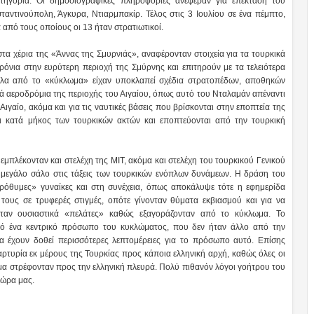
κατηγορία. Οι δημοσιογραφικές πληροφορίες ανέφεραν για επέκταση του
αντινούπολη, Άγκυρα, Ντιαρμπακίρ. Τέλος στις 3 Ιουλίου σε ένα πέμπτο,
πό τους οποίους οι 13 ήταν στρατιωτικοί.
α χέρια της «Άννας της Σμυρνιάς», αναφέρονταν στοιχεία για τα τουρκικά
χρόνια στην ευρύτερη περιοχή της Σμύρνης και επιτηρούν με τα τελειότερα
ληλα από το «κύκλωμα» είχαν υποκλαπεί σχέδια στρατοπέδων, αποθηκών
ικά αεροδρόμια της περιοχής του Αιγαίου, όπως αυτό του Νταλαμάν απέναντι
ιγαίο, ακόμα και για τις ναυτικές βάσεις που βρίσκονται στην εποπτεία της
αι κατά μήκος των τουρκικών ακτών και εποπτεύονται από την τουρκική
μπλέκονταν και στελέχη της ΜΙΤ, ακόμα και στελέχη του τουρκικού Γενικού
ει μεγάλο σάλο στις τάξεις των τουρκικών ενόπλων δυνάμεων. Η δράση του
όθυμες» γυναίκες και στη συνέχεια, όπως αποκάλυψε τότε η εφημερίδα
τους σε τρυφερές στιγμές, οπότε γίνονταν θύματα εκβιασμού και για να
νταν ουσιαστικά «πελάτες» καθώς εξαγοράζονταν από το κύκλωμα. Το
από ένα κεντρικό πρόσωπο του κυκλώματος, που δεν ήταν άλλο από την
 έχουν δοθεί περισσότερες λεπτομέρειες για το πρόσωπο αυτό. Επίσης
μαρτυρία εκ μέρους της Τουρκίας προς κάποια ελληνική αρχή, καθώς όλες οι
λωμα στρέφονταν προς την ελληνική πλευρά. Πολύ πιθανόν λόγοι γοήτρου του
χώρα μας.