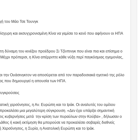
οχή του Μάο Τσε Τουνγκ
νίσχυρη και εκσυγχρονισμένη Κίνα να γεμίσει το κενό που αφήνουν οι ΗΠΑ
η δύναμη του κινέζου προέδρου Σι Τζίνπινγκ που είναι πια και επίσημα ο
 Μέχρι πρόπερσι, η Κίνα απέρριπτε κάθε νύξη περί παγκόσμιας ηγεμονίας,
και την Ουάσινγκτον να αποσύρεται από τον παραδοσιακά ηγετικό της ρόλο
υσίας που δημιουργεί η απουσία των ΗΠΑ.
συγκρούσεις
ατική χερσόνησος, η Αν. Ευρώπη και το Ιράκ. Οι αναλυτές του ομίλου
ροκαλέσει μια μεγαλύτερη σύγκρουση. «Δεν έχει υπάρξει σημαντική
ό τις κυβερνήσεις μετά την κρίση των πυραύλων στην Κούβα» , δήλωσαν ο
θος ή κακή εκτίμηση θα μπορούσε να προκαλέσει σοβαρές διεθνείς
ή Χερσόνησος, η Συρία, η Ανατολική Ευρώπη και το Ιράκ.