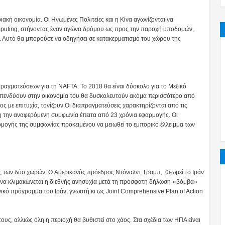
ακή οικονομία. Οι Ηνωμένες Πολιτείες και η Κίνα αγωνίζονται να
omputing, στήνοντας έναν αγώνα δρόμου ως προς την παροχή υποδομών,
. Αυτό θα μπορούσε να οδηγήσει σε κατακερματισμό του χώρου της
πραγματεύσεων για τη NAFTA. To 2018 θα είναι δύσκολο για το Μεξικό
ι επενδύουν στην οικονομία του θα δυσκολευτούν ακόμα περισσότερο από
ος με επιτυχία, τονίζουν.Οι διαπραγματεύσεις χαρακτηρίζονται από τις
η την αναφερόμενη συμφωνία έπειτα από 23 χρόνια εφαρμογής. Οι
ρμογής της συμφωνίας προκειμένου να μειωθεί το εμπορικό έλλειμμα των
εις των δύο χωρών. O Αμερικανός πρόεδρος Ντόναλντ Τραμπ, θεωρεί το Ιράν
κό να κλιμακώνεται η διεθνής ανησυχία μετά τη πρόσφατη δήλωση-«βόμβα»
ικό πρόγραμμα του Ιράν, γνωστή κι ως Joint Comprehensive Plan of Action
τους, αλλιώς όλη η περιοχή θα βυθιστεί στο χάος. Στα σχέδια των ΗΠΑ είναι