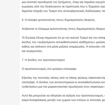
μια ολιστική προσέγγιση του ζητήματος, όπερ και σημαίνει ισχυρ
κυρώσεις από την Ουάσινγκτον σε περίπτωση που η Τεχεράνη πραγμ
δημόσια στήριξη του Τραμπ στις αντικυβερνητικές διαδηλώσεις π
6. H έλλειψη εμπιστοσύνης στους δημοκρατικούς θεσμούς
Αυξάνεται το έλλειμμα εμπιστοσύνης στους δημοκρατικούς θεσμο
Το Eurasia Group σημειώνει ότι με την εκλογή Τραμπ και την από
άνοδος του «αυξανόμενου αντικαθεστωτικού αισθήματος» μειώνει 
καθώς και απέναντι στα μέσα μαζικής ενημέρωσης. Η απουσία «πί
και συγκρούσεις.
7. Η άνοδος του προστατευτισμού
Ο προστατευτισμός στο εμπόριο επιστρέφει
Εξαιτίας της πολιτικής πίεσης από τα πάσης φύσεως λαϊκιστικά κ
επιστρέφει. Η άνοδος των αντισυστημικών κι αντικαθεστωτικών κι
υιοθετήσουν μια πιο μερκαντιλιστική προσέγγιση στον παγκόσμιο
Αυτό θα μπορούσε να οδηγήσει σε αύξηση του προστατευτισμού, σε
κλίμα δυσαρέσκειας μεταξύ των χωρών των οποίων οι πολιτικές φαί