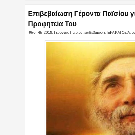
Επιβεβαίωση Γέροντα Παϊσίου γι
Προφητεία Του
0
2018
,
Γέροντας Παΐσιος
,
επιβεβαίωση
,
ΙΕΡΑ ΚΑΙ ΟΣΙΑ
,
σ