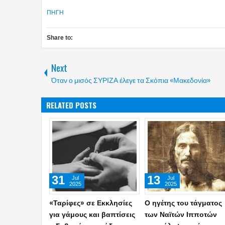
ΠΗΓΗ
Share to:
Next
Όταν ο μισός ΣΥΡΙΖΑ έλεγε τα Σκόπια «Μακεδονία»
RELATED POSTS
03
19
May
Apr
2025
2025
Τοποθετήθηκε το πρώτο
Οι θεωρίες πίσω από τ
POS σε παγκάρι
μετακίνηση της τεράστ