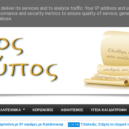
ΙΣ
ΤΕΧΝΟΛΟΓΙΑ
ΧΩΡΙΣ ΛΟΓΙΑ
deliver its services and to analyze traffic. Your IP address and 
formance and security metrics to ensure quality of service, gen
abuse.
ΛΛΙΤΕΧΝΙΚΑ
ΚΟΡΩΝΟΪΟΣ
ΑΘΛΗΤΙΣΜΟΣ
ΥΓΕΙΑ ΚΑΙ ΔΙΑΤΡΟΦΗ
ύνη με 97 σφαίρες με Καλάσνικοφ
Τ.Χαλκιάς: Στάχτη το εξοχικό του η
2:34 PM