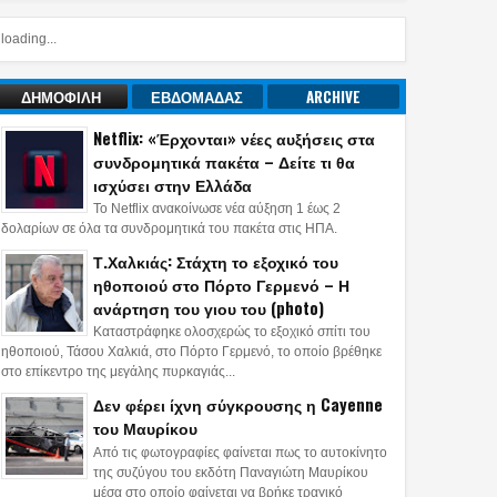
loading...
ΔΗΜΟΦΙΛΗ
ΕΒΔΟΜΑΔΑΣ
ARCHIVE
Netflix: «Έρχονται» νέες αυξήσεις στα
συνδρομητικά πακέτα – Δείτε τι θα
ισχύσει στην Ελλάδα
Το Netflix ανακοίνωσε νέα αύξηση 1 έως 2
δολαρίων σε όλα τα συνδρομητικά του πακέτα στις ΗΠΑ.
Τ.Χαλκιάς: Στάχτη το εξοχικό του
ηθοποιού στο Πόρτο Γερμενό – Η
ανάρτηση του γιου του (photo)
Καταστράφηκε ολοσχερώς το εξοχικό σπίτι του
ηθοποιού, Τάσου Χαλκιά, στο Πόρτο Γερμενό, το οποίο βρέθηκε
στο επίκεντρο της μεγάλης πυρκαγιάς...
Δεν φέρει ίχνη σύγκρουσης η Cayenne
του Μαυρίκου
Από τις φωτογραφίες φαίνεται πως το αυτοκίνητο
της συζύγου του εκδότη Παναγιώτη Μαυρίκου
μέσα στο οποίο φαίνεται να βρήκε τραγικό