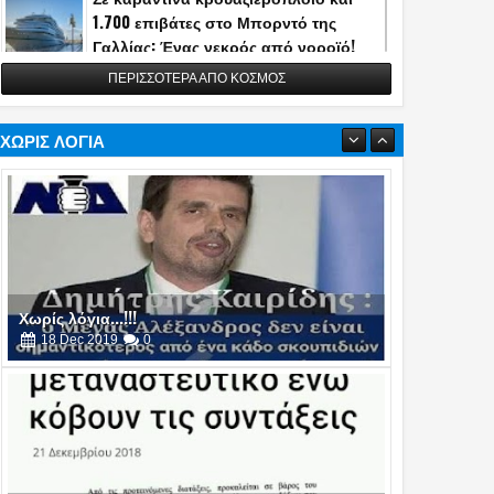
1.700 επιβάτες στο Μπορντό της
Γαλλίας: Ένας νεκρός από νοροϊό!
13
May
2026
0
ΠΕΡΙΣΣΟΤΕΡΑ ΑΠΟ ΚΟΣΜΟΣ
Η Τουρκία αποκάλυψε την κατασκευή
του διηπειρωτικού πυραύλου
Yildirimhan ακτίνας δράσης 6.000 χλμ.!
ΧΩΡΙΣ ΛΟΓΙΑ
(video)
06
May
2026
0
Πυρά στο δείπνο ανταποκριτών του
Λευκού Οίκου - Απομακρύνθηκε ο
Τραμπ
26
Apr
2026
0
Χωρίς λόγια...!!!
16
Oct
2019
0