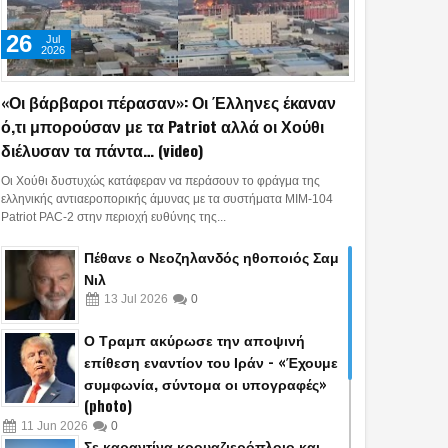
26
Jul
2026
«Οι βάρβαροι πέρασαν»: Οι Έλληνες έκαναν
ό,τι μπορούσαν με τα Patriot αλλά οι Χούθι
διέλυσαν τα πάντα… (video)
Οι Χούθι δυστυχώς κατάφεραν να περάσουν το φράγμα της
ελληνικής αντιαεροπορικής άμυνας με τα συστήματα MIM-104
Patriot PAC-2 στην περιοχή ευθύνης της...
Πέθανε ο Νεοζηλανδός ηθοποιός Σαμ
Νιλ
13
Jul
2026
0
Ο Τραμπ ακύρωσε την αποψινή
επίθεση εναντίον του Ιράν - «Έχουμε
συμφωνία, σύντομα οι υπογραφές»
(photo)
11
Jun
2026
0
Σε καραντίνα κρουαζιερόπλοιο και