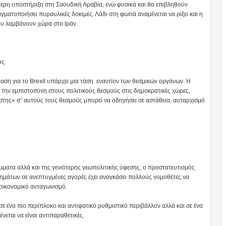
ότερη υποστήριξη στη Σαουδική Αραβία, ενώ φυσικά και θα επιβληθούν
ατοποιήσει πυραυλικές δοκιμές. Λάδι στη φωτιά αναμένεται να ρίξει και η
ου λαμβάνουν χώρα στο Ιράν.
ύς
φαση για το Brexit υπάρχει μια τάση εναντίον των θεσμικών οργάνων. Η
την εμπιστοσύνη στους πολιτικούς θεσμούς στις δημοκρατικές χώρες,
στης» σ” αυτούς τους θεσμούς μπορεί να οδηγήσει σε αστάθεια, αυταρχισμό
όμματα αλλά και της γενιότερης γεωπολιτικής ύφεσης, ο προστατευτισμός
νημάτων σε ανεπτυγμένες αγορές έχει αναγκάσει πολλούς νομοθέτες να
 οικονομικό ανταγωνισμό.
 ένα πιο περίπλοκο και αντιφατικό ρυθμιστικό περιβάλλον αλλά και σε ένα
νεται να είναι αντιπαραθετικές.