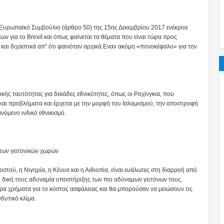
ο Ευρωπαϊκό Συμβούλιο (άρθρο 50) της 15ης Δεκεμβρίου 2017 ενέκρινε
ν για το Brexit και όπως φαίνεται τα θέματα που είναι τώρα προς
και διχαστικά απ” ότι φαινόταν αρχικά.Εναν ακόμη «πονοκέφαλο» για την
ικής ταυτότητας για δεκάδες εθνικότητες, όπως οι Ροχίνγκια, που
 και προβλήματα και έρχεται με την μορφή του Ισλαμισμού, την αποστροφή
ανόμενο ινδικό εθνικισμό.
των γειτονικών χωρών
στού, η Νιγηρία, η Κένυα και η Αιθιοπία, είναι ευάλωτες στη διαρροή από
η δική τους αδυναμία υποστήριξης των πιο αδύναμων γειτόνων τους.
ερα χρήματα για το κόστος ασφάλειας και θα μπορούσαν να μειώσουν τις
νδυτικό κλίμα.