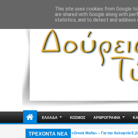
ΔΗΜΟΣΙΑ ΤΑΞΗ
ΕΓΚΛΗΜΑΤΙΚΟΤΗΤΑ
ΦΑΚΕΛΩΜΑΤΑ
ΑΠΟΨΕ
This site uses cookies from Google to 
are shared with Google along with per
statistics, and to detect and address 
ΕΛΛΑΔΑ
ΚΟΣΜΟΣ
ΑΡΘΡΟΓΡΑΦΙΑ
ΚΑ
ΤΡΕΧΟΝΤΑ ΝΕΑ
λήφθη στη Γερμανία εκτελεστής της «Greek Mafia» – Για την δολοφνία Ε.Ζαμπο