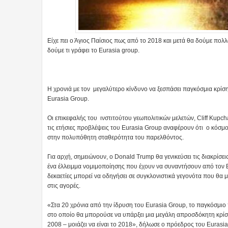
Είχε πει ο Άγιος Παίσιος πως από το 2018 και μετά θα δούμε πολλά 
δούμε τι γράφει το Eurasia group.
Η χρονιά με τoν μεγαλύτερο κίνδυνο να ξεσπάσει παγκόσμια κρίση
Eurasia Group.
Οι επικεφαλής του ινστιτούτου γεωπολιτικών μελετών, Cliff Kup
τις ετήσιες προβλέψεις του Eurasia Group αναφέρουν ότι ο κόσμ
στην πολυπόθητη σταθερότητα του παρελθόντος.
Για αρχή, σημειώνουν, ο Donald Trump θα γενικεύσει τις διακρίσε
ένα έλλειμμα νομιμοποίησης που έχουν να συναντήσουν από τον 
δεκαετίες μπορεί να οδηγήσει σε συγκλονιστικά γεγονότα που θ
στις αγορές.
«Στα 20 χρόνια από την ίδρυση του Eurasia Group, το παγκόσμιο 
στο οποίο θα μπορούσε να υπάρξει μια μεγάλη απροσδόκητη κρίσ
2008 – μοιάζει να είναι το 2018», δήλωσε ο πρόεδρος του Eurasi