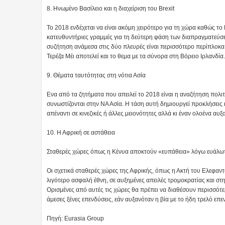
8. Ηνωμένο Βασίλειο και η διαχείριση του Βrexit
To 2018 ενδέχεται να είναι ακόμη χειρότερο για τη χώρα καθώς τ
κατευθυντήριες γραμμές για τη δεύτερη φάση των διαπραγματεύσεω
συζήτηση ανάμεσα στις δύο πλευρές είναι περισσότερο περίπλοκα 
Τερέζα Μέι αποτελεί και το θεμα με τα σύνορα στη Βόρειο Ιρλανδία.
9. Θέματα ταυτότητας στη νότια Ασία
Ενα από τα ζητήματα που απειλεί το 2018 είναι η αναζήτηση πολιτ
συνωστίζονται στην ΝΑ Ασία. Η τάση αυτή δημιουργεί προκλήσεις
απέναντι σε κινεζικές ή άλλες μειονότητες αλλά κι έναν ολοένα αυξ
10. Η Αφρική σε αστάθεια
Σταθερές χώρες όπως η Κένυα αποκτούν «ευπάθεια» λόγω ευάλω
Οι σχετικά σταθερές χώρες της Αφρικής, όπως η Ακτή του Ελεφαντο
λιγότερο ασφαλή έθνη, σε αυξημένες απειλές τρομοκρατίας και στ
Ορισμένες από αυτές τις χώρες θα πρέπει να διαθέσουν περισσότ
άμεσες ξένες επενδύσεις, εάν αυξανόταν η βία με το ήδη τρελό επε
Πηγή: Eurasia Group