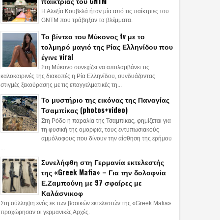
παίκτριας του GNTM
Η Αλεξία Κουβελά ήταν μία από τις παίκτριες του
GNTM που τράβηξαν τα βλέμματα.
Το βίντεο του Μύκονος tv με το
τολμηρό μαγιό της Ρίας Ελληνίδου που
έγινε viral
Στη Μύκονο συνεχίζει να απολαμβάνει τις
καλοκαιρινές της διακοπές η Ρία Ελληνίδου, συνδυάζοντας
στιγμές ξεκούρασης με τις επαγγελματικές τη...
Το μυστήριο της εικόνας της Παναγίας
Τσαμπίκας (photos+video)
Στη Ρόδο η παραλία της Τσαμπίκας, φημίζεται για
τη φυσική της ομορφιά, τους εντυπωσιακούς
αμμόλοφους που δίνουν την αίσθηση της ερήμου
...
Συνελήφθη στη Γερμανία εκτελεστής
της «Greek Mafia» – Για την δολοφνία
Ε.Ζαμπούνη με 97 σφαίρες με
Καλάσνικοφ
Στη σύλληψη ενός εκ των βασικών εκτελεστών της «Greek Mafia»
προχώρησαν οι γερμανικές Αρχές.