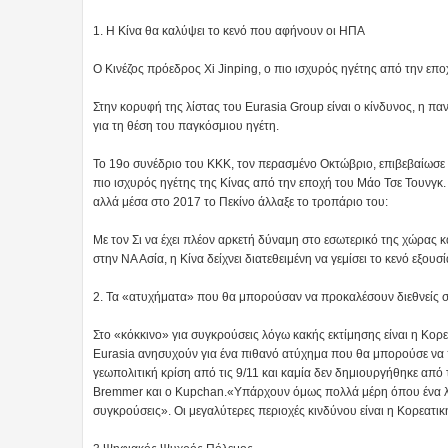
1. Η Κίνα θα καλύψει το κενό που αφήνουν οι ΗΠΑ
O Κινέζος πρόεδρος Xi Jinping, ο πιο ισχυρός ηγέτης από την επ
Στην κορυφή της λίστας του Eurasia Group είναι ο κίνδυνος, η πα
για τη θέση του παγκόσμιου ηγέτη.
Το 19ο συνέδριο του ΚΚΚ, τον περασμένο Οκτώβριο, επιβεβαίωσε τ
πιο ισχυρός ηγέτης της Κίνας από την εποχή του Μάο Τσε Τουνγκ.
αλλά μέσα στο 2017 το Πεκίνο άλλαξε το τροπάριο του:
Με τον Σι να έχει πλέον αρκετή δύναμη στο εσωτερικό της χώρας 
στην ΝΑ Ασία, η Κίνα δείχνει διατεθειμένη να γεμίσει το κενό εξο
2. Τα «ατυχήματα» που θα μπορούσαν να προκαλέσουν διεθνείς 
Στο «κόκκινο» για συγκρούσεις λόγω κακής εκτίμησης είναι η Κορε
Eurasia ανησυχούν για ένα πιθανό ατύχημα που θα μπορούσε να π
γεωπολιτική κρίση από τις 9/11 και καμία δεν δημιουργήθηκε απ
Bremmer και ο Kupchan.«Υπάρχουν όμως πολλά μέρη όπου ένα λά
συγκρούσεις». Οι μεγαλύτερες περιοχές κινδύνου είναι η Κορεατικ