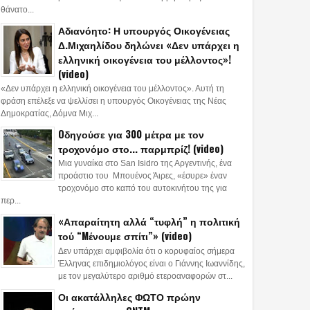
θάνατο...
Αδιανόητο: Η υπουργός Οικογένειας
Δ.Μιχαηλίδου δηλώνει «Δεν υπάρχει η
ελληνική οικογένεια του μέλλοντος»!
(video)
«Δεν υπάρχει η ελληνική οικογένεια του μέλλοντος». Αυτή τη
φράση επέλεξε να ψελλίσει η υπουργός Οικογένειας της Νέας
Δημοκρατίας, Δόμνα Μιχ...
Oδηγούσε για 300 μέτρα με τον
τροχονόμο στο... παρμπρίζ! (video)
Μια γυναίκα στο San Isidro της Αργεντινής, ένα
προάστιο του Μπουένος Άιρες, «έσυρε» έναν
τροχονόμο στο καπό του αυτοκινήτου της για
περ...
«Απαραίτητη αλλά “τυφλή” η πολιτική
τού “Mένουμε σπίτι”» (video)
Δεν υπάρχει αμφιβολία ότι ο κορυφαίος σήμερα
Έλληνας επιδημιολόγος είναι ο Γιάννης Ιωαννίδης,
με τον μεγαλύτερο αριθμό ετεροαναφορών στ...
Οι ακατάλληλες ΦΩΤΟ πρώην