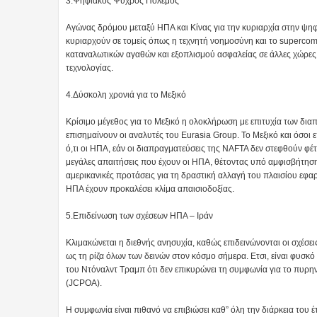
3.Ψηφιακός Ψυχρός Πόλεμος
Aγώνας δρόμου μεταξύ ΗΠΑ και Κίνας για την κυριαρχία στην ψηφι
κυριαρχούν σε τομείς όπως η τεχνητή νοημοσύνη και το superc
καταναλωτικών αγαθών και εξοπλισμού ασφαλείας σε άλλες χώρες
τεχνολογίας.
4.Δύσκολη χρονιά για το Μεξικό
Κρίσιμο μέγεθος για το Μεξικό η ολοκλήρωση με επιτυχία των δια
επισημαίνουν οι αναλυτές του Eurasia Group. Το Μεξικό και όσο
ό,τι οι ΗΠΑ, εάν οι διαπραγματεύσεις της NAFTA δεν στεφθούν φέτ
μεγάλες απαιτήσεις που έχουν οι ΗΠΑ, θέτοντας υπό αμφισβήτησ
αμερικανικές προτάσεις για τη δραστική αλλαγή του πλαισίου εφα
ΗΠΑ έχουν προκαλέσει κλίμα απαισιοδοξίας.
5.Επιδείνωση των σχέσεων ΗΠΑ – Ιράν
Κλιμακώνεται η διεθνής ανησυχία, καθώς επιδεινώνονται οι σχέσ
ως τη ρίζα όλων των δεινών στον κόσμο σήμερα. Ετσι, είναι φυσ
του Ντόναλντ Τραμπ ότι δεν επικυρώνει τη συμφωνία για το πυρην
(JCPOA).
Η συμφωνία είναι πιθανό να επιβιώσει καθ” όλη την διάρκεια του έ