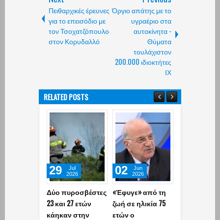
Πειθαρχικές έρευνες
Όργιο απάτης με το
για το επεισόδιο με
υγραέριο στα
τον Τσοχατζόπουλο
αυτοκίνητα -
στον Κορυδαλλό
Θύματα
τουλάχιστον
200.000 ιδιοκτήτες
ΙΧ
RELATED POSTS
29
02
06
Jul
Jun
May
2026
2026
2026
Δύο πυροσβέστες
«Έφυγε» από τη
Επεισοδιακ
23 και 27 ετών
ζωή σε ηλικία 75
καταδίωξη σ
κάηκαν στην
ετών ο
Αθήνα: 49χρ