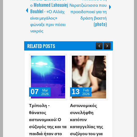
ο Mohamed Lahouaiej
Νερατζιώτισσα που
Bouhlel - «Ο Αλλάχ
προειδοποιεί για τη
είναι μεγάλος»
δράση βιαστή
φώναξε πριν πέσει
(photo)
νεκρός
RELATED POSTS
07
13
19
Mar
Feb
Jan
2026
2026
2026
Τρίπολη -
Αστυνομικός
Μια αστυνομ
θάνατος
συνελήφθη
έκανε άψογα
αστυνομικού: Ο
κατόπιν
καθήκον της
σύζυγός της και τα
καταγγελίας της
και πολλά
παιδιά ήταν στο
συζύγου του για
περισσότερα