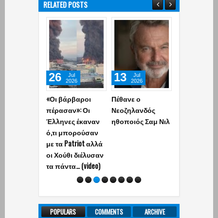
RELATED POSTS
26
13
11
Jul
Jul
Jun
2026
2026
2026
«Οι βάρβαροι
Πέθανε ο
Ο Τραμπ
πέρασαν»: Οι
Νεοζηλανδός
ακύρωσε τη
Έλληνες έκαναν
ηθοποιός Σαμ Νιλ
αποψινή επ
ό,τι μπορούσαν
εναντίον του
με τα Patriot αλλά
- «Έχουμε
οι Χούθι διέλυσαν
συμφωνία,
τα πάντα… (video)
σύντομα οι
υπογραφές»
(photo)
POPULARS
COMMENTS
ARCHIVE