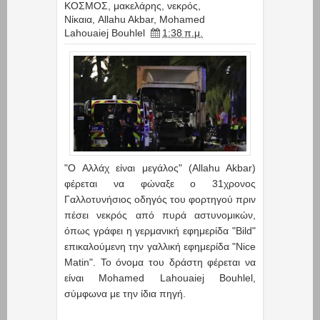
ΚΟΣΜΟΣ
,
μακελάρης
,
νεκρός
,
Νίκαια
,
Allahu Akbar
,
Mohamed
Lahouaiej Bouhlel
1:38 π.μ.
"O Αλλάχ είναι μεγάλος" (Allahu Akbar)
φέρεται να φώναξε ο 31χρονος
Γαλλοτυνήσιος οδηγός του φορτηγού πριν
πέσει νεκρός από πυρά αστυνομικών,
όπως γράφει η γερμανική εφημερίδα "Bild"
επικαλούμενη την γαλλική εφημερίδα "Nice
Matin". To όνομα του δράστη φέρεται να
είναι Mohamed Lahouaiej Bouhlel,
σύμφωνα με την ίδια πηγή.