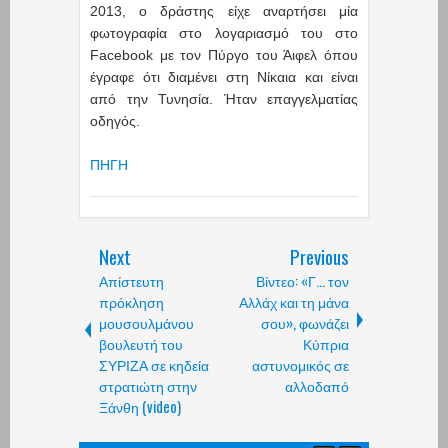
2013, o δράστης είχε αναρτήσει μία
φωτογραφία στο λογαριασμό του στο
Faceboοk με τον Πύργο του Άιφελ όπου
έγραφε ότι διαμένει στη Νίκαια και είναι
από την Τυνησία. Ήταν επαγγελματίας
οδηγός.
ΠΗΓΗ
Next
Previous
Απίστευτη
Βίντεο: «Γ... τον
πρόκληση
Αλλάχ και τη μάνα
μουσουλμάνου
σου», φωνάζει
βουλευτή του
Κύπρια
ΣΥΡΙΖΑ σε κηδεία
αστυνομικός σε
στρατιώτη στην
αλλοδαπό
Ξάνθη (video)