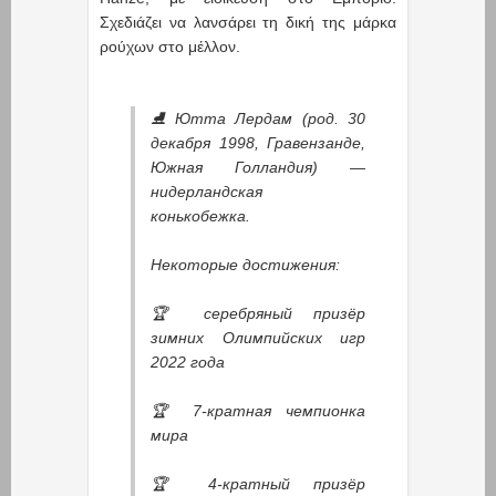
Σχεδιάζει να λανσάρει τη δική της μάρκα
ρούχων στο μέλλον.
⛸️ Ютта Лердам (род. 30
декабря 1998, Гравензанде,
Южная Голландия) —
нидерландская
конькобежка.
Некоторые достижения:
🏆 серебряный призёр
зимних Олимпийских игр
2022 года
🏆 7-кратная чемпионка
мира
🏆 4-кратный призёр