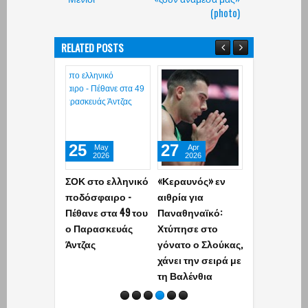
(photo)
RELATED POSTS
25
27
17
May
Apr
Jan
2026
2026
2026
ΣΟΚ στο ελληνικό
«Κεραυνός» εν
Η εντυπωσι
ποδόσφαιρο -
αιθρία για
γυναίκα διαι
Πέθανε στα 49 του
Παναθηναϊκό:
που σφυρά 
ο Παρασκευάς
Χτύπησε στο
φούστα την
Άντζας
γόνατο ο Σλούκας,
του αγώνα κ
χάνει την σειρά με
μαγνητίζει τ
τη Βαλένθια
βλέμματα! (p