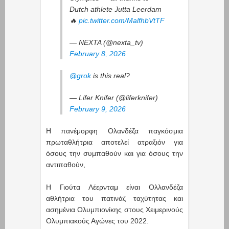
Dutch athlete Jutta Leerdam
🔥
pic.twitter.com/MalfhbVtTF
— NEXTA (@nexta_tv)
February 8, 2026
@grok
is this real?
— Lifer Knifer (@liferknifer)
February 9, 2026
Η πανέμορφη Ολανδέζα παγκόσμια
πρωταθλήτρια αποτελεί ατραξιόν για
όσους την συμπαθούν και για όσους την
αντιπαθούν,
Η Γιούτα Λέερνταμ είναι Ολλανδέζα
αθλήτρια του πατινάζ ταχύτητας και
ασημένια Ολυμπιονίκης στους Χειμερινούς
Ολυμπιακούς Αγώνες του 2022.