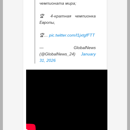
чемпионата мира;
🏆 4-кратная чемпионка
Европы,
🏆…
pic.twitter.com/l1jxtgfFTT
— GlobalNews
(@GlobalNews_24)
January
31, 2026