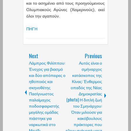
και το ασημένιο από τους προηγούμενους
Ολυμπιακούς Αγώνες (Χειμερινούς), εκεί
όλοι την αγαπούν.
ΠΗΓΗ
Next
Previous
Λάμπρος Φιλίππου:
Αυτός είναι ο
Ένοχος για βιασμό
σμήναρχος
και δύο απόπειρες ο
κατάσκοπος της
ηθοποιός και
Κίνας: Ένθερμος
σκηνοθέτης
οπαδός της Νέας
Πασίγνωστος
Δημοκρατίας
παλαίμαχος
(photo) Η διπλή ζωή
ποδοσφαιριστής
του Σμηνάρχου:
μεγάλης ομάδας
Όταν μιλούσε για
πιάστηκε για
κακόβουλους
ναρκωτικά στο
πράκτορες που
Μενίδι
«ζουν ανάμεσά μας»