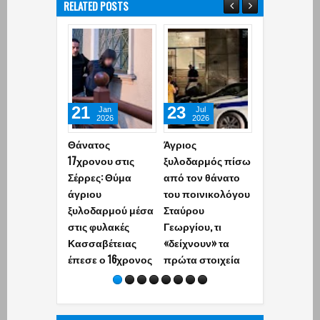
RELATED POSTS
21
23
08
Jan
Jul
Aug
2026
2026
2026
Θάνατος
Άγριος
Συνελήφθη 
17χρονου στις
ξυλοδαρμός πίσω
Γερμανία
Σέρρες: Θύμα
από τον θάνατο
εκτελεστής 
άγριου
του ποινικολόγου
«Greek Mafia»
ξυλοδαρμού μέσα
Σταύρου
την δολοφνί
στις φυλακές
Γεωργίου, τι
Ε.Ζαμπούνη 
Κασσαβέτειας
«δείχνουν» τα
σφαίρες με
έπεσε ο 16χρονος
πρώτα στοιχεία
Καλάσνικοφ