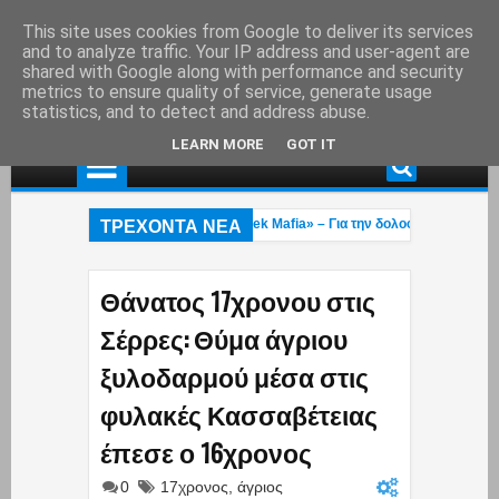
This site uses cookies from Google to deliver its services
and to analyze traffic. Your IP address and user-agent are
shared with Google along with performance and security
metrics to ensure quality of service, generate usage
statistics, and to detect and address abuse.
LEARN MORE
GOT IT
ΤΡΕΧΟΝΤΑ ΝΕΑ
φθη στη Γερμανία εκτελεστής της «Greek Mafia» – Για την δολοφνία Ε.Ζαμπού
ροσβέστες 23 και 27 ετών κάηκαν στην φωτιά που μαίνεται στο Ρέθυμνο: Εγκλ
Κουρουπού: Ανάρτηση «κόλαφος» για την υπόθεση Σταύρου Γεωργίου – Η κpυφ
Θάνατος 17χρονου στις
Σέρρες: Θύμα άγριου
ξυλοδαρμού μέσα στις
φυλακές Κασσαβέτειας
έπεσε ο 16χρονος
0
17χρονος
,
άγριος