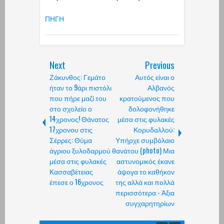
ΠΗΓΗ
Next
Previous
Ζάκυνθος: Γεμάτο
Αυτός είναι ο
ήταν το 9άρι πιστόλι
Αλβανός
που πήρε μαζί του
κρατούμενος που
στο σχολείο ο
δολοφονήθηκε
14χρονος! Θάνατος
μέσα στις φυλακές
17χρονου στις
Κορυδαλλού:
Σέρρες: Θύμα
Υπήρχε συμβόλαιο
άγριου ξυλοδαρμού
θανάτου (photo) Μια
μέσα στις φυλακές
αστυνομικός έκανε
Κασσαβέτειας
άψογα το καθήκον
έπεσε ο 16χρονος
της αλλά και πολλά
περισσότερα - Άξια
συγχαρητηρίων