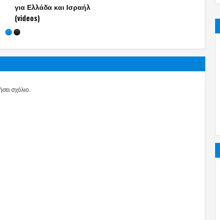
αυτοκτόνησα… δεν
συνέβη» (photos)
σει σχόλιο.