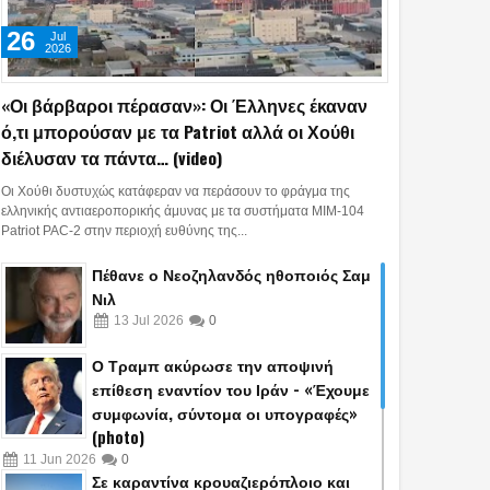
26
Jul
2026
«Οι βάρβαροι πέρασαν»: Οι Έλληνες έκαναν
ό,τι μπορούσαν με τα Patriot αλλά οι Χούθι
διέλυσαν τα πάντα… (video)
Οι Χούθι δυστυχώς κατάφεραν να περάσουν το φράγμα της
ελληνικής αντιαεροπορικής άμυνας με τα συστήματα MIM-104
Patriot PAC-2 στην περιοχή ευθύνης της...
Πέθανε ο Νεοζηλανδός ηθοποιός Σαμ
Νιλ
13
Jul
2026
0
Ο Τραμπ ακύρωσε την αποψινή
επίθεση εναντίον του Ιράν - «Έχουμε
συμφωνία, σύντομα οι υπογραφές»
(photo)
11
Jun
2026
0
Σε καραντίνα κρουαζιερόπλοιο και