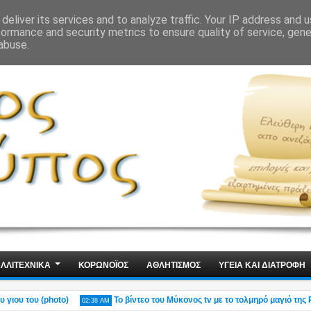
ΙΣ
ΤΕΧΝΟΛΟΓΙΑ
ΧΩΡΙΣ ΛΟΓΙΑ
deliver its services and to analyze traffic. Your IP address and 
formance and security metrics to ensure quality of service, gen
abuse.
ΛΛΙΤΕΧΝΙΚΑ
ΚΟΡΩΝΟΪΟΣ
ΑΘΛΗΤΙΣΜΟΣ
ΥΓΕΙΑ ΚΑΙ ΔΙΑΤΡΟΦΗ
υ του (photo)
Το βίντεο του Μύκονος tv με το τολμηρό μαγιό της Ρίας 
02:38 AM