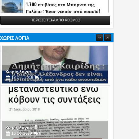
1.700 επιβάτες στο Μπορντό της
Γαλλίας: Ένας νεκρός από νοροϊό!
13
May
2026
0
ΠΕΡΙΣΣΟΤΕΡΑ ΑΠΟ ΚΟΣΜΟΣ
Η Τουρκία αποκάλυψε την κατασκευή
του διηπειρωτικού πυραύλου
Yildirimhan ακτίνας δράσης 6.000 χλμ.!
ΧΩΡΙΣ ΛΟΓΙΑ
(video)
06
May
2026
0
Πυρά στο δείπνο ανταποκριτών του
Λευκού Οίκου - Απομακρύνθηκε ο
Τραμπ
26
Apr
2026
0
Χωρίς λόγια...!!!
16
Oct
2019
0