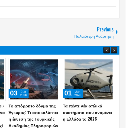
Previous
Παλαιότερη Ανάρτηση
25
23
26
Apr
Apr
2026
2026
για
Τι πραγματικά σημαίνουν
Το τελευταίο μήνυμα της
Πυρά
για την Ελλάδα οι
ενδέκατης επιστήμονα
αντα
-
«διαβεβαιώσεις» Μακρόν:
που βρέθηκε νεκρή: «Αν
Οίκο
Απολύτως… τίποτα!
διαβάσετε ότι
Τραμ