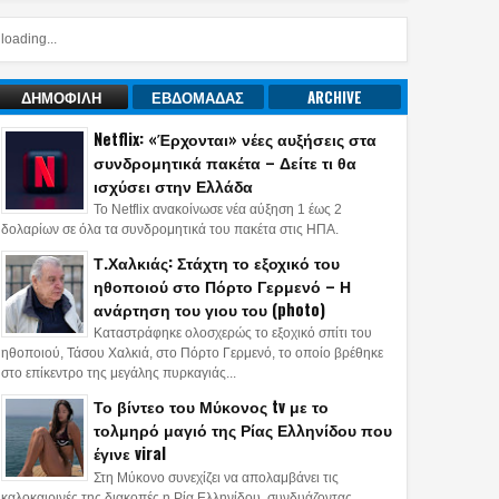
loading...
ΔΗΜΟΦΙΛΗ
ΕΒΔΟΜΑΔΑΣ
ARCHIVE
Netflix: «Έρχονται» νέες αυξήσεις στα
συνδρομητικά πακέτα – Δείτε τι θα
ισχύσει στην Ελλάδα
Το Netflix ανακοίνωσε νέα αύξηση 1 έως 2
δολαρίων σε όλα τα συνδρομητικά του πακέτα στις ΗΠΑ.
Τ.Χαλκιάς: Στάχτη το εξοχικό του
ηθοποιού στο Πόρτο Γερμενό – Η
ανάρτηση του γιου του (photo)
Καταστράφηκε ολοσχερώς το εξοχικό σπίτι του
ηθοποιού, Τάσου Χαλκιά, στο Πόρτο Γερμενό, το οποίο βρέθηκε
στο επίκεντρο της μεγάλης πυρκαγιάς...
Το βίντεο του Μύκονος tv με το
τολμηρό μαγιό της Ρίας Ελληνίδου που
έγινε viral
Στη Μύκονο συνεχίζει να απολαμβάνει τις
καλοκαιρινές της διακοπές η Ρία Ελληνίδου, συνδυάζοντας