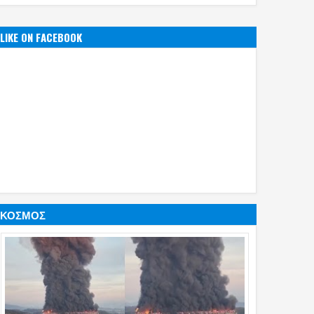
ενισχύει την Ελλάδα»
για Ελλάδα και
(videos)
LIKE ON FACEBOOK
ΚΟΣΜΟΣ