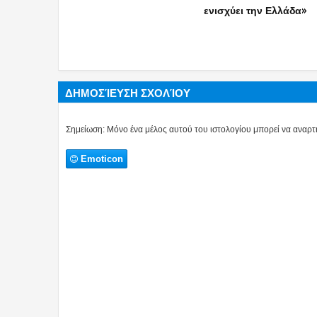
ηλεκτρικής διασύνδεσης –
Κάθε έργο στο Αιγαίο θα
υλοποιείται με την
περιφρούρηση του
Πολεμικού Ναυτικού
ΔΗΜΟΣΊΕΥΣΗ ΣΧΟΛΊΟΥ
Σημείωση: Μόνο ένα μέλος αυτού του ιστολογίου μπορεί να αναρτή
Emoticon