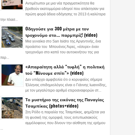
Αντιμέτωποι με μια νέα πραγματικότητα θα
βρεθούν εκατομμύρια οδηγοί που απέκτησαν για
πρώτη φορά άδεια οδήγησης το 2013 ή καλύτερα
την πλασ...
Oδηγούσε για 300 μέτρα με τον
τροχονόμο στο... παρμπρίζ! (video)
Μια γυναίκα στο San Isidro της Αργεντινής, ένα
προάστιο του Μπουένος Άιρες, «έσυρε» έναν
τροχονόμο στο καπό του αυτοκινήτου της για
περ...
«Απαραίτητη αλλά “τυφλή” η πολιτική
τού “Mένουμε σπίτι”» (video)
Δεν υπάρχει αμφιβολία ότι ο κορυφαίος σήμερα
Έλληνας επιδημιολόγος είναι ο Γιάννης Ιωαννίδης,
με τον μεγαλύτερο αριθμό ετεροαναφορών στ...
06
03
Apr
Jun
Jun
Το μυστήριο της εικόνας της Παναγίας
2026
2026
2026
Τσαμπίκας (photos+video)
 στο δείπνο
Σοκαρισμένοι οι Τούρκοι:
Το απόρρητο δ
Στη Ρόδο η παραλία της Τσαμπίκας, φημίζεται για
ποκριτών του Λευκού
«Ινδικά όπλα μπορούν να
Άγκυρας: Τι απ
τη φυσική της ομορφιά, τους εντυπωσιακούς
αμμόλοφους που δίνουν την αίσθηση της ερήμου
υ - Απομακρύνθηκε ο
χτυπήσουν βαθιά μέσα
η έκθεση της Τ
...
π
στην Τουρκία-Το Ν.Δελχί
Ακαδημίας Πλ