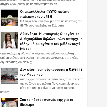
στιγμές ξεκούρασης με τις επαγγελματικές τη...
Οι ακατάλληλες ΦΩΤΟ πρώην
παίκτριας του GNTM
Η Αλεξία Κουβελά ήταν μία από τις παίκτριες του
GNTM που τράβηξαν τα βλέμματα.
Αδιανόητο: Η υπουργός Οικογένειας
Δ.Μιχαηλίδου δηλώνει «Δεν υπάρχει η
ελληνική οικογένεια του μέλλοντος»!
(video)
«Δεν υπάρχει η ελληνική οικογένεια του μέλλοντος». Αυτή τη
φράση επέλεξε να ψελλίσει η υπουργός Οικογένειας της Νέας
Δημοκρατίας, Δόμνα Μιχ...
Δεν φέρει ίχνη σύγκρουσης η Cayenne
του Μαυρίκου
Από τις φωτογραφίες φαίνεται πως το αυτοκίνητο
της συζύγου του εκδότη Παναγιώτη Μαυρίκου
μέσα στο οποίο φαίνεται να βρήκε τραγικό
θάνατο...
Σοκ το κόστος ανανέωσης για το
δίπλωμα