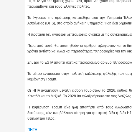
τις ΗΠΑ για 90 ημέρες χωρίς βίζα, αρκεί να έχουν συμπληρώσει
περιλαμβάνει και τους Έλληνες πολίτες.
Το έγγραφο της πρότασης κατατέθηκε από την Υπηρεσία Τελω
Ασφάλειας (DHS), στο οποίο ανήκει η υπηρεσία. Ήδη έχει δημοσι
Η πρόταση δεν αναφέρει λεπτομέρειες σχετικά με τις συγκεκριμέν
Πέρα από αυτά, θα απαιτηθούν οι αριθμοί τηλεφώνων και οι διευ
χρόνια αντίστοιχα, αλλά και περισσότερες πληροφορίες για την οικ
Σήμερα το ESTA απαιτεί σχετικά περιορισμένο αριθμό πληροφοριώ
Το μέτρο εντάσσεται στην πολιτική καλύτερης φύλαξης των αμε
κυβέρνηση Τραμπ.
Οι ΗΠΑ αναμένουν μεγάλη εισροή τουριστών το 2026, καθώς θ
Καναδά και το Μεξικό. Το 2028 θα φιλοξενήσουν στο Λος Άντζελε
Η κυβέρνηση Τραμπ είχε ήδη απαιτήσει από τους αλλοδαπο
δικτύωσης, εάν υποβάλλουν αίτηση για φοιτητική βίζα ή βίζα H1
υψηλότερο τέλος.
ΠΗΓΗ