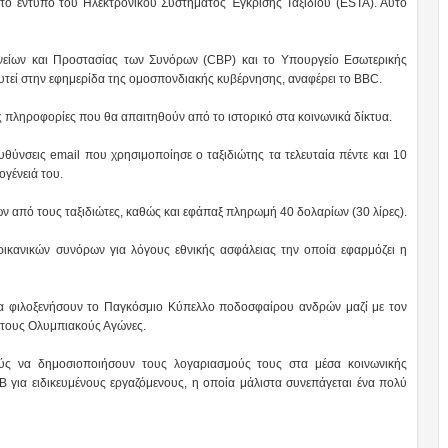
 το έντυπο του Ηλεκτρονικού Συστήματος Έγκρισης Ταξιδιού (ESTA). Αυτό
νείων και Προστασίας των Συνόρων (CBP) και το Υπουργείο Εσωτερικής
ευτεί στην εφημερίδα της ομοσπονδιακής κυβέρνησης, αναφέρει το BBC.
ες πληροφορίες που θα απαιτηθούν από το ιστορικό στα κοινωνικά δίκτυα.
θύνσεις email που χρησιμοποίησε ο ταξιδιώτης τα τελευταία πέντε και 10
ογένειά του.
ν από τους ταξιδιώτες, καθώς και εφάπαξ πληρωμή 40 δολαρίων (30 λίρες).
ρικανικών συνόρων για λόγους εθνικής ασφάλειας την οποία εφαρμόζει η
α φιλοξενήσουν το Παγκόσμιο Κύπελλο ποδοσφαίρου ανδρών μαζί με τον
ς τους Ολυμπιακούς Αγώνες.
ύς να δημοσιοποιήσουν τους λογαριασμούς τους στα μέσα κοινωνικής
B για ειδικευμένους εργαζόμενους, η οποία μάλιστα συνεπάγεται ένα πολύ