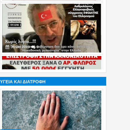
Χωρίς λόγια...!!!
05
Oct
2019
0
Χωρίς λόγια...!!!
17
Jul
2019
0
ΥΓΕΙΑ ΚΑΙ ΔΙΑΤΡΟΦΗ
Χωρίς λόγια...!!!
16
Jul
2019
0