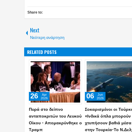
Share to:
Next
Νεότερη ανάρτηση
RELATED POSTS
22
01
May
May
2026
2026
Η Ελλάδα είναι κοντά
Επιχείρηση της ΕΛ.ΑΣ. 
στην επανέναρξη των
τη δράση Τούρκων
εργασιών για την πόντιση
υπηκόων στην Ελλάδα 
του καλωδίου της
Τρεις συλλήψεις