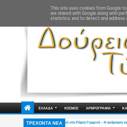
ΔΗΜΟΣΙΑ ΤΑΞΗ
ΕΓΚΛΗΜΑΤΙΚΟΤΗΤΑ
ΦΑΚΕΛΩΜΑΤΑ
ΑΠΟΨΕ
This site uses cookies from Google to 
are shared with Google along with per
statistics, and to detect and address 
ΕΛΛΑΔΑ
ΚΟΣΜΟΣ
ΑΡΘΡΟΓΡΑΦΙΑ
ΚΑ
ΤΡΕΧΟΝΤΑ ΝΕΑ
λκιάς: Στάχτη το εξοχικό του ηθοποιού στο Πόρτο Γερμενό – Η ανάρτηση του γιο