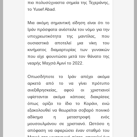
πιο πολυσύχναστα σημεία της Τεχεράνης,
το Yusef Abad.
Μια ακόμη σημαντική είδηση είναι ότι το
Ιράν πρόσφατα ανέστειλε τον νόμο για την
υποχρεωτικότητα της μαντίλας, που
ουσιαστικά αποτελεί μια νίκη του
κινήματος διαμαρτυρίας των γυναικών
που είχε φουντώσει μετά τον θάνατο της
νεαρής Μαχσά Αμινί το 2022.
Οπωσδήποτε το Ιράν απέχει ακόμα
αρκετά από το να γίνει πρότυπο
ανεξιθρησκείας, αφού οι χριστιανοί
υφίστανται ακόμα κάποιες διακρίσεις
όπως ορίζει το ίδιο το Κοράνι, ενώ
εξακολουθεί να θεωρείται σοβαρό ποινικό
αδίκημα η μεταστροφή ενός
μουσουλμάνου σε χριστιανό. Ωστόσο η
απόφαση να αφιερώσει έναν σταθμό του
Μετρό στη χριστιανική πίστη, αποτελεί ένα