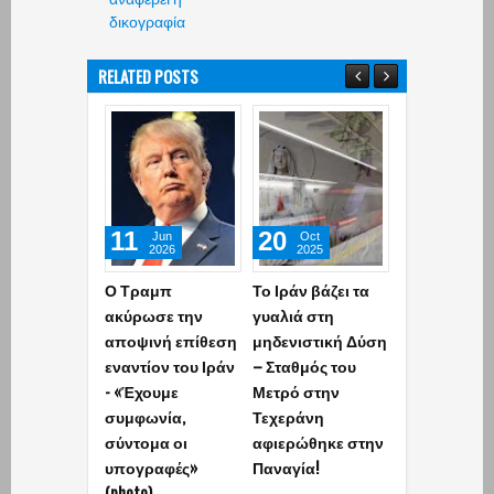
δικογραφία
RELATED POSTS
11
20
09
Jun
Oct
Aug
2026
2025
2026
Ο Τραμπ
Το Ιράν βάζει τα
Α.Φάουτσι: Σ
ακύρωσε την
γυαλιά στη
ΗΠΑ τον
αποψινή επίθεση
μηδενιστική Δύση
συνέλαβαν γ
εναντίον του Ιράν
– Σταθμός του
εγκλήματά τ
- «Έχουμε
Μετρό στην
στην πανδημ
συμφωνία,
Τεχεράνη
Στην Ελλάδα
σύντομα οι
αφιερώθηκε στην
έκαναν μέλο
υπογραφές»
Παναγία!
Ακαδημίας
(photo)
Αθηνών!