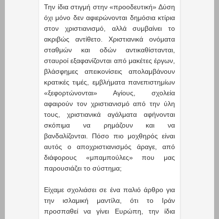
Την ίδια στιγμή στην «προοδευτική» Δύση
όχι μόνο δεν αφιερώνονται δημόσια κτίρια
στον χριστιανισμό, αλλά συμβαίνει το
ακριβώς αντίθετο. Χριστιανικά ονόματα
σταθμών και οδών αντικαθίστανται,
σταυροί εξαφανίζονται από μακέτες έργων,
βλάσφημες απεικονίσεις απολαμβάνουν
κρατικές τιμές, εμβλήματα πανεπιστημίων
«ξεφορτώνονται» Αγίους, σχολεία
αφαιρούν τον χριστιανισμό από την ύλη
τους, χριστιανικά αγάλματα αφήνονται
σκόπιμα να ρημάζουν και να
βανδαλίζονται. Πόσο πιο μοχθηρός είναι
αυτός ο αποχριστιανισμός άραγε, από
διάφορους «μπαμπούλες» που μας
παρουσιάζει το σύστημα;
Είχαμε σχολιάσει σε ένα παλιό άρθρο για
την ισλαμική μαντίλα, ότι το Ιράν
προσπαθεί να γίνει Ευρώπη, την ίδια