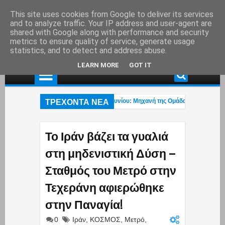
This site uses cookies from Google to deliver its services
and to analyze traffic. Your IP address and user-agent are
shared with Google along with performance and security
metrics to ensure quality of service, generate usage
statistics, and to detect and address abuse.
LEARN MORE
GOT IT
ΤΡΕΧΟΝΤΑ ΝΕΑ
οχαίο ατύχημα στη λεωφ. Αθηνών – Σουνίου: Μηχανή της Ομάδας ΔΙΑΣ συγκρούσ
 βίντεο του Μύκονος tv με το τολμηρό μαγιό της Ρίας Ελληνίδου που έγινε viral
τρα Τσίπρα – Κωνσταντέλλου για Βάρη, Βούλα, Βουλιαγμένη – «Να γνωρίζεις μ
Το Ιράν βάζει τα γυαλιά
στη μηδενιστική Δύση –
Σταθμός του Μετρό στην
Τεχεράνη αφιερώθηκε
στην Παναγία!
0
Ιράν
,
ΚΟΣΜΟΣ
,
Μετρό
,