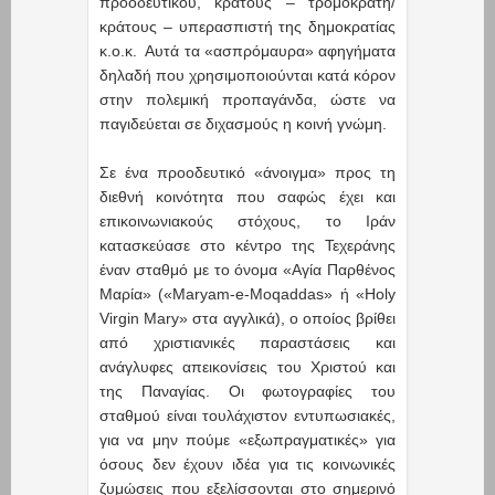
προοδευτικού, κράτους – τρομοκράτη/
κράτους – υπερασπιστή της δημοκρατίας
κ.ο.κ. Αυτά τα «ασπρόμαυρα» αφηγήματα
δηλαδή που χρησιμοποιούνται κατά κόρον
στην πολεμική προπαγάνδα, ώστε να
παγιδεύεται σε διχασμούς η κοινή γνώμη.
Σε ένα προοδευτικό «άνοιγμα» προς τη
διεθνή κοινότητα που σαφώς έχει και
επικοινωνιακούς στόχους, το Ιράν
κατασκεύασε στο κέντρο της Τεχεράνης
έναν σταθμό με το όνομα «Αγία Παρθένος
Μαρία» («Maryam-e-Moqaddas» ή «Holy
Virgin Mary» στα αγγλικά), ο οποίος βρίθει
από χριστιανικές παραστάσεις και
ανάγλυφες απεικονίσεις του Χριστού και
της Παναγίας. Οι φωτογραφίες του
σταθμού είναι τουλάχιστον εντυπωσιακές,
για να μην πούμε «εξωπραγματικές» για
όσους δεν έχουν ιδέα για τις κοινωνικές
ζυμώσεις που εξελίσσονται στο σημερινό