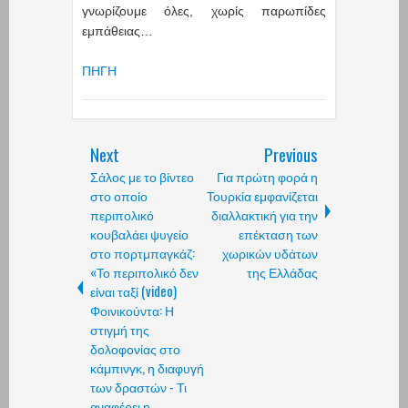
γνωρίζουμε όλες, χωρίς παρωπίδες
εμπάθειας…
ΠΗΓΗ
Next
Previous
Σάλος με το βίντεο
Για πρώτη φορά η
στο οποίο
Τουρκία εμφανίζεται
περιπολικό
διαλλακτική για την
κουβαλάει ψυγείο
επέκταση των
στο πορτμπαγκάζ:
χωρικών υδάτων
«Το περιπολικό δεν
της Ελλάδας
είναι ταξί (video)
Φοινικούντα: Η
στιγμή της
δολοφονίας στο
κάμπινγκ, η διαφυγή
των δραστών - Τι
αναφέρει η