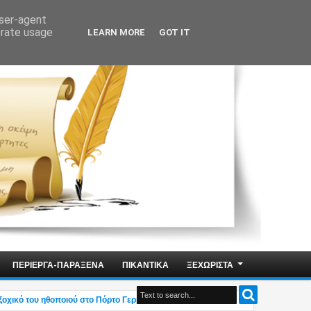
user-agent
erate usage
LEARN MORE
GOT IT
ΠΕΡΙΕΡΓΑ-ΠΑΡΑΞΕΝΑ
ΠΙΚΑΝΤΙΚΑ
ΞΕΧΩΡΙΣΤΑ
κό του ηθοποιού στο Πόρτο Γερμενό – Η ανάρτηση του γιου του (photo)
02:38 AM