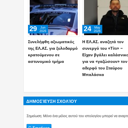
23
23
Apr
Apr
2026
2026
«Ραγίζει καρδιές» ο
Άγιος Δημήτριος:
ταξίαρχος της ΕΛ.ΑΣ. για
25χρονος εντοπίστηκε
τον 25χρονο γιο του:
νεκρός στο πάρκο
«Καλό ταξίδι στην
Ασυρμάτου – Γιος
αιωνιότητα καπετάνιε
υψηλόβαθμου
μου» (photo)
αξιωματικού της ΕΛ.ΑΣ.
ΔΗΜΟΣΊΕΥΣΗ ΣΧΟΛΊΟΥ
Σημείωση: Μόνο ένα μέλος αυτού του ιστολογίου μπορεί να αναρτή
Emoticon