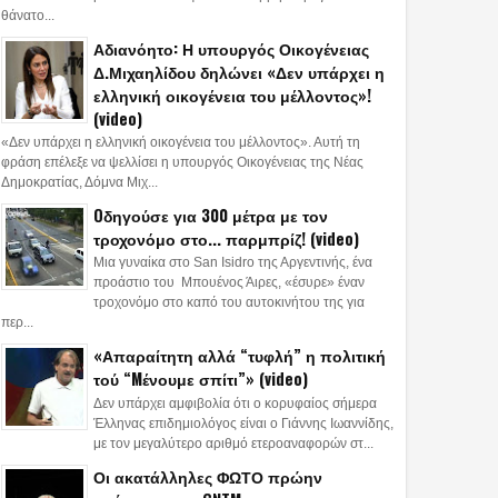
θάνατο...
Αδιανόητο: Η υπουργός Οικογένειας
Δ.Μιχαηλίδου δηλώνει «Δεν υπάρχει η
ελληνική οικογένεια του μέλλοντος»!
(video)
«Δεν υπάρχει η ελληνική οικογένεια του μέλλοντος». Αυτή τη
φράση επέλεξε να ψελλίσει η υπουργός Οικογένειας της Νέας
Δημοκρατίας, Δόμνα Μιχ...
Oδηγούσε για 300 μέτρα με τον
τροχονόμο στο... παρμπρίζ! (video)
Μια γυναίκα στο San Isidro της Αργεντινής, ένα
προάστιο του Μπουένος Άιρες, «έσυρε» έναν
τροχονόμο στο καπό του αυτοκινήτου της για
περ...
«Απαραίτητη αλλά “τυφλή” η πολιτική
τού “Mένουμε σπίτι”» (video)
Δεν υπάρχει αμφιβολία ότι ο κορυφαίος σήμερα
Έλληνας επιδημιολόγος είναι ο Γιάννης Ιωαννίδης,
με τον μεγαλύτερο αριθμό ετεροαναφορών στ...
Οι ακατάλληλες ΦΩΤΟ πρώην