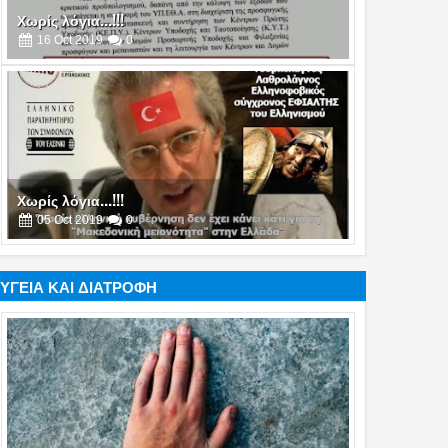
Χωρίς λόγια...!!!
16
Oct
2019
0
Χωρίς λόγια...!!!
05
Oct
2019
0
ΥΓΕΙΑ ΚΑΙ ΔΙΑΤΡΟΦΗ
Χωρίς λόγια...!!!
17
Jul
2019
0