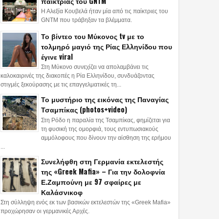
παίκτριας του GNTM
Η Αλεξία Κουβελά ήταν μία από τις παίκτριες του
GNTM που τράβηξαν τα βλέμματα.
Το βίντεο του Μύκονος tv με το
τολμηρό μαγιό της Ρίας Ελληνίδου που
24
01
Jun
May
May
2026
2026
2026
έγινε viral
Στη Μύκονο συνεχίζει να απολαμβάνει τις
λήφθη αξιωματικός
Η ΕΛ.ΑΣ. αναζητά τον
Επιχείρηση της
καλοκαιρινές της διακοπές η Ρία Ελληνίδου, συνδυάζοντας
Λ.ΑΣ. για ξυλοδαρμό
συνεργό του «Τίτι» –
τη δράση Τούρ
στιγμές ξεκούρασης με τις επαγγελματικές τη...
ούμενου σε
Είχαν βγάλει καλάσνικοφ
υπηκόων στην 
Το μυστήριο της εικόνας της Παναγίας
νομικό τμήμα
για να «γαζώσουν» τον
Τρεις συλλήψει
Τσαμπίκας (photos+video)
αδερφό του Σταύρου
Στη Ρόδο η παραλία της Τσαμπίκας, φημίζεται για
Μπαλάσκα
τη φυσική της ομορφιά, τους εντυπωσιακούς
αμμόλοφους που δίνουν την αίσθηση της ερήμου
...
Συνελήφθη στη Γερμανία εκτελεστής
της «Greek Mafia» – Για την δολοφνία
Ε.Ζαμπούνη με 97 σφαίρες με
Καλάσνικοφ
Στη σύλληψη ενός εκ των βασικών εκτελεστών της «Greek Mafia»
προχώρησαν οι γερμανικές Αρχές.