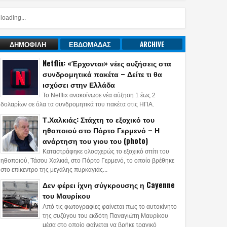
loading...
ΔΗΜΟΦΙΛΗ
ΕΒΔΟΜΑΔΑΣ
ARCHIVE
Netflix: «Έρχονται» νέες αυξήσεις στα
συνδρομητικά πακέτα – Δείτε τι θα
ισχύσει στην Ελλάδα
Το Netflix ανακοίνωσε νέα αύξηση 1 έως 2
δολαρίων σε όλα τα συνδρομητικά του πακέτα στις ΗΠΑ.
Τ.Χαλκιάς: Στάχτη το εξοχικό του
ηθοποιού στο Πόρτο Γερμενό – Η
ανάρτηση του γιου του (photo)
Καταστράφηκε ολοσχερώς το εξοχικό σπίτι του
ηθοποιού, Τάσου Χαλκιά, στο Πόρτο Γερμενό, το οποίο βρέθηκε
στο επίκεντρο της μεγάλης πυρκαγιάς...
Δεν φέρει ίχνη σύγκρουσης η Cayenne
του Μαυρίκου
Από τις φωτογραφίες φαίνεται πως το αυτοκίνητο
της συζύγου του εκδότη Παναγιώτη Μαυρίκου
μέσα στο οποίο φαίνεται να βρήκε τραγικό