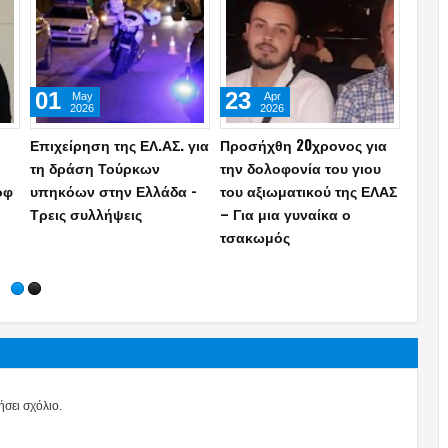
08
28
29
Aug
Jul
2026
2026
Συνελήφθη στη Γερμανία
Ο γιος του Μ.Ιατρόπουλου
Συνε
εκτελεστής της «Greek
είναι ο γνωστός τράπερ
της Ε
Mafia» – Για την δολοφνία
που συνελήφθη μετά από
κρατ
Ε.Ζαμπούνη με 97
καταδίωξη στη Νέα
αστυ
σφαίρες με Καλάσνικοφ
Σμύρνη! (photo)
σει σχόλιο.