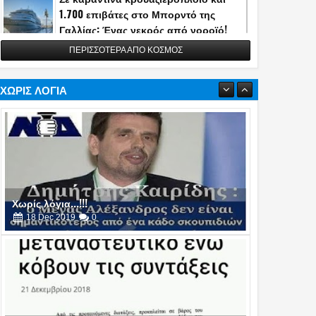
1.700 επιβάτες στο Μπορντό της
Γαλλίας: Ένας νεκρός από νοροϊό!
13
May
2026
0
ΠΕΡΙΣΣΟΤΕΡΑ ΑΠΟ ΚΟΣΜΟΣ
Η Τουρκία αποκάλυψε την κατασκευή
του διηπειρωτικού πυραύλου
Yildirimhan ακτίνας δράσης 6.000 χλμ.!
ΧΩΡΙΣ ΛΟΓΙΑ
(video)
06
May
2026
0
Πυρά στο δείπνο ανταποκριτών του
Λευκού Οίκου - Απομακρύνθηκε ο
Τραμπ
26
Apr
2026
0
Χωρίς λόγια...!!!
18
Dec
2019
0