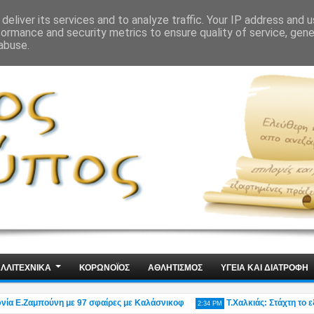
ΙΣ
ΤΕΧΝΟΛΟΓΙΑ
ΧΩΡΙΣ ΛΟΓΙΑ
deliver its services and to analyze traffic. Your IP address and 
formance and security metrics to ensure quality of service, gen
abuse.
ΛΛΙΤΕΧΝΙΚΑ
ΚΟΡΩΝΟΪΟΣ
ΑΘΛΗΤΙΣΜΟΣ
ΥΓΕΙΑ ΚΑΙ ΔΙΑΤΡΟΦΗ
 Ε.Ζαμπούνη με 97 σφαίρες με Καλάσνικοφ
Τ.Χαλκιάς: Στάχτη το εξοχι
2:34 PM