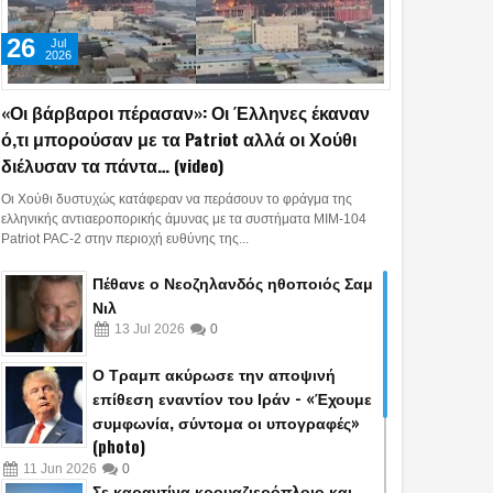
26
Jul
2026
«Οι βάρβαροι πέρασαν»: Οι Έλληνες έκαναν
ό,τι μπορούσαν με τα Patriot αλλά οι Χούθι
διέλυσαν τα πάντα… (video)
Οι Χούθι δυστυχώς κατάφεραν να περάσουν το φράγμα της
ελληνικής αντιαεροπορικής άμυνας με τα συστήματα MIM-104
Patriot PAC-2 στην περιοχή ευθύνης της...
Πέθανε ο Νεοζηλανδός ηθοποιός Σαμ
Νιλ
13
Jul
2026
0
Ο Τραμπ ακύρωσε την αποψινή
επίθεση εναντίον του Ιράν - «Έχουμε
συμφωνία, σύντομα οι υπογραφές»
(photo)
11
Jun
2026
0
Σε καραντίνα κρουαζιερόπλοιο και