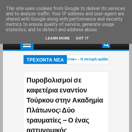
This site uses cookies from Google to deliver its services
and to analyze traffic. Your IP address and user-agent are
shared with Google along with performance and security
metrics to ensure quality of service, generate usage
statistics, and to detect and address abuse.
LEARN MORE
GOT IT
ΤΡΕΧΟΝΤΑ ΝΕΑ
 «Πίτμπουλ» και «Μπουλντόγκ» του «Έντικ» – Η σκληρή ομάδα που σκόρπιζε φ
οχαίο ατύχημα στη λεωφ. Αθηνών – Σουνίου: Μηχανή της Ομάδας ΔΙΑΣ συγκρούσ
 βίντεο του Μύκονος tv με το τολμηρό μαγιό της Ρίας Ελληνίδου που έγινε viral
Πυροβολισμοί σε
καφετέρια εναντίον
Τούρκου στην Ακαδημία
Πλάτωνος: Δύο
τραυματίες – Ο ένας
αστυνομικός