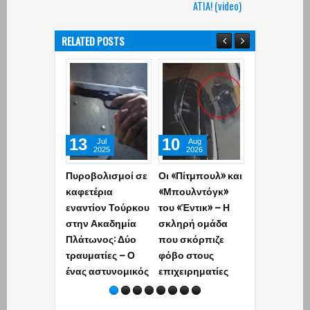
ATIA! (video)
RELATED POSTS
13
10
08
Jul
Aug
Aug
2025
2026
2026
Πυροβολισμοί σε
Οι «Πίτμπουλ» και
Συνελήφθη 
καφετέρια
«Μπουλντόγκ»
Γερμανία
εναντίον Τούρκου
του «Έντικ» – Η
εκτελεστής 
στην Ακαδημία
σκληρή ομάδα
«Greek Mafia»
Πλάτωνος: Δύο
που σκόρπιζε
την δολοφνί
τραυματίες – Ο
φόβο στους
Ε.Ζαμπούνη 
ένας αστυνομικός
επιχειρηματίες
σφαίρες με
Καλάσνικοφ