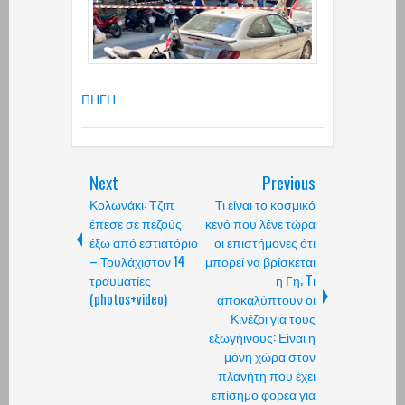
ΠΗΓΗ
Next
Previous
Κολωνάκι: Τζιπ
Τι είναι το κοσμικό
έπεσε σε πεζούς
κενό που λένε τώρα
έξω από εστιατόριο
οι επιστήμονες ότι
– Τουλάχιστον 14
μπορεί να βρίσκεται
τραυματίες
η Γη; Tι
(photos+video)
αποκαλύπτουν οι
Κινέζοι για τους
εξωγήινους: Είναι η
μόνη χώρα στον
πλανήτη που έχει
επίσημο φορέα για