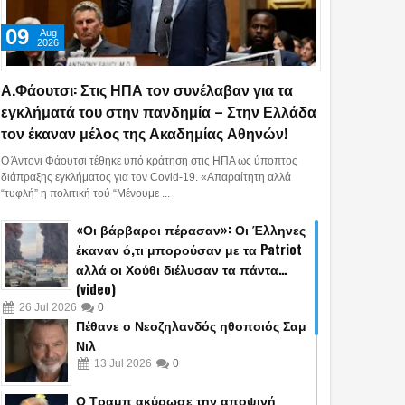
09
Aug
2026
Α.Φάουτσι: Στις ΗΠΑ τον συνέλαβαν για τα
εγκλήματά του στην πανδημία – Στην Ελλάδα
τον έκαναν μέλος της Ακαδημίας Αθηνών!
Ο Άντονι Φάουτσι τέθηκε υπό κράτηση στις ΗΠΑ ως ύποπτος
διάπραξης εγκλήματος για τον Covid-19. «Απαραίτητη αλλά
“τυφλή” η πολιτική τού “Mένουμε ...
«Οι βάρβαροι πέρασαν»: Οι Έλληνες
έκαναν ό,τι μπορούσαν με τα Patriot
αλλά οι Χούθι διέλυσαν τα πάντα…
(video)
26
Jul
2026
0
Πέθανε ο Νεοζηλανδός ηθοποιός Σαμ
Νιλ
13
Jul
2026
0
Ο Τραμπ ακύρωσε την αποψινή