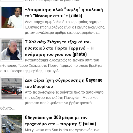
«Απαραίτητη αλλά “τυφλή” η πολιτική
τού “Mένουμε σπίτι”» (video)
Δεν υπάρχει αμφιβολία ότι ο κορυφαίος σήμερα
Έλληνας επιδημιολόγος είναι ο Γιάννης Ιωαννίδης,
με τον μεγαλύτερο αριθμό ετεροαναφορών στ...
Τ.Χαλκιάς: Στάχτη το εξοχικό του
ηθοποιού στο Πόρτο Γερμενό – Η
ανάρτηση του γιου του (photo)
Καταστράφηκε ολοσχερώς το εξοχικό σπίτι του
ηθοποιού, Τάσου Χαλκιά, στο Πόρτο Γερμενό, το οποίο βρέθηκε
στο επίκεντρο της μεγάλης πυρκαγιάς...
Δεν φέρει ίχνη σύγκρουσης η Cayenne
του Μαυρίκου
Από τις φωτογραφίες φαίνεται πως το αυτοκίνητο
της συζύγου του εκδότη Παναγιώτη Μαυρίκου
μέσα στο οποίο φαίνεται να βρήκε τραγικό
θάνατο...
Oδηγούσε για 300 μέτρα με τον
τροχονόμο στο... παρμπρίζ! (video)
Μια γυναίκα στο San Isidro της Αργεντινής, ένα