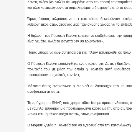
Κάνεις πλέον δεν νιώθει ότι λαμβάνει από την τροφή τα απαραίτητα
και όλοι καταφεύγουν στα συμπληρώματα διατροφής από τα φαρμ
Όμως όποιος τολμούσε να πει κάτι τέτοιο θεωρούνταν αυτόμ
κυβερνητικός αξιωματούχος μίας πανίσχυρης χώρας να το επιβεβα
Η δήλωση του Ρόμπερτ Κένεντι έρχεται να επιβεβαιώσει την πρόρ
είναι γεμάτα, αλλά τα φαγητά δεν θα τρώγονται».
Ποιος μπορεί να αμφισβητήσει ότι έχει πλέον εκπληρωθεί σε πολύ
Ο Ρόμπερτ Κένεντι επισκέφθηκε ένα σχολείο στη Δυτική Βιρτζίνι
πολιτικής του με βάση την οποία η Πολιτεία αυτή υιοθέτησε
προσφέρουν οι σχολικές καντίνες.
Μάλιστα όπως ανακοίνωσε ο Μορισέι οι δικαιούχοι των κου
αναψυκτικά με αυτά.
Το πρόγραμμα SNAP, που χρηματοδοτείται με ομοσπονδιακούς πόρ
με χαμηλό εισόδημα μια προπληρωμένη κάρτα με την οποία μπορο
«σνακ και μη αλκοολούχα ποτά», όπως αναψυκτικά.
Ο Μορισέι ζητάει η Πολιτεία του να εξαιρεθεί από την κατανάλω