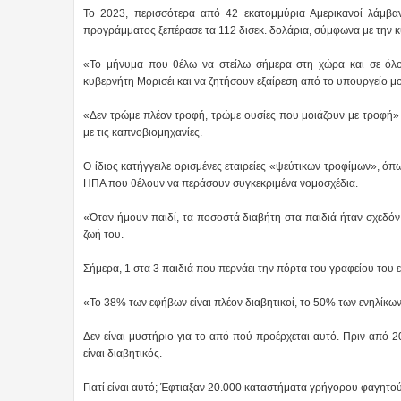
Το 2023, περισσότερα από 42 εκατομμύρια Αμερικανοί λάμβα
προγράμματος ξεπέρασε τα 112 δισεκ. δολάρια, σύμφωνα με την 
«Το μήνυμα που θέλω να στείλω σήμερα στη χώρα και σε όλο
κυβερνήτη Μορισέι και να ζητήσουν εξαίρεση από το υπουργείο μου
«Δεν τρώμε πλέον τροφή, τρώμε ουσίες που μοιάζουν με τροφή» ε
με τις καπνοβιομηχανίες.
Ο ίδιος κατήγγειλε ορισμένες εταιρείες «ψεύτικων τροφίμων», όπ
ΗΠΑ που θέλουν να περάσουν συγκεκριμένα νομοσχέδια.
«Όταν ήμουν παιδί, τα ποσοστά διαβήτη στα παιδιά ήταν σχεδόν
ζωή του.
Σήμερα, 1 στα 3 παιδιά που περνάει την πόρτα του γραφείου του ε
«Το 38% των εφήβων είναι πλέον διαβητικοί, το 50% των ενηλίκων
Δεν είναι μυστήριο για το από πού προέρχεται αυτό. Πριν από 
είναι διαβητικός.
Γιατί είναι αυτό; Έφτιαξαν 20.000 καταστήματα γρήγορου φαγητο