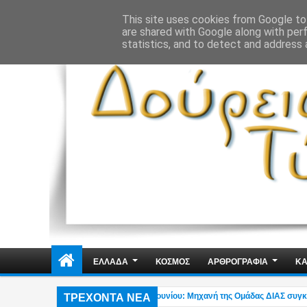
ΔΗΜΟΣΙΑ ΤΑΞΗ
ΕΓΚΛΗΜΑΤΙΚΟΤΗΤΑ
ΦΑΚΕΛΩΜΑΤΑ
ΑΠΟΨΕ
This site uses cookies from Google to 
are shared with Google along with per
statistics, and to detect and address 
ΕΛΛΑΔΑ
ΚΟΣΜΟΣ
ΑΡΘΡΟΓΡΑΦΙΑ
ΚΑ
ΤΡΕΧΟΝΤΑ ΝΕΑ
αίο ατύχημα στη λεωφ. Αθηνών – Σουνίου: Μηχανή της Ομάδας ΔΙΑΣ συγκρούστη