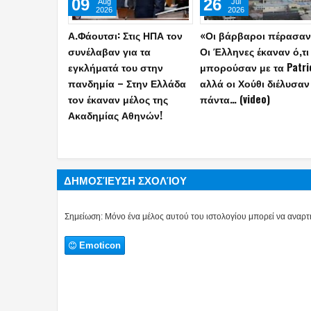
13
06
May
May
2026
2026
Σε καραντίνα
Η Τουρκία αποκάλυψε 
κρουαζιερόπλοιο και
κατασκευή του
1.700 επιβάτες στο
διηπειρωτικού πυραύλ
Μπορντό της Γαλλίας:
Yildirimhan ακτίνας
Ένας νεκρός από νοροϊό!
δράσης 6.000 χλμ.! (vid
ΔΗΜΟΣΊΕΥΣΗ ΣΧΟΛΊΟΥ
Σημείωση: Μόνο ένα μέλος αυτού του ιστολογίου μπορεί να αναρτή
Emoticon