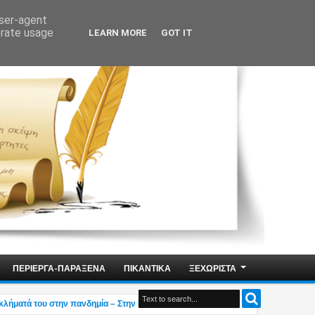
user-agent
erate usage
LEARN MORE
GOT IT
ΠΕΡΙΕΡΓΑ-ΠΑΡΑΞΕΝΑ
ΠΙΚΑΝΤΙΚΑ
ΞΕΧΩΡΙΣΤΑ
ατά του στην πανδημία – Στην Ελλάδα τον έκαναν μέλος της Ακαδημίας Αθηνών!