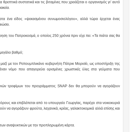
 θρεπτικά συστατικά και τις βιταμίνες που χρειάζεται ο οργανισμός γι’ αυτό
ακεία.
ατα ένα είδος «ψεκασμένου συνωμοσιολόγου», αλλά τώρα έρχεται ένας
ιώσει.
ρηση του Πατροκοσμά, ο οποίος 250 χρόνια πριν είχε πει: «Τα πιάτα σας θα
 μεγάλο βαθμό;
α, μαζί με τον Ρεπουμπλικάνο κυβερνήτη Πάτρικ Μορισέι, ως υποστήριξη της
 έναν νόμο που απαγορεύει ορισμένες χρωστικές ύλες στα γεύματα που
πονιών τροφίμων του προγράμματος SNAP δεν θα μπορούν να αγοράζουν
ους και επιβλέπεται από το υπουργείο Γεωργίας, παρέχει στα νοικοκυριά
ύν να αγοράζουν φρούτα, λαχανικά, κρέας, γαλακτοκομικά αλλά επίσης και
ση των αναψυκτικών με την προπληρωμένη κάρτα.