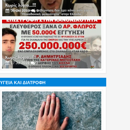
Χωρίς λόγια...!!!
05
Oct
2019
0
Χωρίς λόγια...!!!
17
Jul
2019
0
ΥΓΕΙΑ ΚΑΙ ΔΙΑΤΡΟΦΗ
Χωρίς λόγια...!!!
16
Jul
2019
0