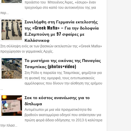
προάστιο του Μπουένος Άιρες, «έσυρε» έναν
τροχονόμο στο καπό του αυτοκινήτου της για
περ...
Συνελήφθη στη Γερμανία εκτελεστής
της «Greek Mafia» – Για την δολοφνία
Ε.Ζαμπούνη με 97 σφαίρες με
Καλάσνικοφ
Στη σύλληψη ενός εκ των βασικών εκτελεστών της «Greek Mafia»
προχώρησαν οι γερμανικές Αρχές.
Το μυστήριο της εικόνας της Παναγίας
Τσαμπίκας (photos+video)
Στη Ρόδο η παραλία της Τσαμπίκας, φημίζεται για
τη φυσική της ομορφιά, τους εντυπωσιακούς
αμμόλοφους που δίνουν την αίσθηση της ερήμου
...
Σοκ το κόστος ανανέωσης για το
δίπλωμα
Αντιμέτωποι με μια νέα πραγματικότητα θα
βρεθούν εκατομμύρια οδηγοί που απέκτησαν για
πρώτη φορά άδεια οδήγησης το 2013 ή καλύτερα
την πλασ...