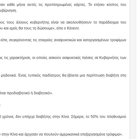
ναν κάθε μήνα αυτές τις προπληρωμένες κάρτες. Το ετήσιο κόστος του
κυβέρνηση.
υς τους άλλους κυβερνήτης είναι να ακολουθήσουν το παράδειγμα του
 και εμείς θα τους τη δώσουμε», είπε ο Κένεντι.
ίπε, συγκρίνοντας τις εταιρείες αναψυκτικών και κατεργασμένων τροφίμων
ως τις χαρακτήρισε, οι οποίες ασκούν ασφυκτικές πιέσεις σε Κυβερνήτες των
 μηδενικά. Ένας τυπικός παιδίατρος θα έβλεπε μια περίπτωση διαβήτη στη
ίναι προδιαβητικό ή διαβητικό».
.
20 χρόνια, δεν υπήρχε διαβήτης στην Κίνα. Σήμερα, το 50% του πληθυσμού
ύ στην Κίνα και άρχισαν να πουλούν αμερικανικά επεξεργασμένα τρόφιμα».