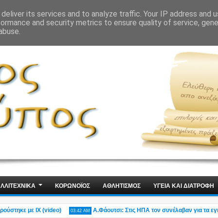
ΙΣ
ΤΕΧΝΟΛΟΓΙΑ
ΧΩΡΙΣ ΛΟΓΙΑ
deliver its services and to analyze traffic. Your IP address and 
formance and security metrics to ensure quality of service, gen
abuse.
ΛΛΙΤΕΧΝΙΚΑ
ΚΟΡΩΝΟΪΟΣ
ΑΘΛΗΤΙΣΜΟΣ
ΥΓΕΙΑ ΚΑΙ ΔΙΑΤΡΟΦΗ
κε με ΙΧ (video)
Α.Φάουτσι: Στις ΗΠΑ τον συνέλαβαν για τα εγκλήμ
03:42 AM