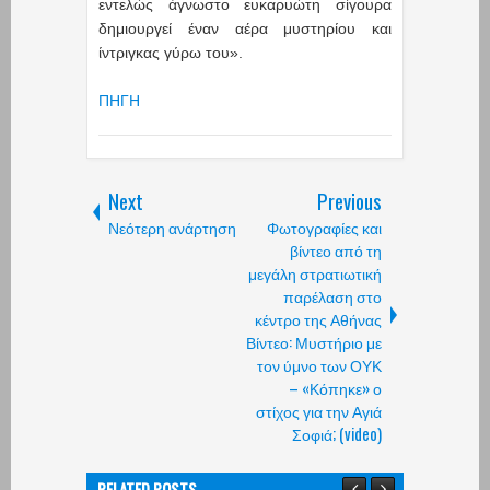
εντελώς άγνωστο ευκαρυώτη σίγουρα
δημιουργεί έναν αέρα μυστηρίου και
ίντριγκας γύρω του».
ΠΗΓΗ
Next
Previous
Νεότερη ανάρτηση
Φωτογραφίες και
βίντεο από τη
μεγάλη στρατιωτική
παρέλαση στο
κέντρο της Αθήνας
Βίντεο: Μυστήριο με
τον ύμνο των ΟΥΚ
– «Κόπηκε» ο
στίχος για την Αγιά
Σοφιά; (video)
RELATED POSTS