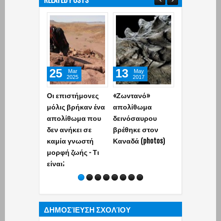
25
13
22
Mar
May
Jul
2025
2017
2026
Οι επιστήμονες
«Ζωντανό»
Ένα γιγάντι
μόλις βρήκαν ένα
απολίθωμα
«φαράγγι» ά
απολίθωμα που
δεινόσαυρου
στον Ήλιο - 
δεν ανήκει σε
βρέθηκε στον
σημαίνει αυτ
καμία γνωστή
Καναδά (photos)
τον πλανήτη
μορφή ζωής - Τι
είναι;
ΔΗΜΟΣΊΕΥΣΗ ΣΧΟΛΊΟΥ