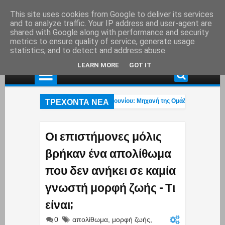
This site uses cookies from Google to deliver its services
and to analyze traffic. Your IP address and user-agent are
shared with Google along with performance and security
metrics to ensure quality of service, generate usage
statistics, and to detect and address abuse.
LEARN MORE
GOT IT
ΤΡΕΧΟΝΤΑ ΝΕΑ
ροχαίο ατύχημα στη λεωφ. Αθηνών – Σουνίου: Μηχανή της Ομάδας ΔΙΑΣ συγκρού
ο βίντεο του Μύκονος tv με το τολμηρό μαγιό της Ρίας Ελληνίδου που έγινε viral
όντρα Τσίπρα – Κωνσταντέλλου για Βάρη, Βούλα, Βουλιαγμένη – «Να γνωρίζεις 
Οι επιστήμονες μόλις
βρήκαν ένα απολίθωμα
που δεν ανήκει σε καμία
γνωστή μορφή ζωής - Τι
είναι;
0
απολίθωμα
,
μορφή ζωής
,