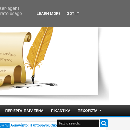
user-agent
erate usage
LEARN MORE
GOT IT
ΠΕΡΙΕΡΓΑ-ΠΑΡΑΞΕΝΑ
ΠΙΚΑΝΤΙΚΑ
ΞΕΧΩΡΙΣΤΑ
Αδιανόητο: Η υπουργός Οικογένειας Δ.Μιχαηλίδου δηλώνει «Δεν υπάρχει η ελλη