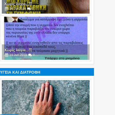
Χωρίς λόγια...!!!
19
Jun
2019
0
Χωρίς λόγια...!!!
25
Apr
2019
0
ΥΓΕΙΑ ΚΑΙ ΔΙΑΤΡΟΦΗ
Χωρίς λόγια...!!!
21
Mar
2019
0