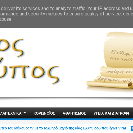
ΙΣ
ΤΕΧΝΟΛΟΓΙΑ
ΧΩΡΙΣ ΛΟΓΙΑ
deliver its services and to analyze traffic. Your IP address and 
formance and security metrics to ensure quality of service, gen
abuse.
ΛΛΙΤΕΧΝΙΚΑ
ΚΟΡΩΝΟΪΟΣ
ΑΘΛΗΤΙΣΜΟΣ
ΥΓΕΙΑ ΚΑΙ ΔΙΑΤΡΟΦΗ
του Μύκονος tv με το τολμηρό μαγιό της Ρίας Ελληνίδου που έγινε viral
3:49 PM