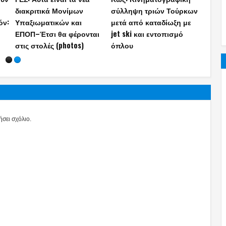
ει
συστήματα που αναμένει
στην επανέναρξη των
τη δ
ς
η Ελλάδα το 2026
εργασιών για την πόντιση
υπηκ
ών
του καλωδίου της
Τρεις
ηλεκτρικής διασύνδεσης –
Κάθε έργο στο Αιγαίο θα
υλοποιείται με την
περιφρούρηση του
Πολεμικού Ναυτικού
σει σχόλιο.