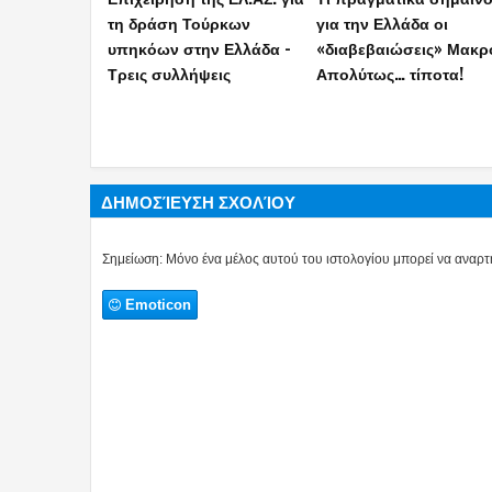
«Ινδικά όπλα μπορούν να
Άγκυρας: Τι αποκαλύπτ
χτυπήσουν βαθιά μέσα
η έκθεση της Τουρκική
στην Τουρκία-Το Ν.Δελχί
Ακαδημίας Πληροφορι
ενισχύει την Ελλάδα»
για Ελλάδα και Ισραήλ
(videos)
ΔΗΜΟΣΊΕΥΣΗ ΣΧΟΛΊΟΥ
Σημείωση: Μόνο ένα μέλος αυτού του ιστολογίου μπορεί να αναρτή
Emoticon