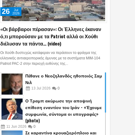
26
Jul
2026
«Οι βάρβαροι πέρασαν»: Οι Έλληνες έκαναν
ό,τι μπορούσαν με τα Patriot αλλά οι Χούθι
διέλυσαν τα πάντα… (video)
Οι Χούθι δυστυχώς κατάφεραν να περάσουν το φράγμα της
ελληνικής αντιαεροπορικής άμυνας με τα συστήματα MIM-104
Patriot PAC-2 στην περιοχή ευθύνης της...
Πέθανε ο Νεοζηλανδός ηθοποιός Σαμ
Νιλ
13
Jul
2026
0
Ο Τραμπ ακύρωσε την αποψινή
επίθεση εναντίον του Ιράν - «Έχουμε
συμφωνία, σύντομα οι υπογραφές»
25
22
(photo)
May
Apr
Jul
2026
2026
2026
11
Jun
2026
0
Σε καραντίνα κρουαζιερόπλοιο και
ίρηση της ΕΛ.ΑΣ. για
Τι πραγματικά σημαίνουν
ΓΕΣ: Αυτά είναι