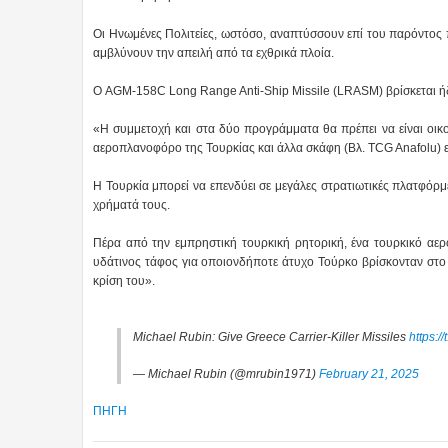
Οι Ηνωμένες Πολιτείες, ωστόσο, αναπτύσσουν επί του παρόντος 
αμβλύνουν την απειλή από τα εχθρικά πλοία.
Ο AGM-158C Long Range Anti-Ship Missile (LRASM) βρίσκεται ήδ
«Η συμμετοχή και στα δύο προγράμματα θα πρέπει να είναι οικο
αεροπλανοφόρο της Τουρκίας και άλλα σκάφη (Βλ. TCG Anafolu) ε
Η Τουρκία μπορεί να επενδύει σε μεγάλες στρατιωτικές πλατφόρμ
χρήματά τους.
Πέρα από την εμπρηστική τουρκική ρητορική, ένα τουρκικό αερ
υδάτινος τάφος για οποιονδήποτε άτυχο Τούρκο βρίσκονταν στο 
κρίση του».
Michael Rubin: Give Greece Carrier-Killer Missiles
https:
— Michael Rubin (@mrubin1971)
February 21, 2025
ΠΗΓΗ