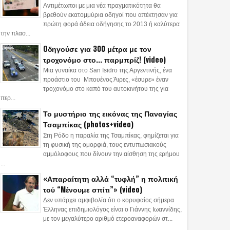
Αντιμέτωποι με μια νέα πραγματικότητα θα
βρεθούν εκατομμύρια οδηγοί που απέκτησαν για
πρώτη φορά άδεια οδήγησης το 2013 ή καλύτερα
την πλασ...
Oδηγούσε για 300 μέτρα με τον
τροχονόμο στο... παρμπρίζ! (video)
Μια γυναίκα στο San Isidro της Αργεντινής, ένα
προάστιο του Μπουένος Άιρες, «έσυρε» έναν
τροχονόμο στο καπό του αυτοκινήτου της για
περ...
Το μυστήριο της εικόνας της Παναγίας
Τσαμπίκας (photos+video)
Στη Ρόδο η παραλία της Τσαμπίκας, φημίζεται για
τη φυσική της ομορφιά, τους εντυπωσιακούς
αμμόλοφους που δίνουν την αίσθηση της ερήμου
...
«Απαραίτητη αλλά “τυφλή” η πολιτική
τού “Mένουμε σπίτι”» (video)
Δεν υπάρχει αμφιβολία ότι ο κορυφαίος σήμερα
Έλληνας επιδημιολόγος είναι ο Γιάννης Ιωαννίδης,
με τον μεγαλύτερο αριθμό ετεροαναφορών στ...