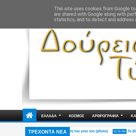
ΔΗΜΟΣΙΑ ΤΑΞΗ
ΕΓΚΛΗΜΑΤΙΚΟΤΗΤΑ
ΦΑΚΕΛΩΜΑΤΑ
ΑΠΟΨΕ
This site uses cookies from Google to 
are shared with Google along with per
statistics, and to detect and address 
ΕΛΛΑΔΑ
ΚΟΣΜΟΣ
ΑΡΘΡΟΓΡΑΦΙΑ
ΚΑ
ΤΡΕΧΟΝΤΑ ΝΕΑ
οιού στο Πόρτο Γερμενό – Η ανάρτηση του γιου του (photo)
Το βίντεο 
02:38 AM