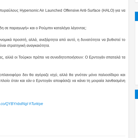
πυραύλους Hypersonic Air Launched Offensive Anti-Surface (HALO) για να
η σε παραγωγή« και ο Ρούμπιν καταλήγει λέγοντας:
νομικά προσιτή, αλλά, ανεξάρτητα από αυτό, η δυνατότητα να βυθιστεί το
ίναι στρατηγική αναγκαιότητα.
ες, αλλά οι Τούρκοι πρέπει να συνειδητοποιήσουν: Ο Ερντογάν σπαταλά τα
οπλανοφόρο δεν θα αγόραζε ισχύ, αλλά θα γινόταν μόνο παλιοσίδερο και
πλοίο όταν και εάν ο Ερντογάν αποφάσιζε να κάνει τη μοιραία λανθασμένη
//t.co/QYBYnbdNgI
#Turkiye