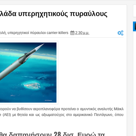
λλάδα υπερηχητικούς πυραύλους
ειλή
,
υπερηχητικοί πύραυλοι carrier-killers
2:30 μ.μ.
ορούν να βυθίσουν αεροπλανοφόρα προτείνει ο αμυντικός αναλυτής Μάικλ
e (AEI) με θητεία και ως αξιωματούχος στο αμερικανικό Πεντάγωνο, όπου
 θα δαπανήσουν 28 δισ. Ευρώ τα