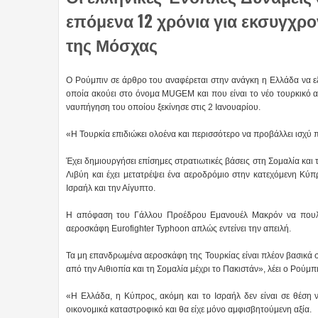
επόμενα 12 χρόνια για εκσυγχρ
της Μόσχας
Ο Ρούμπιν σε άρθρο του αναφέρεται στην ανάγκη η Ελλάδα να εξο
οποία ακούει στο όνομα MUGEM και που είναι το νέο τουρκικό 
ναυπήγηση του οποίου ξεκίνησε στις 2 Ιανουαρίου.
«Η Τουρκία επιδιώκει ολοένα και περισσότερο να προβάλλει ισχύ π
Έχει δημιουργήσει επίσημες στρατιωτικές βάσεις στη Σομαλία και
Λιβύη και έχει μετατρέψει ένα αεροδρόμιο στην κατεχόμενη Κύ
Ισραήλ και την Αίγυπτο.
Η απόφαση του Γάλλου Προέδρου Εμανουέλ Μακρόν να πουλή
αεροσκάφη Eurofighter Typhoon απλώς εντείνει την απειλή.
Τα μη επανδρωμένα αεροσκάφη της Τουρκίας είναι πλέον βασικά σ
από την Αιθιοπία και τη Σομαλία μέχρι το Πακιστάν», λέει ο Ρούμπιν
«Η Ελλάδα, η Κύπρος, ακόμη και το Ισραήλ δεν είναι σε θέση 
οικονομικά καταστροφικό και θα είχε μόνο αμφισβητούμενη αξία.