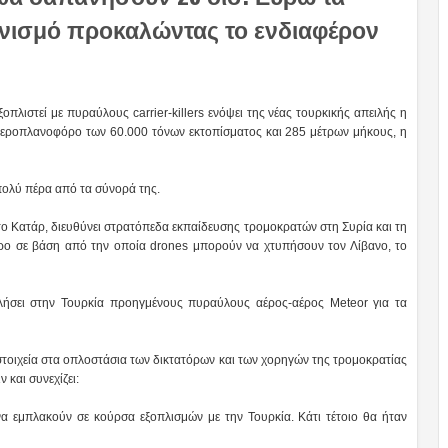
ονισμό προκαλώντας το ενδιαφέρον
πλιστεί με πυραύλους carrier-killers ενόψει της νέας τουρκικής απειλής η
αεροπλανοφόρο των 60.000 τόνων εκτοπίσματος και 285 μέτρων μήκους, η
ολύ πέρα ​​από τα σύνορά της.
 το Κατάρ, διευθύνει στρατόπεδα εκπαίδευσης τρομοκρατών στη Συρία και τη
προ σε βάση από την οποία drones μπορούν να χτυπήσουν τον Λίβανο, το
σει στην Τουρκία προηγμένους πυραύλους αέρος-αέρος Meteor για τα
τοιχεία στα οπλοστάσια των δικτατόρων και των χορηγών της τρομοκρατίας
 και συνεχίζει:
να εμπλακούν σε κούρσα εξοπλισμών με την Τουρκία. Κάτι τέτοιο θα ήταν