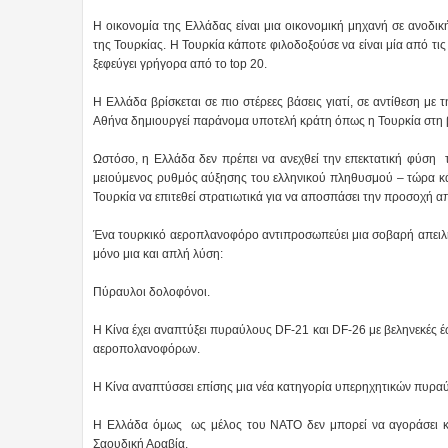
Η οικονομία της Ελλάδας είναι μια οικονομική μηχανή σε ανοδικ
της Τουρκίας. Η Τουρκία κάποτε φιλοδοξούσε να είναι μία από τι
ξεφεύγει γρήγορα από το top 20.
Η Ελλάδα βρίσκεται σε πιο στέρεες βάσεις γιατί, σε αντίθεση με
Αθήνα δημιουργεί παράνομα υποτελή κράτη όπως η Τουρκία στη 
Ωστόσο, η Ελλάδα δεν πρέπει να ανεχθεί την επεκτατική φύση τ
μειούμενος ρυθμός αύξησης του ελληνικού πληθυσμού – τώρα κά
Τουρκία να επιτεθεί στρατιωτικά για να αποσπάσει την προσοχή 
Ένα τουρκικό αεροπλανοφόρο αντιπροσωπεύει μια σοβαρή απειλή 
μόνο μια και απλή λύση:
Πύραυλοι δολοφόνοι.
Η Κίνα έχει αναπτύξει πυραύλους DF-21 και DF-26 με βεληνεκές έω
αεροπολανοφόρων.
Η Κίνα αναπτύσσει επίσης μια νέα κατηγορία υπερηχητικών πυρ
Η Ελλάδα όμως ως μέλος του ΝΑΤΟ δεν μπορεί να αγοράσει κι
Σαουδική Αραβία.