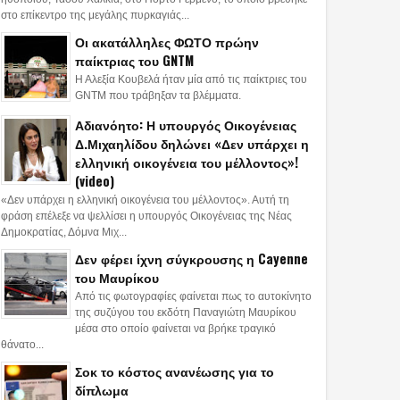
στο επίκεντρο της μεγάλης πυρκαγιάς...
Οι ακατάλληλες ΦΩΤΟ πρώην
παίκτριας του GNTM
Η Αλεξία Κουβελά ήταν μία από τις παίκτριες του
GNTM που τράβηξαν τα βλέμματα.
Αδιανόητο: Η υπουργός Οικογένειας
Δ.Μιχαηλίδου δηλώνει «Δεν υπάρχει η
ελληνική οικογένεια του μέλλοντος»!
(video)
«Δεν υπάρχει η ελληνική οικογένεια του μέλλοντος». Αυτή τη
φράση επέλεξε να ψελλίσει η υπουργός Οικογένειας της Νέας
Δημοκρατίας, Δόμνα Μιχ...
Δεν φέρει ίχνη σύγκρουσης η Cayenne
του Μαυρίκου
Από τις φωτογραφίες φαίνεται πως το αυτοκίνητο
της συζύγου του εκδότη Παναγιώτη Μαυρίκου
μέσα στο οποίο φαίνεται να βρήκε τραγικό
θάνατο...
Σοκ το κόστος ανανέωσης για το
δίπλωμα