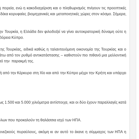
ή πορεία, ενώ η κακοδιαχείριση και ο πληθωρισμός πνίγουν τις προοπτικές
ς δέκα κορυφαίες βιομηχανικές και μεταποιητικές χώρες στον κόσμο. Σήμερα,
 την Τουρκία, η Ελλάδα δεν φιλοδοξεί να γίνει αυτοκρατορική δύναμη ούτε η
βόρεια Κύπρο.
ης Τουρκίας, ειδικά καθώς η ταλαντευόμενη οικονομία της Τουρκίας και ο
τω από τον ρυθμό αντικατάστασης – καθιστούν πιο πιθανό μια μελλοντική
από την παρακμή της.
από την Κέρκυρα στη Χίο και από την Κύπρο μέχρι την Κρήτη και υπάρχει
ς 1.500 και 5.000 χιλιόμετρα αντίστοιχα, και οι δύο έχουν παραλλαγές κατά
αύλων που προκαλούν τη θαλάσσια ισχύ των ΗΠΑ.
νεζικούς πυραύλους, ακόμη κι αν αυτό το έκανε η σύμμαχος των ΗΠΑ η