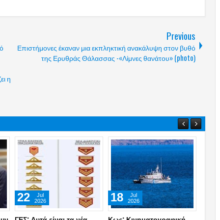
Previous
κό
Επιστήμονες έκαναν μια εκπληκτική ανακάλυψη στον βυθό
της Ερυθράς Θάλασσας -«Λίμνες θανάτου» (photo)
ει η
01
22
01
Jun
May
2026
2026
ς
Τα πέντε νέα οπλικά
Η Ελλάδα είναι κοντά
Επιχε