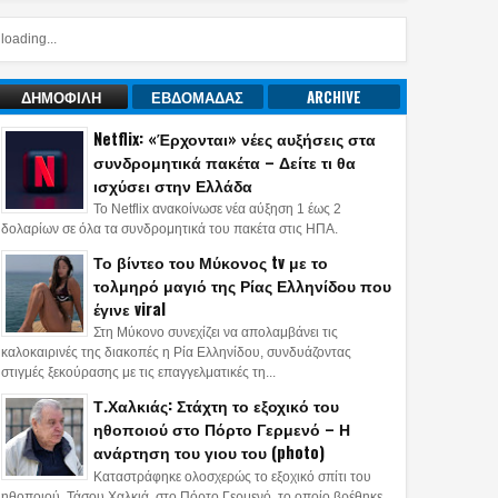
loading...
ΔΗΜΟΦΙΛΗ
ΕΒΔΟΜΑΔΑΣ
ARCHIVE
Netflix: «Έρχονται» νέες αυξήσεις στα
συνδρομητικά πακέτα – Δείτε τι θα
ισχύσει στην Ελλάδα
Το Netflix ανακοίνωσε νέα αύξηση 1 έως 2
δολαρίων σε όλα τα συνδρομητικά του πακέτα στις ΗΠΑ.
Το βίντεο του Μύκονος tv με το
τολμηρό μαγιό της Ρίας Ελληνίδου που
έγινε viral
Στη Μύκονο συνεχίζει να απολαμβάνει τις
καλοκαιρινές της διακοπές η Ρία Ελληνίδου, συνδυάζοντας
στιγμές ξεκούρασης με τις επαγγελματικές τη...
Τ.Χαλκιάς: Στάχτη το εξοχικό του
ηθοποιού στο Πόρτο Γερμενό – Η
ανάρτηση του γιου του (photo)
Καταστράφηκε ολοσχερώς το εξοχικό σπίτι του
ηθοποιού, Τάσου Χαλκιά, στο Πόρτο Γερμενό, το οποίο βρέθηκε