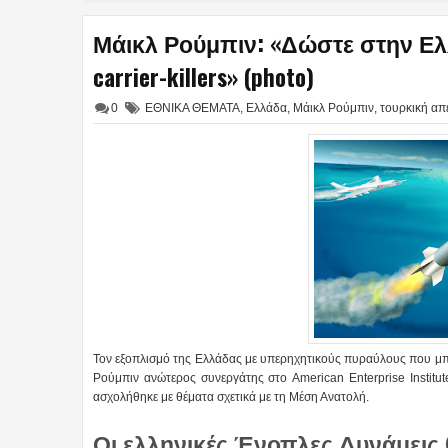
Μάικλ Ρούμπιν: «Δώστε στην Ε
carrier-killers» (photo)
0
ΕΘΝΙΚΑ ΘΕΜΑΤΑ
,
Ελλάδα
,
Μάικλ Ρούμπιν
,
τουρκική απ
Τον εξοπλισμό της Ελλάδας με υπερηχητικούς πυραύλους που μπ
Ρούμπιν ανώτερος συνεργάτης στο American Enterprise Institut
ασχολήθηκε με θέματα σχετικά με τη Μέση Ανατολή.
Οι ελληνικές Ένοπλες Δυνάμεις