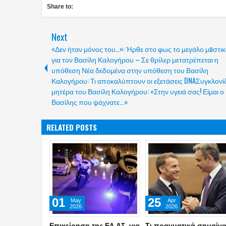
Share to:
Next
«Δεν ήταν μόνος του…»: Ήρθε στο φως το μεγάλο μuστι
για τον Βασίλη Καλογήρου – Σε θρίλερ μετατρέπεται η
υπόθεση Νέα δεδομένα στην υπόθεση του Βασίλη
Καλογήρου: Τι αποκαλύπτουν οι εξετάσεις DNAΣυγκλονίζ
μητέρα του Βασίλη Καλογήρου: «Στην υγειά σας! Είμαι ο
Βασίλης που ψάχνατε...»
RELATED POSTS
06
03
Jun
Jun
2026
2026
Σοκαρισμένοι οι Τούρκοι:
Το απόρρητο δόγμα τη