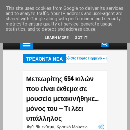
This site uses cookies from Google to deliver its services
and to analyze traffic. Your IP address and user-agent are
shared with Google along with performance and security
metrics to ensure quality of service, generate usage
statistics, and to detect and address abuse.
LEARN MORE
GOT IT
ΤΡΕΧΟΝΤΑ ΝΕΑ
Τ.Χαλκιάς: Στάχτη το εξοχικό του ηθοποιού στο Πόρτο Γερμενό – Η ανάρτηση του 
Έρχεται η «επαγγελματική ασφάλιση»! – Η κυβέρνηση μετακυλά την ευθύνη στου
«Οι βάρβαροι πέρασαν»: Οι Έλληνες έκαναν ό,τι μπορούσαν με τα Patriot αλλά 
Μετεωρίτης 654 κιλών
που είναι έκθεμα σε
μουσείο μετακινήθηκε…
μόνος του – Τι λέει
υπάλληλος
0
έκθεμα
,
Κρατικό Μουσείο