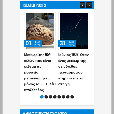
RELATED POSTS
01
31
19
Oct
Mar
Feb
2024
2024
2024
Μετεωρίτης 654
Ιούνιος 1908: Όταν
Μετεωρίτης
κιλών που είναι
ένας μετεωρίτης
εμφανίστηκ
έκθεμα σε
σε μέγεθος
πάνω από τ
μουσείο
πενταόροφου
Αθήνα (video
μετακινήθηκε…
κτηρίου έπεσε
μόνος του – Τι λέει
στη γη
υπάλληλος
ΔΗΜΟΣΊΕΥΣΗ ΣΧΟΛΊΟΥ