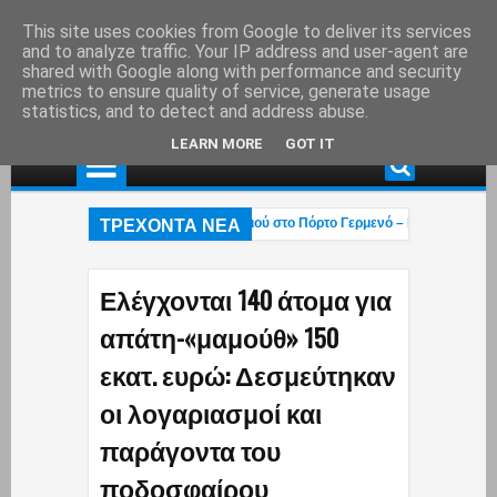
This site uses cookies from Google to deliver its services
and to analyze traffic. Your IP address and user-agent are
shared with Google along with performance and security
metrics to ensure quality of service, generate usage
statistics, and to detect and address abuse.
LEARN MORE
GOT IT
ΤΡΕΧΟΝΤΑ ΝΕΑ
Τ.Χαλκιάς: Στάχτη το εξοχικό του ηθοποιού στο Πόρτο Γερμενό – Η ανάρτηση του
Έρχεται η «επαγγελματική ασφάλιση»! – Η κυβέρνηση μετακυλά την ευθύνη στο
«Οι βάρβαροι πέρασαν»: Οι Έλληνες έκαναν ό,τι μπορούσαν με τα Patriot αλλά
Ελέγχονται 140 άτομα για
απάτη-«μαμούθ» 150
εκατ. ευρώ: Δεσμεύτηκαν
οι λογαριασμοί και
παράγοντα του
ποδοσφαίρου