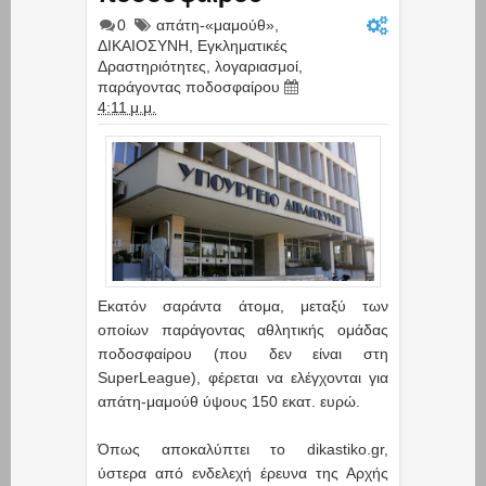
0
απάτη-«μαμούθ»
,
ΔΙΚΑΙΟΣΥΝΗ
,
Εγκληματικές
Δραστηριότητες
,
λογαριασμοί
,
παράγοντας ποδοσφαίρου
4:11 μ.μ.
Εκατόν σαράντα άτομα, μεταξύ των
οποίων παράγοντας αθλητικής ομάδας
ποδοσφαίρου (που δεν είναι στη
SuperLeague), φέρεται να ελέγχονται για
απάτη-μαμούθ ύψους 150 εκατ. ευρώ.
Όπως αποκαλύπτει το dikastiko.gr,
ύστερα από ενδελεχή έρευνα της Αρχής