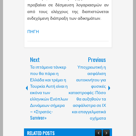
προβαίνει σε δέσμευση λογαριασμών αν
από τους ελέγχους της διαπιστώνεται
ενδεχόμενη διάπραξη των αδικημάτων.
ΠΗΓΗ
Next
Previous
Τα ιπτάμενα τάνκερ
Υποχρεωτική η
που θα πάρει η
ασφάλιση
Ελλάδα και τρέμει η
αυτοκινήτου για
Τουρκία Αυτή είναι η
φυσικές
εικόνα των
καταστροφές: Πόσο
ελληνικών Ενόπλων
θα αυξηθούν τα
Δυνάμεων σήμερα
ασφάλιστρα σε ΙΧ
– «Στρατός-
και επαγγελματικά
Survivor»
οχήματα
RELATED POSTS