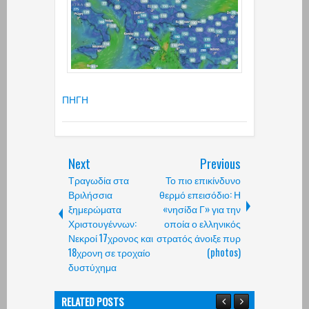
ΠΗΓΗ
Next
Previous
Τραγωδία στα
Το πιο επικίνδυνο
Βριλήσσια
θερμό επεισόδιο: Η
ξημερώματα
«νησίδα Γ» για την
Χριστουγέννων:
οποία ο ελληνικός
Νεκροί 17χρονος και
στρατός άνοιξε πυρ
18χρονη σε τροχαίο
(photos)
δυστύχημα
RELATED POSTS