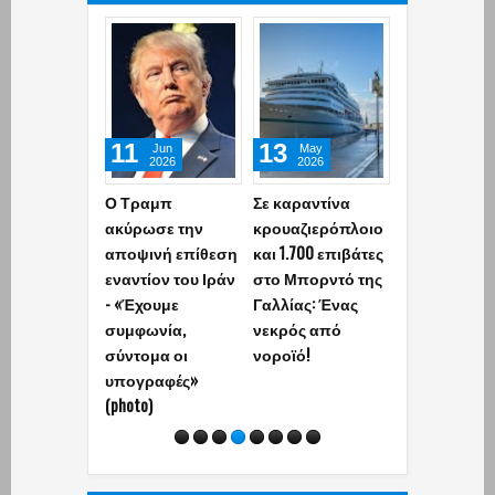
11
13
06
Jun
May
May
2026
2026
2026
Ο Τραμπ
Σε καραντίνα
Η Τουρκία
ακύρωσε την
κρουαζιερόπλοιο
αποκάλυψε 
αποψινή επίθεση
και 1.700 επιβάτες
κατασκευή τ
εναντίον του Ιράν
στο Μπορντό της
διηπειρωτικ
- «Έχουμε
Γαλλίας: Ένας
πυραύλου
συμφωνία,
νεκρός από
Yildirimhan α
σύντομα οι
νοροϊό!
δράσης 6.000
υπογραφές»
(video)
(photo)