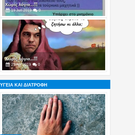
Χωρίς λόγια...!!!
19
Jun
2019
0
Χωρίς λόγια...!!!
25
Apr
2019
0
ΥΓΕΙΑ ΚΑΙ ΔΙΑΤΡΟΦΗ
Χωρίς λόγια...!!!
21
Mar
2019
0