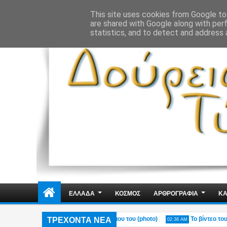
ΔΗΜΟΣΙΑ ΤΑΞΗ
ΕΓΚΛΗΜΑΤΙΚΟΤΗΤΑ
ΦΑΚΕΛΩΜΑΤΑ
ΑΠΟΨΕ
This site uses cookies from Google to 
are shared with Google along with per
statistics, and to detect and address 
ΕΛΛΑΔΑ
ΚΟΣΜΟΣ
ΑΡΘΡΟΓΡΑΦΙΑ
ΚΑ
ΤΡΕΧΟΝΤΑ ΝΕΑ
ο Πόρτο Γερμενό – Η ανάρτηση του γιου του (photo)
Το βίντεο του Μύκ
02:38 AM