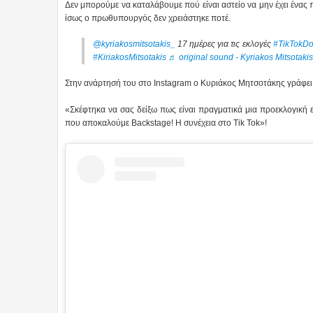
Δεν μπορούμε να καταλάβουμε πού είναι αστείο να μην έχει ένας 
ίσως ο πρωθυπουργός δεν χρειάστηκε ποτέ.
@kyriakosmitsotakis_
17 ημέρες για τις εκλογές
#TikTokD
#KiriakosMitsotakis
♬ original sound - Kyriakos Mitsotakis
Στην ανάρτησή του στο Instagram ο Κυριάκος Μητσοτάκης γράφει γ
«Σκέφτηκα να σας δείξω πως είναι πραγματικά μια προεκλογική ε
που αποκαλούμε Backstage! H συνέχεια στο Tik Tok»!