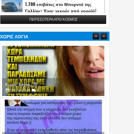
1.700 επιβάτες στο Μπορντό της
Γαλλίας: Ένας νεκρός από νοροϊό!
13
May
2026
0
ΠΕΡΙΣΣΟΤΕΡΑ ΑΠΟ ΚΟΣΜΟΣ
Η Τουρκία αποκάλυψε την κατασκευή
του διηπειρωτικού πυραύλου
Yildirimhan ακτίνας δράσης 6.000 χλμ.!
ΧΩΡΙΣ ΛΟΓΙΑ
(video)
06
May
2026
0
Πυρά στο δείπνο ανταποκριτών του
Λευκού Οίκου - Απομακρύνθηκε ο
Τραμπ
26
Apr
2026
0
Χωρίς λόγια...!!!
16
Jul
2019
0