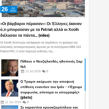
…
26
Jul
2026
«Οι βάρβαροι πέρασαν»: Οι Έλληνες έκαναν
ό,τι μπορούσαν με τα Patriot αλλά οι Χούθι
διέλυσαν τα πάντα… (video)
Οι Χούθι δυστυχώς κατάφεραν να περάσουν το φράγμα της
ελληνικής αντιαεροπορικής άμυνας με τα συστήματα MIM-104
Patriot PAC-2 στην περιοχή ευθύνης της...
Πέθανε ο Νεοζηλανδός ηθοποιός Σαμ
Νιλ
13
Jul
2026
0
Ο Τραμπ ακύρωσε την αποψινή
επίθεση εναντίον του Ιράν - «Έχουμε
συμφωνία, σύντομα οι υπογραφές»
(photo)
11
Jun
2026
0
Σε καραντίνα κρουαζιερόπλοιο και