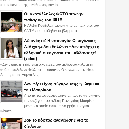
στο επίκεντρο της μεγάλης πυρκαγιάς...
Οι ακατάλληλες ΦΩΤΟ πρώην
παίκτριας του GNTM
Η Αλεξία Κουβελά ήταν μία από τις παίκτριες του
GNTM που τράβηξαν τα βλέμματα.
Αδιανόητο: Η υπουργός Οικογένειας
Δ.Μιχαηλίδου δηλώνει «Δεν υπάρχει η
ελληνική οικογένεια του μέλλοντος»!
(video)
«Δεν υπάρχει η ελληνική οικογένεια του μέλλοντος». Αυτή τη
φράση επέλεξε να ψελλίσει η υπουργός Οικογένειας της Νέας
Δημοκρατίας, Δόμνα Μιχ...
Δεν φέρει ίχνη σύγκρουσης η Cayenne
του Μαυρίκου
Από τις φωτογραφίες φαίνεται πως το αυτοκίνητο
της συζύγου του εκδότη Παναγιώτη Μαυρίκου
μέσα στο οποίο φαίνεται να βρήκε τραγικό
θάνατο...
Σοκ το κόστος ανανέωσης για το
δίπλωμα