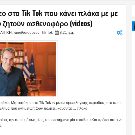
ο στο Tik Tok που κάνει πλάκα με με
ζητούν ασθενοφόρο (videos)
ΛΙΤΙΚΗ
,
πρωθυπουργός
,
Tik Tok
8:21 π.μ.
άκος Μητσοτάκης στο Tik Tok εν μέσω προεκλογικής περιόδου, στο οποίο
όβλημα που αντιμετωπίζουν πολίτες, κάνοντας… πλάκα.
ίου, την οποία, όπως είπε, του επεσήμανε μία κοπέλα. «Και πρέπει αυτό να
ο.