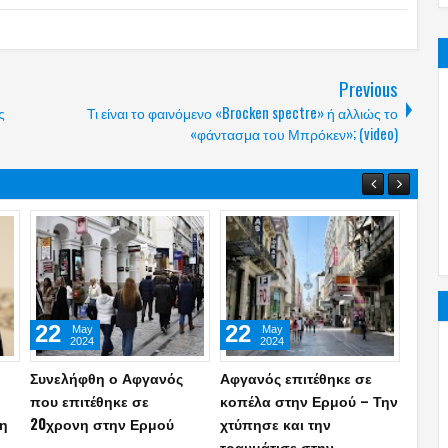
Previous
ς
Τι είναι το φαινόμενο «Brocken spectre» ή αλλιώς το
«φάντασμα του Μπρόκεν»; (video)
12
17
07
Oct
Sep
2025
2025
Πέταξε το «μπαλάκι» στο
Αντί να επιστρέψουν ο
ΔΕΘ 2
θός
Ν.Δένδια ο Κ.Μητσοτάκης
13ος και ο 14ος μισθός
αναλυ
για το Μνημείο του
πήγε στη ΝΔ αυτός που
εξήγγ
δόν
Αγνώστου Στρατιώτη μετά
τους «έκοψε»: Ο Ανδρέας
– Πο