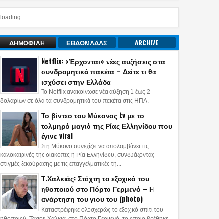
loading...
ΔΗΜΟΦΙΛΗ
ΕΒΔΟΜΑΔΑΣ
ARCHIVE
Netflix: «Έρχονται» νέες αυξήσεις στα
συνδρομητικά πακέτα – Δείτε τι θα
ισχύσει στην Ελλάδα
Το Netflix ανακοίνωσε νέα αύξηση 1 έως 2
δολαρίων σε όλα τα συνδρομητικά του πακέτα στις ΗΠΑ.
Το βίντεο του Μύκονος tv με το
τολμηρό μαγιό της Ρίας Ελληνίδου που
έγινε viral
Στη Μύκονο συνεχίζει να απολαμβάνει τις
καλοκαιρινές της διακοπές η Ρία Ελληνίδου, συνδυάζοντας
στιγμές ξεκούρασης με τις επαγγελματικές τη...
Τ.Χαλκιάς: Στάχτη το εξοχικό του
ηθοποιού στο Πόρτο Γερμενό – Η
ανάρτηση του γιου του (photo)
Καταστράφηκε ολοσχερώς το εξοχικό σπίτι του
ηθοποιού, Τάσου Χαλκιά, στο Πόρτο Γερμενό, το οποίο βρέθηκε