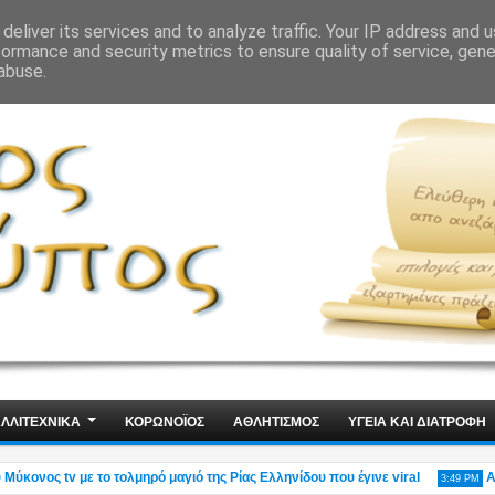
ΙΣ
ΤΕΧΝΟΛΟΓΙΑ
ΧΩΡΙΣ ΛΟΓΙΑ
deliver its services and to analyze traffic. Your IP address and 
formance and security metrics to ensure quality of service, gen
abuse.
ΛΛΙΤΕΧΝΙΚΑ
ΚΟΡΩΝΟΪΟΣ
ΑΘΛΗΤΙΣΜΟΣ
ΥΓΕΙΑ ΚΑΙ ΔΙΑΤΡΟΦΗ
ονος tv με το τολμηρό μαγιό της Ρίας Ελληνίδου που έγινε viral
Αδιανό
3:49 PM