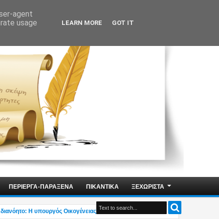
user-agent
erate usage
LEARN MORE
GOT IT
ΠΕΡΙΕΡΓΑ-ΠΑΡΑΞΕΝΑ
ΠΙΚΑΝΤΙΚΑ
ΞΕΧΩΡΙΣΤΑ
ητο: Η υπουργός Οικογένειας Δ.Μιχαηλίδου δηλώνει «Δεν υπάρχει η ελληνική ο