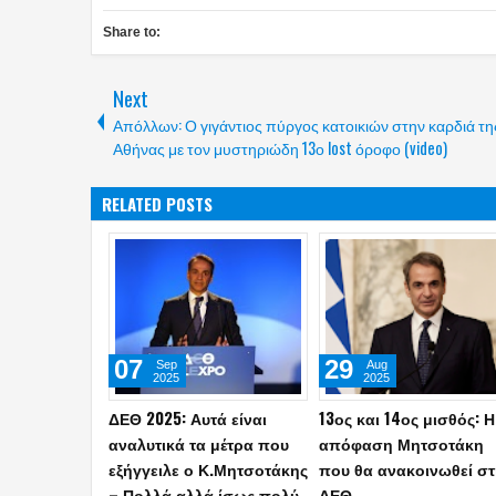
Share to:
Next
Απόλλων: Ο γιγάντιος πύργος κατοικιών στην καρδιά τη
Αθήνας με τον μυστηριώδη 13ο lost όροφο (video)
RELATED POSTS
10
26
Apr
Mar
2026
2026
Ούτε τώρα, ούτε το 2027:
Μητσοτάκης: Στα 920
Οριστική η απόφαση του
ευρώ ο κατώτατος μισ
Κυριάκου Μητσοτάκη για
- Μηνιαία αύξηση 40
την ημερομηνία των
ευρώ από πέρυσι, σχε