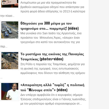
Αντιμέτωποι με μια νέα πραγματικότητα θα
βρεθούν εκατομμύρια οδηγοί που απέκτησαν για
πρώτη φορά άδεια οδήγησης το 2013 ή καλύτερα
την πλασ...
Oδηγούσε για 300 μέτρα με τον
τροχονόμο στο... παρμπρίζ! (video)
Μια γυναίκα στο San Isidro της Αργεντινής, ένα
προάστιο του Μπουένος Άιρες, «έσυρε» έναν
τροχονόμο στο καπό του αυτοκινήτου της για
περ...
Το μυστήριο της εικόνας της Παναγίας
Τσαμπίκας (photos+video)
Στη Ρόδο η παραλία της Τσαμπίκας, φημίζεται για
τη φυσική της ομορφιά, τους εντυπωσιακούς
αμμόλοφους που δίνουν την αίσθηση της ερήμου
...
«Απαραίτητη αλλά “τυφλή” η πολιτική
τού “Mένουμε σπίτι”» (video)
Δεν υπάρχει αμφιβολία ότι ο κορυφαίος σήμερα
Έλληνας επιδημιολόγος είναι ο Γιάννης Ιωαννίδης,
με τον μεγαλύτερο αριθμό ετεροαναφορών στ...