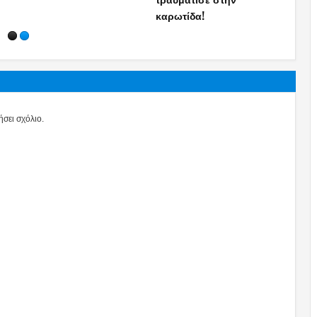
την απεργία του Π.Ρούτσι
Λοβέρδος «γαλάζιος»
αργά
σει σχόλιο.