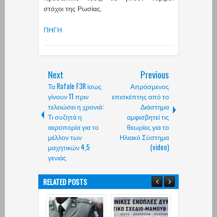
στόχοι της Ρωσίας.
ΠΗΓΗ
Next
Previous
Τα Rafale F3R ίσως
Απρόσμενος
γίνουν 11 πριν
επισκέπτης από το
τελειώσει η χρονιά:
Διάστημα
Τι συζητά η
αμφισβητεί τις
αεροπορία για το
θεωρίες για το
μέλλον των
Ηλιακό Σύστημα
μαχητικών 4,5
(video)
γενιάς
RELATED POSTS