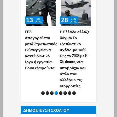
13
28
20
Jul
Jun
Jun
2026
2026
2026
ΓΕΣ:
Η Ελλάδα αλλάζει
Στρατιωτικό
Απαγορεύεται
δόγμα: Το
όρκος στο
ρητά Στρατιωτικός
εξοπλιστικό
Δωδεκάθεο:
εν’ ενεργεία να
σχέδιο-μαμούθ
ειδωλολατρ
ασκεί ιδιωτικό
έως το 2038 με F-
βάφτηκε «χα
έργο ή εργασία–
35, drones, νέα
και ζητά… θε
Ποιοι εξαιρούνται
υποβρύχια και
αναγνώριση
όπλα που
αλλάζουν τις
ισορροπίες
ΔΗΜΟΣΊΕΥΣΗ ΣΧΟΛΊΟΥ