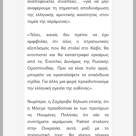
αναπόφευκτες συνέπειες... «για να μην
αναφέρουμε τη σημαντική αποδυνάμωση
της ελληνικής αμυντικής ικανότητας στον
τομέα της αεράμυνας».
«Τέλος, κανείς δεν πρέπει να έχει
αμφιβολίες ότι όλος ο στρατιωτικός
εξοπλισμός που θα σταλεί στο Κίεβο, θα
εντοπιστεί και θα καταστραφεί εγκαίρως
από τις Ένοπλες Δυνάμεις της Ρωσικής
Ομοσπονδίας. Πριν να είναι πολύ αργά,
μπορείτε να εγκαταλείψετε τα επικίνδυνα
σχέδια. Για άλλη μια φορά προειδοποιούμε
την ελληνική ηγεσία της ευθύνης».
Νωρίτερα, η Ζαχάροβα δήλωσε επίσης ότι
η Μόσχα προειδοποιεί εκ των προτέρων
τις Ηνωμένες Πολιτείες ότι εάν τα
συστήματα αεράμυνας Patriot σταλούν
στην Ουκρανία, αυτά, μαζί με το
προσωπικό τους, θα γίνουν νόμιμοι