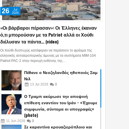
26
Jul
2026
«Οι βάρβαροι πέρασαν»: Οι Έλληνες έκαναν
ό,τι μπορούσαν με τα Patriot αλλά οι Χούθι
διέλυσαν τα πάντα… (video)
Οι Χούθι δυστυχώς κατάφεραν να περάσουν το φράγμα της
ελληνικής αντιαεροπορικής άμυνας με τα συστήματα MIM-104
Patriot PAC-2 στην περιοχή ευθύνης της...
Πέθανε ο Νεοζηλανδός ηθοποιός Σαμ
Νιλ
13
Jul
2026
0
Ο Τραμπ ακύρωσε την αποψινή
επίθεση εναντίον του Ιράν - «Έχουμε
συμφωνία, σύντομα οι υπογραφές»
(photo)
11
Jun
2026
0
Σε καραντίνα κρουαζιερόπλοιο και