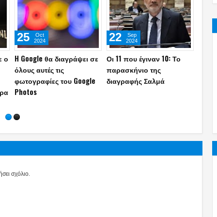
20
20
27
Apr
Dec
2023
2022
«Mακελειό νo 2»: Για
Le Soir: Η Καϊλή
Το γν
«τρίγωνο»
ομολόγησε ότι ζήτησε
μπορε
ω
Ν.Ανδρουλάκη-
από τον πατέρα της να
και ν
Ε.Χρονοπούλου-Ε.Καϊλή
κρύψει τη βαλίτσα με
προσ
μιλάει νέο δημοσίευμα –
750.000 ευρώ -Νέες
δεδομ
Τι έχουν στα χέρια τους οι
αποκαλύψεις
μυστικές υπηρεσίες;
(photo)
σει σχόλιο.