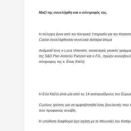
Μαζί της συνελήφθη και ο σύντροφός της.
Η σύληψη έγινε από την Κεντρική Υπηρεσία για την Καταστ
Claise συνελήφθησαν συνολικά τέσσερα άτομα
Ανάμεσά τους ο Luca Visentini, νεοεκλεγείς γενικός γρα
της S&D Pier-Antonio Panzeri και ο F.G., πρώην κοινοβου
σύντροφος της κ. Εύας Καϊλή.
Η Εύα Καϊλή είναι μία από τις 14 αντιπροέδρους του Ευρ
Ο μόνος τρόπος για να αμφισβητηθεί ένας βουλευτής που π
που προφανώς συνέβη.
Η υπόθεση διαφθορά έχει σχέση με το Μουντιάλ του Κατάρ