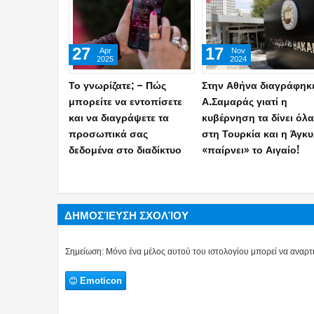
26
10
Mar
Jan
2024
2024
Διαγράφεται από τη ΝΔ ο
Α.Γεωργιάδης:
Μ.Ταμήλος μετά τις
«Αποσύρονται τα
εμετικές δηλώσεις του για
πρόστιμα σε όσους άν
τη σφαγή στα Τέμπη που
των 60 ετών δεν
ισοπέδωνε τους απλούς
εμβολιάστηκαν για τον
θανάτους με το έγκλημα
Covid»
(ΗΧΗΤΙΚΟ)
ΔΗΜΟΣΊΕΥΣΗ ΣΧΟΛΊΟΥ
Σημείωση: Μόνο ένα μέλος αυτού του ιστολογίου μπορεί να αναρτή