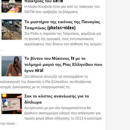
παίκτριας του GNTM
Η Αλεξία Κουβελά ήταν μία από τις παίκτριες του
GNTM που τράβηξαν τα βλέμματα.
Το μυστήριο της εικόνας της Παναγίας
Τσαμπίκας (photos+video)
Στη Ρόδο η παραλία της Τσαμπίκας, φημίζεται για
τη φυσική της ομορφιά, τους εντυπωσιακούς
αμμόλοφους που δίνουν την αίσθηση της ερήμου
...
Το βίντεο του Μύκονος tv με το
τολμηρό μαγιό της Ρίας Ελληνίδου που
έγινε viral
Στη Μύκονο συνεχίζει να απολαμβάνει τις
καλοκαιρινές της διακοπές η Ρία Ελληνίδου, συνδυάζοντας
στιγμές ξεκούρασης με τις επαγγελματικές τη...
Σοκ το κόστος ανανέωσης για το
δίπλωμα
Αντιμέτωποι με μια νέα πραγματικότητα θα
βρεθούν εκατομμύρια οδηγοί που απέκτησαν για
πρώτη φορά άδεια οδήγησης το 2013 ή καλύτερα
την πλασ...