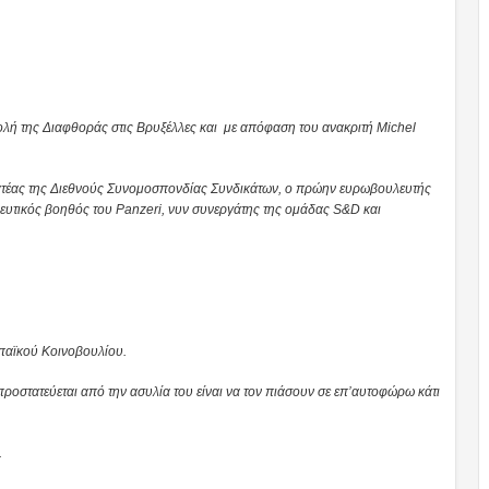
ολή της Διαφθοράς στις Βρυξέλλες και με απόφαση του ανακριτή Michel
μματέας της Διεθνούς Συνομοσπονδίας Συνδικάτων, ο πρώην ευρωβουλευτής
λευτικός βοηθός του Panzeri, νυν συνεργάτης της ομάδας S&D και
ωπαϊκού Κοινοβουλίου.
ροστατεύεται από την ασυλία του είναι να τον πιάσουν σε επ’αυτοφώρω κάτι
.