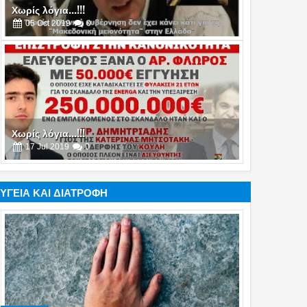
Χωρίς λόγια...!!!
05
Oct
2019
0
Χωρίς λόγια...!!!
17
Jul
2019
0
ΥΓΕΙΑ ΚΑΙ ΔΙΑΤΡΟΦΗ
Χωρίς λόγια...!!!
16
Jul
2019
0