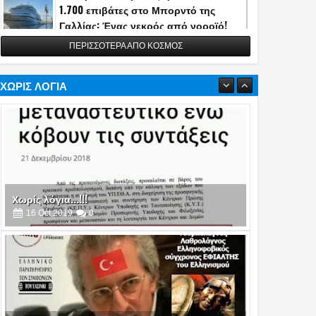
1.700 επιβάτες στο Μπορντό της
Γαλλίας: Ένας νεκρός από νοροϊό!
13
May
2026
0
ΠΕΡΙΣΣΟΤΕΡΑ ΑΠΟ ΚΟΣΜΟΣ
Η Τουρκία αποκάλυψε την κατασκευή
του διηπειρωτικού πυραύλου
Yildirimhan ακτίνας δράσης 6.000 χλμ.!
ΧΩΡΙΣ ΛΟΓΙΑ
(video)
06
May
2026
0
Πυρά στο δείπνο ανταποκριτών του
Λευκού Οίκου - Απομακρύνθηκε ο
Τραμπ
26
Apr
2026
0
Χωρίς λόγια...!!!
16
Oct
2019
0