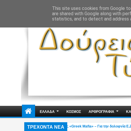
ΔΗΜΟΣΙΑ ΤΑΞΗ
ΕΓΚΛΗΜΑΤΙΚΟΤΗΤΑ
ΦΑΚΕΛΩΜΑΤΑ
ΑΠΟΨΕ
This site uses cookies from Google to 
are shared with Google along with per
statistics, and to detect and address 
ΕΛΛΑΔΑ
ΚΟΣΜΟΣ
ΑΡΘΡΟΓΡΑΦΙΑ
ΚΑ
ΤΡΕΧΟΝΤΑ ΝΕΑ
ελήφθη στη Γερμανία εκτελεστής της «Greek Mafia» – Για την δολοφνία Ε.Ζαμ