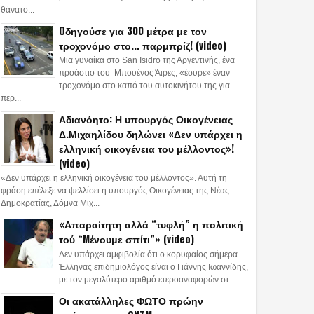
θάνατο...
Oδηγούσε για 300 μέτρα με τον
τροχονόμο στο... παρμπρίζ! (video)
Μια γυναίκα στο San Isidro της Αργεντινής, ένα
προάστιο του Μπουένος Άιρες, «έσυρε» έναν
τροχονόμο στο καπό του αυτοκινήτου της για
περ...
Αδιανόητο: Η υπουργός Οικογένειας
Δ.Μιχαηλίδου δηλώνει «Δεν υπάρχει η
ελληνική οικογένεια του μέλλοντος»!
(video)
«Δεν υπάρχει η ελληνική οικογένεια του μέλλοντος». Αυτή τη
φράση επέλεξε να ψελλίσει η υπουργός Οικογένειας της Νέας
Δημοκρατίας, Δόμνα Μιχ...
«Απαραίτητη αλλά “τυφλή” η πολιτική
τού “Mένουμε σπίτι”» (video)
Δεν υπάρχει αμφιβολία ότι ο κορυφαίος σήμερα
Έλληνας επιδημιολόγος είναι ο Γιάννης Ιωαννίδης,
με τον μεγαλύτερο αριθμό ετεροαναφορών στ...
Οι ακατάλληλες ΦΩΤΟ πρώην