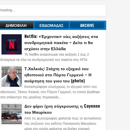
loading...
ΔΗΜΟΦΙΛΗ
ΕΒΔΟΜΑΔΑΣ
ARCHIVE
Netflix: «Έρχονται» νέες αυξήσεις στα
συνδρομητικά πακέτα – Δείτε τι θα
ισχύσει στην Ελλάδα
Το Netflix ανακοίνωσε νέα αύξηση 1 έως 2
δολαρίων σε όλα τα συνδρομητικά του πακέτα στις ΗΠΑ.
Τ.Χαλκιάς: Στάχτη το εξοχικό του
ηθοποιού στο Πόρτο Γερμενό – Η
ανάρτηση του γιου του (photo)
Καταστράφηκε ολοσχερώς το εξοχικό σπίτι του
ηθοποιού, Τάσου Χαλκιά, στο Πόρτο Γερμενό, το οποίο βρέθηκε
στο επίκεντρο της μεγάλης πυρκαγιάς...
Δεν φέρει ίχνη σύγκρουσης η Cayenne
του Μαυρίκου
Από τις φωτογραφίες φαίνεται πως το αυτοκίνητο
της συζύγου του εκδότη Παναγιώτη Μαυρίκου
μέσα στο οποίο φαίνεται να βρήκε τραγικό