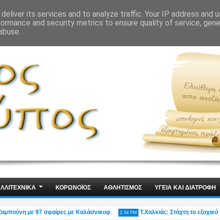
ΙΣ
ΤΕΧΝΟΛΟΓΙΑ
ΧΩΡΙΣ ΛΟΓΙΑ
deliver its services and to analyze traffic. Your IP address and 
formance and security metrics to ensure quality of service, gen
abuse.
ΛΛΙΤΕΧΝΙΚΑ
ΚΟΡΩΝΟΪΟΣ
ΑΘΛΗΤΙΣΜΟΣ
ΥΓΕΙΑ ΚΑΙ ΔΙΑΤΡΟΦΗ
πούνη με 97 σφαίρες με Καλάσνικοφ
Τ.Χαλκιάς: Στάχτη το εξοχικό του
2:34 PM