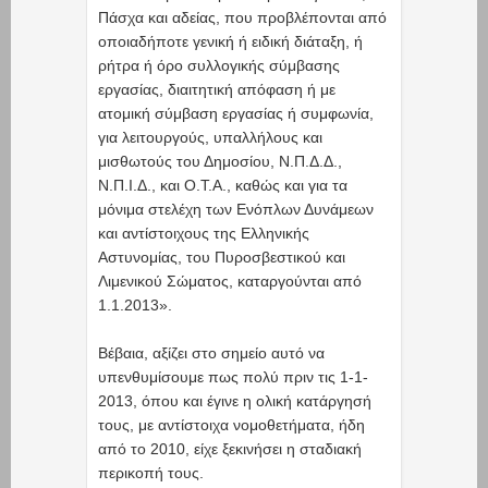
Πάσχα και αδείας, που προβλέπονται από
οποιαδήποτε γενική ή ειδική διάταξη, ή
ρήτρα ή όρο συλλογικής σύμβασης
εργασίας, διαιτητική απόφαση ή με
ατομική σύμβαση εργασίας ή συμφωνία,
για λειτουργούς, υπαλλήλους και
μισθωτούς του Δημοσίου, Ν.Π.Δ.Δ.,
Ν.Π.Ι.Δ., και Ο.Τ.Α., καθώς και για τα
μόνιμα στελέχη των Ενόπλων Δυνάμεων
και αντίστοιχους της Ελληνικής
Αστυνομίας, του Πυροσβεστικού και
Λιμενικού Σώματος, καταργούνται από
1.1.2013».
Βέβαια, αξίζει στο σημείο αυτό να
υπενθυμίσουμε πως πολύ πριν τις 1-1-
2013, όπου και έγινε η ολική κατάργησή
τους, με αντίστοιχα νομοθετήματα, ήδη
από το 2010, είχε ξεκινήσει η σταδιακή
περικοπή τους.