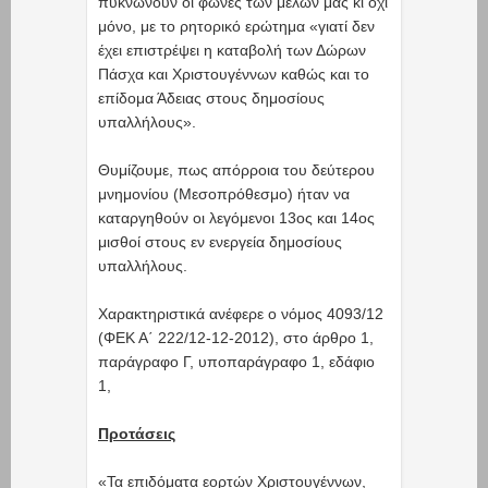
πυκνώνουν οι φωνές των μελών μας κι όχι
μόνο, με το ρητορικό ερώτημα «γιατί δεν
έχει επιστρέψει η καταβολή των Δώρων
Πάσχα και Χριστουγέννων καθώς και το
επίδομα Άδειας στους δημοσίους
υπαλλήλους».
Θυμίζουμε, πως απόρροια του δεύτερου
μνημονίου (Μεσοπρόθεσμο) ήταν να
καταργηθούν οι λεγόμενοι 13ος και 14ος
μισθοί στους εν ενεργεία δημοσίους
υπαλλήλους.
Χαρακτηριστικά ανέφερε ο νόμος 4093/12
(ΦΕΚ Α΄ 222/12-12-2012), στο άρθρο 1,
παράγραφο Γ, υποπαράγραφο 1, εδάφιο
1,
Προτάσεις
«Τα επιδόματα εορτών Χριστουγέννων,