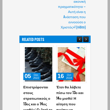
εικονική
πραγματικότητα –
Αυτή είναι η
Aνάσταση που
εννοούσε ο
Χριστός»! (video)
RELATED POSTS
05
16
29
Dec
Oct
Jul
2022
2018
2026
Επιστρέφονται
Έτσι θα λάβετε
Έρχεται η
στους
πίσω τον 13ο και
«επαγγελμα
στρατιωτικούς ο
14ο μισθό: Η
ασφάλιση»! 
13ος και ο 14ος
αίτηση που
κυβέρνηση
μισθός;-Τι ζητά το
πρέπει να
μετακυλά τη