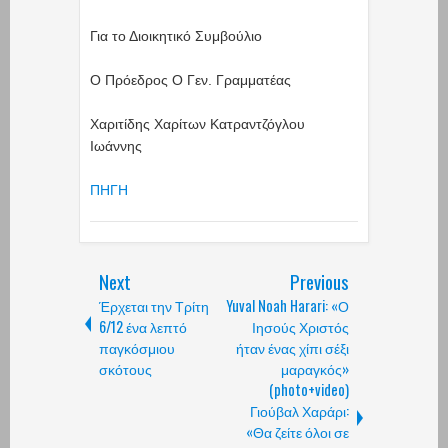
Για το Διοικητικό Συμβούλιο
Ο Πρόεδρος Ο Γεν. Γραμματέας
Χαριτίδης Χαρίτων Κατραντζόγλου
Ιωάννης
ΠΗΓΗ
Next
Previous
Έρχεται την Τρίτη
Yuval Noah Harari: «Ο
6/12 ένα λεπτό
Ιησούς Χριστός
παγκόσμιου
ήταν ένας χίπι σέξι
σκότους
μαραγκός»
(photo+video)
Γιούβαλ Χαράρι:
«Θα ζείτε όλοι σε