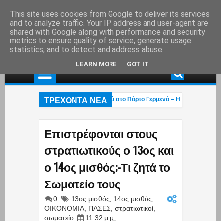
This site uses cookies from Google to deliver its services
and to analyze traffic. Your IP address and user-agent are
shared with Google along with performance and security
metrics to ensure quality of service, generate usage
statistics, and to detect and address abuse.
LEARN MORE
GOT IT
ΤΡΕΧΟΝΤΑ ΝΕΑ
Χαλκιάς: Στάχτη το εξοχικό του ηθοποιού στο Πόρτο Γερμενό – Η ανάρτηση του γι
χεται η «επαγγελματική ασφάλιση»! – Η κυβέρνηση μετακυλά την ευθύνη στους
Οι βάρβαροι πέρασαν»: Οι Έλληνες έκαναν ό,τι μπορούσαν με τα Patriot αλλά οι
Επιστρέφονται στους
στρατιωτικούς ο 13ος και
ο 14ος μισθός;-Τι ζητά το
Σωματείο τους
0
13ος μισθός
,
14ος μισθός
,
ΟΙΚΟΝΟΜΙΑ
,
ΠΑΣΕΣ
,
στρατιωτικοί
,
σωματείο
11:32 μ.μ.