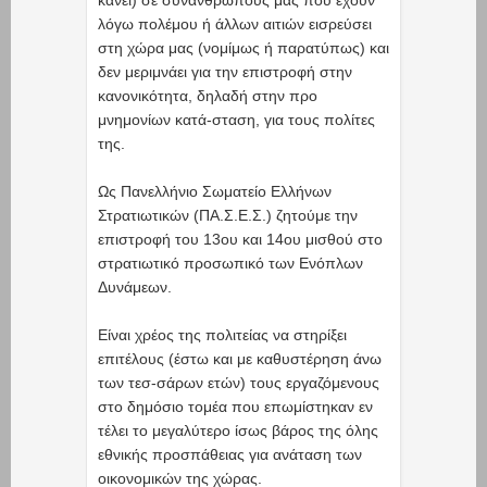
κάνει) σε συνανθρώπους μας που έχουν
λόγω πολέμου ή άλλων αιτιών εισρεύσει
στη χώρα μας (νομίμως ή παρατύπως) και
δεν μεριμνάει για την επιστροφή στην
κανονικότητα, δηλαδή στην προ
μνημονίων κατά-σταση, για τους πολίτες
της.
Ως Πανελλήνιο Σωματείο Ελλήνων
Στρατιωτικών (ΠΑ.Σ.Ε.Σ.) ζητούμε την
επιστροφή του 13ου και 14ου μισθού στο
στρατιωτικό προσωπικό των Ενόπλων
Δυνάμεων.
Είναι χρέος της πολιτείας να στηρίξει
επιτέλους (έστω και με καθυστέρηση άνω
των τεσ-σάρων ετών) τους εργαζόμενους
στο δημόσιο τομέα που επωμίστηκαν εν
τέλει το μεγαλύτερο ίσως βάρος της όλης
εθνικής προσπάθειας για ανάταση των
οικονομικών της χώρας.