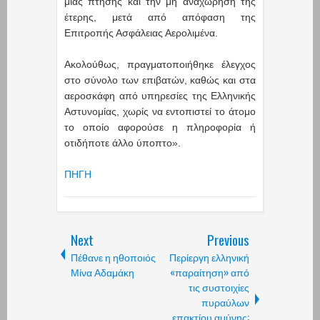
μίας πτήσης και την μη αναχώρηση της
έτερης, μετά από απόφαση της
Επιτροπής Ασφάλειας Αερολιμένα.
Ακολούθως, πραγματοποιήθηκε έλεγχος
στο σύνολο των επιβατών, καθώς και στα
αεροσκάφη από υπηρεσίες της Ελληνικής
Αστυνομίας, χωρίς να εντοπιστεί το άτομο
το οποίο αφορούσε η πληροφορία ή
οτιδήποτε άλλο ύποπτο».
ΠΗΓΗ
Next
Previous
Πέθανε η ηθοποιός
Περίεργη ελληνική
Μίνα Αδαμάκη
«παραίτηση» από
τις συστοιχίες
πυραύλων
επακτίου αμύνης: