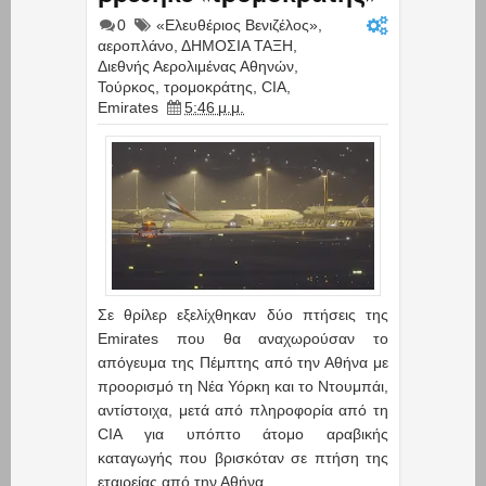
0
«Ελευθέριος Βενιζέλος»
,
αεροπλάνο
,
ΔΗΜΟΣΙΑ ΤΑΞΗ
,
Διεθνής Αερολιμένας Αθηνών
,
Τούρκος
,
τρομοκράτης
,
CIA
,
Emirates
5:46 μ.μ.
Σε θρίλερ εξελίχθηκαν δύο πτήσεις της
Emirates που θα αναχωρούσαν το
απόγευμα της Πέμπτης από την Αθήνα με
προορισμό τη Νέα Υόρκη και το Ντουμπάι,
αντίστοιχα, μετά από πληροφορία από τη
CIA για υπόπτο άτομο αραβικής
καταγωγής που βρισκόταν σε πτήση της
εταιρείας από την Αθήνα.