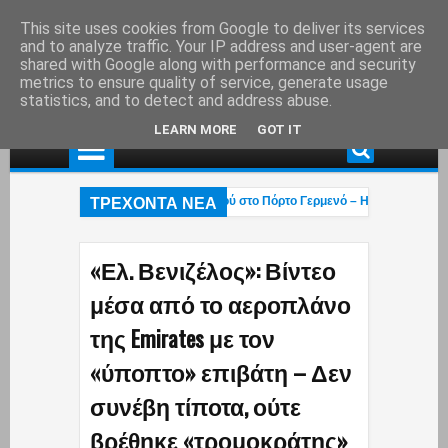
This site uses cookies from Google to deliver its services
and to analyze traffic. Your IP address and user-agent are
shared with Google along with performance and security
metrics to ensure quality of service, generate usage
statistics, and to detect and address abuse.
LEARN MORE
GOT IT
ΤΡΕΧΟΝΤΑ ΝΕΑ
.Χαλκιάς: Στάχτη το εξοχικό του ηθοποιού στο Πόρτο Γερμενό – Η ανάρτηση του γ
ρχεται η «επαγγελματική ασφάλιση»! – Η κυβέρνηση μετακυλά την ευθύνη στους
«Οι βάρβαροι πέρασαν»: Οι Έλληνες έκαναν ό,τι μπορούσαν με τα Patriot αλλά ο
«Ελ. Βενιζέλος»: Βίντεο
μέσα από το αεροπλάνο
της Emirates με τον
«ύποπτο» επιβάτη – Δεν
συνέβη τίποτα, ούτε
βρέθηκε «τρομοκράτης»