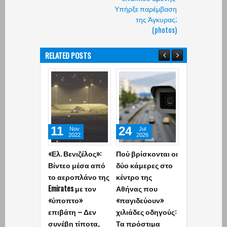
Υπήρξε παρέμβαση
της Άγκυρας;
(photos)
RELATED POSTS
11
24
29
Nov
Jul
Jun
2022
2026
2026
«Ελ. Βενιζέλος»:
Πού βρίσκονται οι
Συνελήφθη
Βίντεο μέσα από
δύο κάμερες στο
αξιωματικός
το αεροπλάνο της
κέντρο της
ΕΛ.ΑΣ. για
Emirates με τον
Αθήνας που
ξυλοδαρμό
«ύποπτο»
«παγιδεύουν»
κρατούμενο
επιβάτη – Δεν
χιλιάδες οδηγούς:
αστυνομικό
συνέβη τίποτα,
Τα πρόστιμα
τμήμα