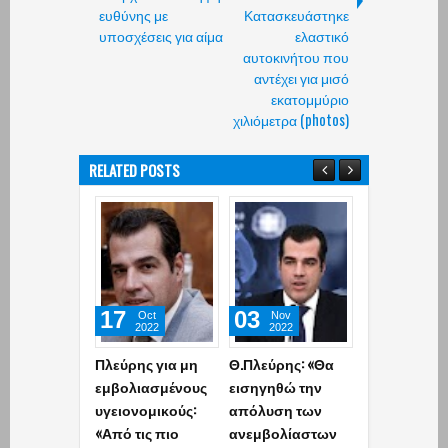
ευθύνης με
Κατασκευάστηκε
υποσχέσεις για αίμα
ελαστικό
αυτοκινήτου που
αντέχει για μισό
εκατομμύριο
χιλιόμετρα (photos)
RELATED POSTS
17
03
13
Oct
Nov
Oct
2022
2022
2022
Πλεύρης για μη
Θ.Πλεύρης: «Θα
Πλεύρης για
εμβολιασμένους
εισηγηθώ την
ανεμβολίασ
υγειονομικούς:
απόλυση των
υγειονομικο
«Από τις πιο
ανεμβολίαστων
Άτομα που δ