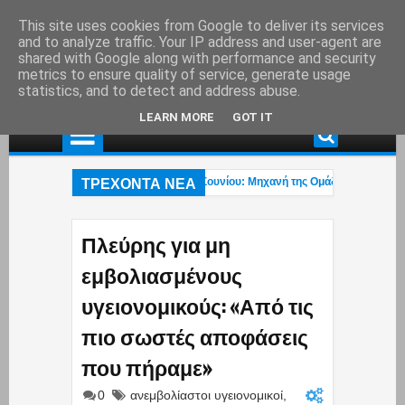
This site uses cookies from Google to deliver its services
and to analyze traffic. Your IP address and user-agent are
shared with Google along with performance and security
metrics to ensure quality of service, generate usage
statistics, and to detect and address abuse.
LEARN MORE
GOT IT
ΤΡΕΧΟΝΤΑ ΝΕΑ
Τροχαίο ατύχημα στη λεωφ. Αθηνών – Σουνίου: Μηχανή της Ομάδας ΔΙΑΣ συγκρο
Το βίντεο του Μύκονος tv με το τολμηρό μαγιό της Ρίας Ελληνίδου που έγινε vira
όντρα Τσίπρα – Κωνσταντέλλου για Βάρη, Βούλα, Βουλιαγμένη – «Να γνωρίζεις
Πλεύρης για μη
εμβολιασμένους
υγειονομικούς: «Από τις
πιο σωστές αποφάσεις
που πήραμε»
0
ανεμβολίαστοι υγειονομικοί
,