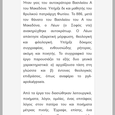
Ήταν γιος του αυτοκράτορα Βασιλείου Α
του Μακεδόνα. Υπήρξε δε και μαθητής του
θρυλικού πατριάρχη Φωτίου. Το 886, μετά
τον θάνατο του Βασιλείου του Α του
Μακεδόνα, ο Λέων (ο Σοφός ντε)
ανακηρύχθηκε αυτοκράτωρ. Ο Λέων
απέκτησε εξαιρετική μόρφωση, θεολογική
και φιλολογική. Υπήρξε δόκιμος
συγγραφέας, ενθουσιώδης ρήτορας,
ακόμη και ποιητής. Το συγγραφικό του
έργο παρουσιάζει τα εξής δυο γενικά
χαρακτηριστικά: α) αρχαΐζουσα τάση στη
γλώσσα και β) έντονες θεολογικές
επιδράσεις, όπως αναφέρει το pyli-
apokalypseis.
Από τα έργα του διασώθηκαν λειτουργικά,
ποιήματα, λόγοι, ομιλίες, ένας επιτάφιος
λόγος στον πατέρα του και ποιήματα
μέτριας πνοής. Έγραψε, επίσης, ένα