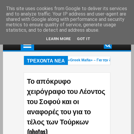
This site uses cookies from Google to deliver its services
and to analyze traffic. Your IP address and user-agent are
shared with Google along with performance and security
metrics to ensure quality of service, generate usage
statistics, and to detect and address abuse.
LEARN MORE
GOT IT
ΤΡΕΧΟΝΤΑ ΝΕΑ
ελήφθη στη Γερμανία εκτελεστής της «Greek Mafia» – Για την δολοφνία Ε.Ζαμ
 πυροσβέστες 23 και 27 ετών κάηκαν στην φωτιά που μαίνεται στο Ρέθυμνο: Ε
α Κουρουπού: Ανάρτηση «κόλαφος» για την υπόθεση Σταύρου Γεωργίου – Η κ
Το απόκρυφο
χειρόγραφο του Λέοντος
του Σοφού και οι
αναφορές του για το
τέλος των Τούρκων
(photos)