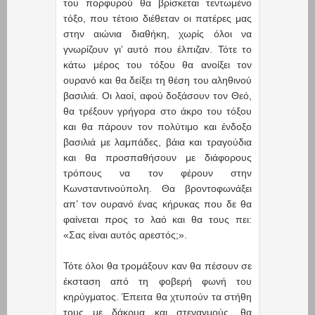
του πορφυρού θα βρίσκεται τεντωμένο
τόξο, που τέτοιο διέθεταν οι πατέρες μας
στην αιώνια διαθήκη, χωρίς όλοι να
γνωρίζουν γι’ αυτό που έλπιζαν. Τότε το
κάτω μέρος του τόξου θα ανοίξει τον
ουρανό και θα δείξει τη θέση του αληθινού
βασιλιά. Οι λαοί, αφού δοξάσουν τον Θεό,
θα τρέξουν γρήγορα στο άκρο του τόξου
και θα πάρουν τον πολύτιμο και ένδοξο
βασιλιά με λαμπάδες, βάια και τραγούδια
και θα προσπαθήσουν με διάφορους
τρόπους να τον φέρουν στην
Κωνσταντινούπολη. Θα βροντοφωνάξει
απ’ τον ουρανό ένας κήρυκας που δε θα
φαίνεται προς το λαό και θα τους πει:
«Σας είναι αυτός αρεστός;».
Τότε όλοι θα τρομάξουν καν θα πέσουν σε
έκσταση από τη φοβερή φωνή του
κηρύγματος. Έπειτα θα χτυπούν τα στήθη
τους με δάκρυα και στεναγμούς, θα