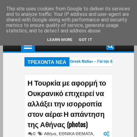
This site uses cookies from Google to deliver its services
and to analyze traffic. Your IP address and user-agent are
shared with Google along with performance and security
metrics to ensure quality of service, generate usage
statistics, and to detect and address abuse.
LEARN MORE
GOT IT
ΤΡΕΧΟΝΤΑ ΝΕΑ
νελήφθη στη Γερμανία εκτελεστής της «Greek Mafia» – Για την δολοφνία Ε.Ζαμ
 πυροσβέστες 23 και 27 ετών κάηκαν στην φωτιά που μαίνεται στο Ρέθυμνο: Ε
να Κουρουπού: Ανάρτηση «κόλαφος» για την υπόθεση Σταύρου Γεωργίου – Η κ
Η Τουρκία με αφορμή το
Ουκρανικό επιχειρεί να
αλλάξει την ισορροπία
στον αέρα: Η απάντηση
της Αθήνας (photos)
0
Αθήνα
,
ΕΘΝΙΚΑ ΘΕΜΑΤΑ
,