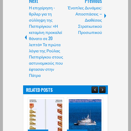
Next
Previous
Η επιχείρηση -
Ένοπλες Δυνάμεις:
θρίλερ για τη
Αποσπάσεις –
σύλληψη της
Διαθέσεις
Πισπιρίγκου: «Η
Στρατιωτικού
κεταμίνη προκαλεί
Προσωπικού
θάνατο σε 20
λεπτά» Τα πρώτα
λόγια της Ρούλας
Πισπιρίγκου στους
αστυνομικούς που
έφτασαν στην
Πάτρα
RELATED POSTS