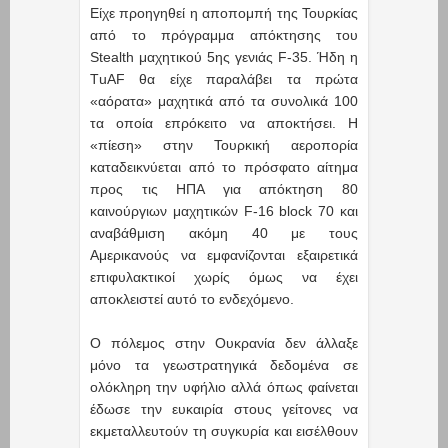
Είχε προηγηθεί η αποπομπή της Τουρκίας
από το πρόγραμμα απόκτησης του
Stealth μαχητικού 5ης γενιάς F-35. Ήδη η
ΤuAF θα είχε παραλάβει τα πρώτα
«αόρατα» μαχητικά από τα συνολικά 100
τα οποία επρόκειτο να αποκτήσει. H
«πίεση» στην Τουρκική αεροπορία
καταδεικνύεται από το πρόσφατο αίτημα
προς τις ΗΠΑ για απόκτηση 80
καινούργιων μαχητικών F-16 block 70 και
αναβάθμιση ακόμη 40 με τους
Αμερικανούς να εμφανίζονται εξαιρετικά
επιφυλακτικοί χωρίς όμως να έχει
αποκλειστεί αυτό το ενδεχόμενο.
Ο πόλεμος στην Ουκρανία δεν άλλαξε
μόνο τα γεωστρατηγικά δεδομένα σε
ολόκληρη την υφήλιο αλλά όπως φαίνεται
έδωσε την ευκαιρία στους γείτονες να
εκμεταλλευτούν τη συγκυρία και εισέλθουν