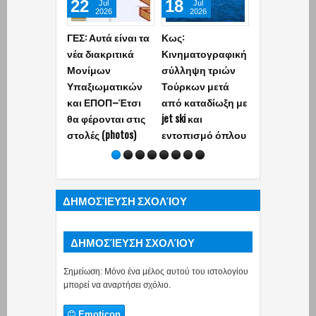
22
18
13
Jul
Jul
Jul
2026
2026
2026
ΓΕΣ: Αυτά είναι τα
Κως:
ΓΕΣ:
νέα διακριτικά
Κινηματογραφική
Απαγορεύετ
Μονίμων
σύλληψη τριών
ρητά Στρατι
Υπαξιωματικών
Τούρκων μετά
εν’ ενεργεία
και ΕΠΟΠ–Έτσι
από καταδίωξη με
ασκεί ιδιωτι
θα φέρονται στις
jet ski και
έργο ή εργα
στολές (photos)
εντοπισμό όπλου
Ποιοι εξαιρο
ΔΗΜΟΣΊΕΥΣΗ ΣΧΟΛΊΟΥ
ΔΗΜΟΣΊΕΥΣΗ ΣΧΟΛΊΟΥ
Σημείωση: Μόνο ένα μέλος αυτού του ιστολογίου
μπορεί να αναρτήσει σχόλιο.
Emoticon