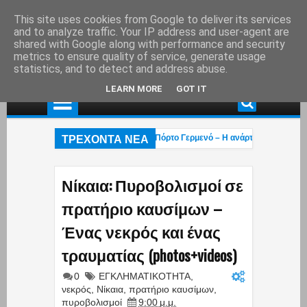
This site uses cookies from Google to deliver its services
and to analyze traffic. Your IP address and user-agent are
shared with Google along with performance and security
metrics to ensure quality of service, generate usage
statistics, and to detect and address abuse.
LEARN MORE
GOT IT
ΤΡΕΧΟΝΤΑ ΝΕΑ
άς: Στάχτη το εξοχικό του ηθοποιού στο Πόρτο Γερμενό – Η ανάρτηση του γιου το
ι η «επαγγελματική ασφάλιση»! – Η κυβέρνηση μετακυλά την ευθύνη στους εργα
ρβαροι πέρασαν»: Οι Έλληνες έκαναν ό,τι μπορούσαν με τα Patriot αλλά οι Χούθ
Νίκαια: Πυροβολισμοί σε
πρατήριο καυσίμων –
Ένας νεκρός και ένας
τραυματίας (photos+videos)
0
ΕΓΚΛΗΜΑΤΙΚΟΤΗΤΑ
,
νεκρός
,
Νίκαια
,
πρατήριο καυσίμων
,
πυροβολισμοί
9:00 μ.μ.