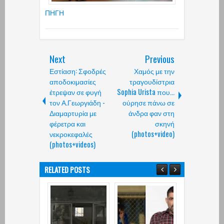
ΠΗΓΗ
Next
Previous
Εστίαση: Σφοδρές
Χαμός με την
αποδοκιμασίες
τραγουδίστρια
έτρεψαν σε φυγή
Sophia Urista που...
τον Α.Γεωργιάδη -
ούρησε πάνω σε
Διαμαρτυρία με
άνδρα φαν στη
φέρετρα και
σκηνή
νεκροκεφαλές
(photos+video)
(photos+videos)
RELATED POSTS