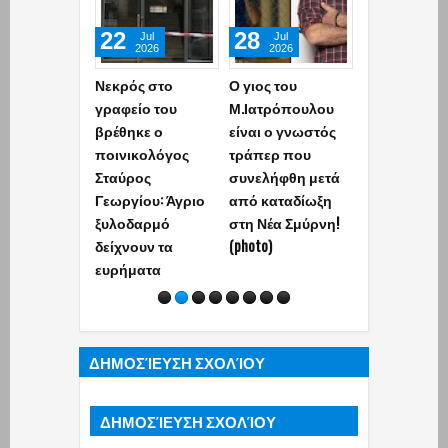
22
28
26
Jul
Jul
Jul
2026
2026
2026
Νεκρός στο
Ο γιος του
Άννα Κουρο
γραφείο του
Μ.Ιατρόπουλου
Ανάρτηση
βρέθηκε ο
είναι ο γνωστός
«κόλαφος» γ
ποινικολόγος
τράπερ που
υπόθεση Στ
Σταύρος
συνελήφθη μετά
Γεωργίου – 
Γεωργίου: Άγριο
από καταδίωξη
κpυφń ζωή (p
ξυλοδαρμό
στη Νέα Σμύρνη!
δείχνουν τα
(photo)
ευρήματα
ΔΗΜΟΣΊΕΥΣΗ ΣΧΟΛΊΟΥ
ΔΗΜΟΣΊΕΥΣΗ ΣΧΟΛΊΟΥ