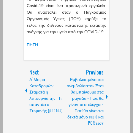
Covid-19 είναι ένα προσωρινό εργαλείο.
Θα ανασταλεί όταν ο Παγκόσμιος
Οργανισμός Υγείας (ΠΟΥ) κηρύξει το
τέλος της διεθνούς κατάστασης έκτακτης
ανάγκης για την υγεία από την COVID-19.
ΠΗΓΗ
Next
Previous
Δ' Μοίρα
Εμβολιασμένοι και
Καταδρομών:
ανεμβολίαστοι: Έτσι
Σταματά η
θα μπαίνουμε στα
λειτουργία της ; Τι
μαγαζιά - Πώς θα
απαντάει ο
γίνονται οι έλεγχοι -
Στεφανής (photos)
Γιατί θα γίνονται
δεκτά μόνο rapid και
PCR τεστ