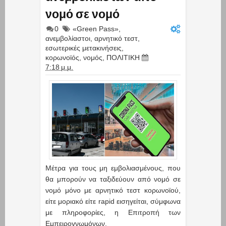
νομό σε νομό
0
«Green Pass»
,
ανεμβολίαστοι
,
αρνητικό τεστ
,
εσωτερικές μετακινήσεις
,
κορωνοϊός
,
νομός
,
ΠΟΛΙΤΙΚΗ
7:18 μ.μ.
Μέτρα για τους μη εμβολιασμένους, που
θα μπορούν να ταξιδεύουν από νομό σε
νομό μόνο με αρνητικό τεστ κορωνοϊού,
είτε μοριακό είτε rapid εισηγείται, σύμφωνα
με πληροφορίες, η Επιτροπή των
Εμπειρογνωμόνων.