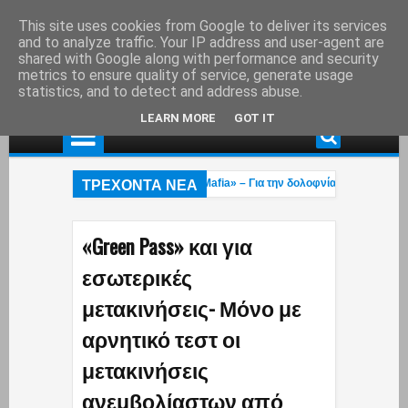
This site uses cookies from Google to deliver its services
and to analyze traffic. Your IP address and user-agent are
shared with Google along with performance and security
metrics to ensure quality of service, generate usage
statistics, and to detect and address abuse.
LEARN MORE
GOT IT
ΤΡΕΧΟΝΤΑ ΝΕΑ
στη Γερμανία εκτελεστής της «Greek Mafia» – Για την δολοφνία Ε.Ζαμπούνη μ
στες 23 και 27 ετών κάηκαν στην φωτιά που μαίνεται στο Ρέθυμνο: Εγκλωβίστ
υπού: Ανάρτηση «κόλαφος» για την υπόθεση Σταύρου Γεωργίου – Η κpυφń ζω
«Green Pass» και για
εσωτερικές
μετακινήσεις- Μόνο με
αρνητικό τεστ οι
μετακινήσεις
ανεμβολίαστων από