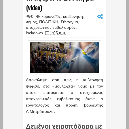
(video)
0
κορωνοϊός
,
κυβέρνηση
,
νόμος
,
ΠΟΛΙΤΙΚΗ
,
Σύνταγμα
,
υποχρεωτικός εμβολιασμός
,
lockdown
1:05 π.μ.
Αποκάλυψη σοκ πως η κυβέρνηση
ψήφισε, στα «μουλωχτά» νόμο με τον
οποίο επιτρέπεται ο στοχευμένος
υποχρεωτικός εμβολιασμός έκανε ο
εργατολόγος και πρώην βουλευτής
Α.Μητρόπουλος.
Δεμένοι χειροπόδαρα με