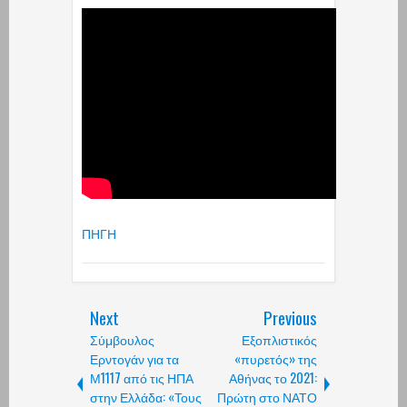
ΠΗΓΗ
Next
Previous
Σύμβουλος
Εξοπλιστικός
Ερντογάν για τα
«πυρετός» της
Μ1117 από τις ΗΠΑ
Αθήνας το 2021:
στην Ελλάδα: «Τους
Πρώτη στο ΝΑΤΟ