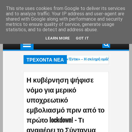
This site uses cookies from Google to deliver its services
and to analyze traffic. Your IP address and user-agent are
shared with Google along with performance and security
metrics to ensure quality of service, generate usage
statistics, and to detect and address abuse.
LEARN MORE
GOT IT
ΤΡΕΧΟΝΤΑ ΝΕΑ
Οι «Πίτμπουλ» και «Μπουλντόγκ» του «Έντικ» – Η σκληρή ομάδα που σκόρπιζε
Τροχαίο ατύχημα στη λεωφ. Αθηνών – Σουνίου: Μηχανή της Ομάδας ΔΙΑΣ συγκρ
Το βίντεο του Μύκονος tv με το τολμηρό μαγιό της Ρίας Ελληνίδου που έγινε vira
Η κυβέρνηση ψήφισε
νόμο για μερικό
υποχρεωτικό
εμβολιασμό πριν από το
πρώτο lockdown! - Τι
αναφέρει το Σύνταγμα