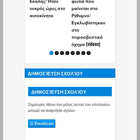
Εκάλης: Ήταν
φωτιά που
δημοσιογρά
νεκρός ώρες στο
μαίνεται στο
και πρώην
αυτοκίνητο
Ρέθυμνο:
βουλευτής 
Εγκλωβίστηκαν
Αθανασίου
στο
πυροσβεστικό
όχημα (videos)
ΔΗΜΟΣΊΕΥΣΗ ΣΧΟΛΊΟΥ
ΔΗΜΟΣΊΕΥΣΗ ΣΧΟΛΊΟΥ
Σημείωση: Μόνο ένα μέλος αυτού του ιστολογίου
μπορεί να αναρτήσει σχόλιο.
Emoticon