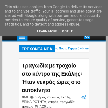
This site uses cookies from Google to deliver its services
and to analyze traffic. Your IP address and user-agent are
shared with Google along with performance and security
metrics to ensure quality of service, generate usage
statistics, and to detect and address abuse.
LEARN MORE
GOT IT
ΤΡΕΧΟΝΤΑ ΝΕΑ
λκιάς: Στάχτη το εξοχικό του ηθοποιού στο Πόρτο Γερμενό – Η ανάρτηση του γιο
εται η «επαγγελματική ασφάλιση»! – Η κυβέρνηση μετακυλά την ευθύνη στους ε
 βάρβαροι πέρασαν»: Οι Έλληνες έκαναν ό,τι μπορούσαν με τα Patriot αλλά οι Χ
Τραγωδία με τροχαίο
στο κέντρο της Εκάλης:
Ήταν νεκρός ώρες στο
αυτοκίνητο
0
άνδρας 75 ετών
,
Εκάλη
,
ΕΠΙΚΑΙΡΟΤΗΤΑ
,
νεκρός
,
τραγωδία
,
τροχαίο
7:26 μ.μ.