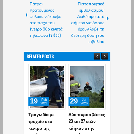
Πάτρα:
Πιστοποιητικό
Κρατούμενος
εμβολιασμού:
φυλακών έκρυψε
Διαθέσιμο από
στο παχύ του
σήμερα για όσους
έντερο δύο κινητά
έχουν λάβει τη
τηλέφωνα (video)
δεύτερη δόση του
εμβολίου
RELATED POSTS
19
29
02
Feb
Jul
Jun
2021
2026
2026
Τραγωδία με
Δύο πυροσβέστες
«Έφυγε» απ
τροχαίο στο
23 και 27 ετών
ζωή σε ηλικί
κέντρο της
κάηκαν στην
ετών ο