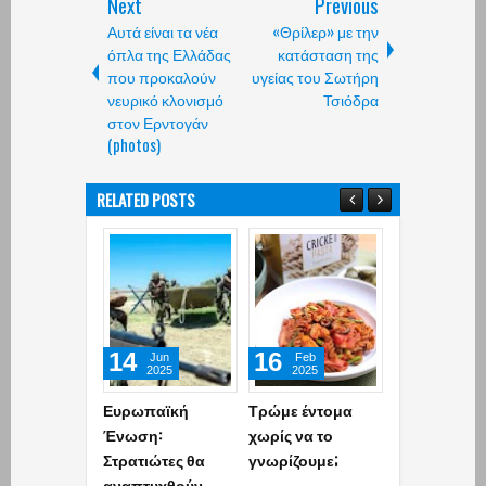
Next
Previous
Αυτά είναι τα νέα
«Θρίλερ» με την
όπλα της Ελλάδας
κατάσταση της
που προκαλούν
υγείας του Σωτήρη
νευρικό κλονισμό
Τσιόδρα
στον Ερντογάν
(photos)
RELATED POSTS
14
16
08
Jun
Feb
Dec
2025
2025
2024
Ευρωπαϊκή
Τρώμε έντομα
Τέρμα τα
Ένωση:
χωρίς να το
«σαπάκια»:
Στρατιώτες θα
γνωρίζουμε;
Έρχεται ορι
αναπτυχθούν
απόσυρση