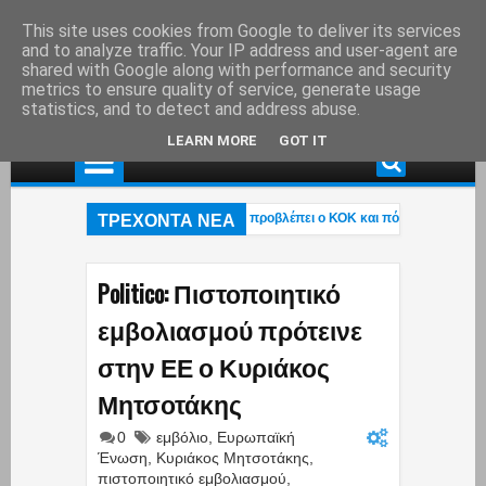
This site uses cookies from Google to deliver its services
and to analyze traffic. Your IP address and user-agent are
shared with Google along with performance and security
metrics to ensure quality of service, generate usage
statistics, and to detect and address abuse.
LEARN MORE
GOT IT
ΤΡΕΧΟΝΤΑ ΝΕΑ
σπερνάμε περιπολικό στον δρόμο; – Τι προβλέπει ο ΚΟΚ και πότε μπορεί να γίν
λκιάς: Στάχτη το εξοχικό του ηθοποιού στο Πόρτο Γερμενό – Η ανάρτηση του γιο
εται η «επαγγελματική ασφάλιση»! – Η κυβέρνηση μετακυλά την ευθύνη στους ε
Politico: Πιστοποιητικό
εμβολιασμού πρότεινε
στην ΕΕ ο Κυριάκος
Μητσοτάκης
0
εμβόλιο
,
Ευρωπαϊκή
Ένωση
,
Κυριάκος Μητσοτάκης
,
πιστοποιητικό εμβολιασμού
,