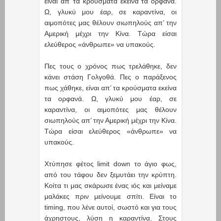
είναι απ’ τα κρούσματα εκείνα τα ορφανά.
Ω, γλυκύ μου έαρ, σε καραντίνα, οι
αιμοπότες μας θέλουν σιωπηλούς απ’ την
Αμερική μέχρι την Κίνα. Tώρα είσαι
ελεύθερος «άνθρωπε» να υπακούς.
Πες τους ο χρόνος πως τρελάθηκε, δεν
κάνει στάση Γολγοθά. Πες ο παράξενος
πως χάθηκε, είναι απ’ τα κρούσματα εκείνα
τα ορφανά. Ω, γλυκύ μου έαρ, σε
καραντίνα, οι αιμοπότες μας θέλουν
σιωπηλούς απ’ την Αμερική μέχρι την Κίνα.
Tώρα είσαι ελεύθερος «άνθρωπε» να
υπακούς.
Χτύπησε φέτος limit down το άγιο φως,
από του τάφου δεν ξεμυτάει την κρύπτη.
Κοίτα τι μας σκάρωσε ένας ιός και μείναμε
μαλάκες πριν μείνουμε σπίτι. Είναι το
timing, που λένε αυτοί, σωστό και για τους
άχρηστους, λύση η καραντίνα. Στους