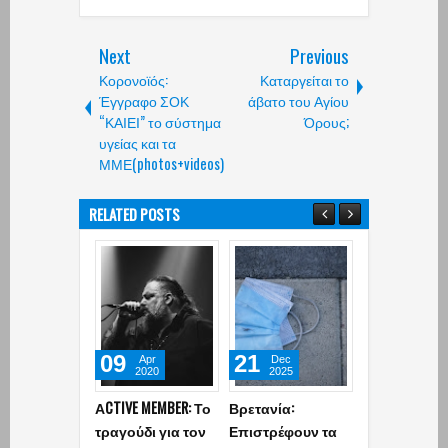
Next
Previous
Κορονοϊός:
Καταργείται το
Έγγραφο ΣΟΚ
άβατο του Αγίου
“ΚΑΙΕΙ” το σύστημα
Όρους;
υγείας και τα
ΜΜΕ(photos+videos)
RELATED POSTS
09
21
23
Apr
Dec
Jan
2020
2025
2025
ΑCTIVE MEMBER: Το
Βρετανία:
Μίμης Δομάζ
τραγούδι για τον
Επιστρέφουν τα
«Είχε στοιχε