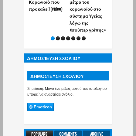
Κορωνοϊό που
μέτρα του
επείγοντος,
προκαλεί! (video)
κορωνοϊού στο
αλλοιώσεων
σύστημα Υγείας
Covid» - Τι λέε
λόγω της
γιατρός που
«σούπερ γρίπης»
εξέτασε (vide
ΔΗΜΟΣΊΕΥΣΗ ΣΧΟΛΊΟΥ
ΔΗΜΟΣΊΕΥΣΗ ΣΧΟΛΊΟΥ
Σημείωση: Μόνο ένα μέλος αυτού του ιστολογίου
μπορεί να αναρτήσει σχόλιο.
Emoticon
POPULARS
COMMENTS
ARCHIVE