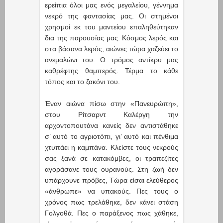
ερείπια όλοι μας ενός μεγαλείου, γέννημα
νεκρό της φαντασίας μας. Οι στημένοι
χρησμοί εκ του μαντείου επαληθεύτηκαν
δια της παρουσίας μας. Κόσμος λερός και
στα βάσανα λερός, αιώνες τώρα χαζεύει το
ανεμαλώνι του. Ο τρόμος αντίκρυ μας
καθρέφτης θαμπερός. Τέρμα το κάθε
τόπος και το ζακόνι του.
Έναν αιώνα πίσω στην «Πανευρώπη»,
στου Ρίτσαρντ Καλέργη την
αρχοντοπουτάνα κανείς δεν αντιστάθηκε
σ’ αυτό το αγριοτόπι, γι’ αυτό και πένθιμα
χτυπάει η καμπάνα. Κλείστε τους νεκρούς
σας ξανά σε κατακόμβες, οι τραπεζίτες
αγοράσανε τους ουρανούς. Στη ζωή δεν
υπάρχουνε πρόβες, Τώρα είσαι ελεύθερος
«άνθρωπε» να υπακούς. Πες τους ο
χρόνος πως τρελάθηκε, δεν κάνει στάση
Γολγοθά. Πες ο παράξενος πως χάθηκε,