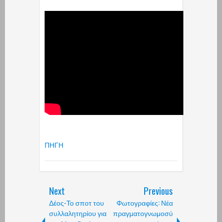
ΠΗΓΗ
Next
Previous
Δέος-Το σποτ του
Φωτογραφίες: Νέα
συλλαλητηρίου για
πραγματογνωμοσύ