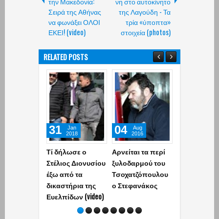
την Μακεδονία:
νη στο αυτοκίνητο
Σειρά της Αθήνας
της Λαγούδη - Τα
να φωνάξει ΟΛΟΙ
τρία «ύποπτα»
ΕΚΕΙ! (video)
στοιχεία (photos)
RELATED POSTS
31
04
09
Jan
Aug
Jun
2018
2016
2026
Τί δήλωσε ο
Αρνείται τα περί
Βαρύ πένθο
Στέλιος Διονυσίου
ξυλοδαρμού του
Στρατό Ξηρά
έξω από τα
Τσοχατζόπουλου
Νεκρός 22χ
δικαστήρια της
ο Στεφανάκος
σπουδαστής 
Ευελπίδων (video)
Τάξεως της
Σχολής
Ευελπίδων