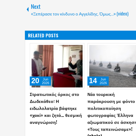
Next
«Ξεπέρασε τον κίνδυνο ο Αγγελίδης. Όμως...» (video)
RELATED POSTS
22
18
Jul
Jul
2026
2026
ΓΕΣ: Αυτά είναι τα νέα
Κως: Κινηματογραφική
διακριτικά Μονίμων
σύλληψη τριών Τούρκ
Υπαξιωματικών και
μετά από καταδίωξη με
ΕΠΟΠ–Έτσι θα φέρονται
jet ski και εντοπισμό
στις στολές (photos)
όπλου