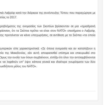
έι Λαβρόφ κατά την διάρκεια της συνέντευξης Τύπου που παραχώρησε με
τίας το 2017.
 προβλήματος της ονομασίας των Σκοπίων βρίσκονταν σε μια «ημιαδρανή
άσισαν, ότι τα Σκόπια πρέπει να είναι στον ΝΑΤΟ» επεσήμανε ο Λαβρόφ,
ης προτείνεται να κάνει υποχωρήσεις, σε αντίθεση με τα Σκόπια «τα οποία
τερικών είπε χαρακτηριστικά: «Σε όποια ονομασία και αν καταλήξουν η
ία της Μακεδονίας, εάν αυτή αποφασισθεί επίσημα και επικυρωθεί στο
μως την ουσία των όσων συμβαίνουν, ελπίζω ότι όλοι την αντιλαμβάνονται
αι να ληφθούν υπ” όψιν κάποια γενικά και ιδιαίτερα γνωρίσματα των δύο
 οπωσδήποτε μέλος του ΝΑΤΟ».