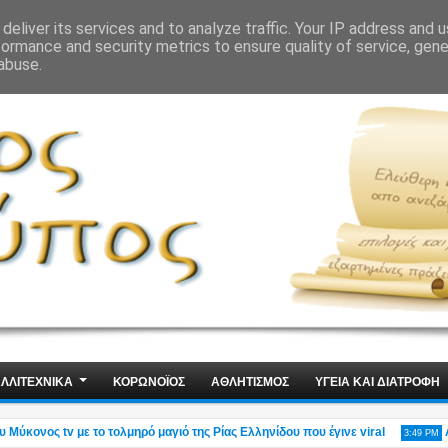
ΙΣ
ΤΕΧΝΟΛΟΓΙΑ
ΧΩΡΙΣ ΛΟΓΙΑ
deliver its services and to analyze traffic. Your IP address and 
formance and security metrics to ensure quality of service, gen
abuse.
ΛΛΙΤΕΧΝΙΚΑ
ΚΟΡΩΝΟΪΟΣ
ΑΘΛΗΤΙΣΜΟΣ
ΥΓΕΙΑ ΚΑΙ ΔΙΑΤΡΟΦΗ
ονος tv με το τολμηρό μαγιό της Ρίας Ελληνίδου που έγινε viral
Αδιαν
3:49 PM