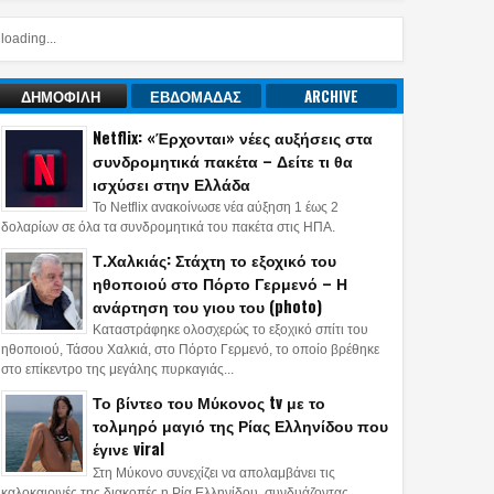
loading...
ΔΗΜΟΦΙΛΗ
ΕΒΔΟΜΑΔΑΣ
ARCHIVE
Netflix: «Έρχονται» νέες αυξήσεις στα
συνδρομητικά πακέτα – Δείτε τι θα
ισχύσει στην Ελλάδα
Το Netflix ανακοίνωσε νέα αύξηση 1 έως 2
δολαρίων σε όλα τα συνδρομητικά του πακέτα στις ΗΠΑ.
Τ.Χαλκιάς: Στάχτη το εξοχικό του
ηθοποιού στο Πόρτο Γερμενό – Η
ανάρτηση του γιου του (photo)
Καταστράφηκε ολοσχερώς το εξοχικό σπίτι του
ηθοποιού, Τάσου Χαλκιά, στο Πόρτο Γερμενό, το οποίο βρέθηκε
στο επίκεντρο της μεγάλης πυρκαγιάς...
Το βίντεο του Μύκονος tv με το
τολμηρό μαγιό της Ρίας Ελληνίδου που
έγινε viral
Στη Μύκονο συνεχίζει να απολαμβάνει τις
καλοκαιρινές της διακοπές η Ρία Ελληνίδου, συνδυάζοντας