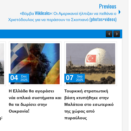
Previous
«Βόμβα Wikileaks»: Οι Αμερικανοί ήλπιζαν να πεθάνει ο
Χριστόδουλος για να περάσουν το Σκοπιανό (photos+videos)
13
28
20
Jul
Jun
2026
2026
ΓΕΣ: Απαγορεύεται ρητά
Η Ελλάδα αλλάζει δόγμα:
Στρατ
ων
Στρατιωτικός εν’ ενεργεία
Το εξοπλιστικό σχέδιο-
Δωδε
να ασκεί ιδιωτικό έργο ή
μαμούθ έως το 2038 με F-
ειδω
εργασία–Ποιοι
35, drones, νέα υποβρύχια
«χακί
εξαιρούνται
και όπλα που αλλάζουν
αναγ
τις ισορροπίες