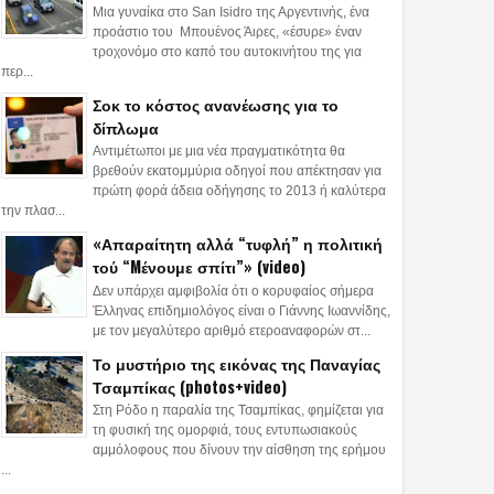
Μια γυναίκα στο San Isidro της Αργεντινής, ένα
προάστιο του Μπουένος Άιρες, «έσυρε» έναν
τροχονόμο στο καπό του αυτοκινήτου της για
περ...
Σοκ το κόστος ανανέωσης για το
δίπλωμα
Αντιμέτωποι με μια νέα πραγματικότητα θα
βρεθούν εκατομμύρια οδηγοί που απέκτησαν για
πρώτη φορά άδεια οδήγησης το 2013 ή καλύτερα
την πλασ...
«Απαραίτητη αλλά “τυφλή” η πολιτική
τού “Mένουμε σπίτι”» (video)
14
04
Jun
Jun
Dec
Δεν υπάρχει αμφιβολία ότι ο κορυφαίος σήμερα
2026
2026
2025
Έλληνας επιδημιολόγος είναι ο Γιάννης Ιωαννίδης,
με τον μεγαλύτερο αριθμό ετεροαναφορών στ...
ιωτικός όρκος στο
Νέα τουρκική
Η Ελλάδα θα α
Το μυστήριο της εικόνας της Παναγίας
κάθεο: Η
παράκρουση με φόντο
νέα οπλικά συσ
Τσαμπίκας (photos+video)
λολατρία βάφτηκε
πολιτικοποίηση
θα τα δωρίσει 
Στη Ρόδο η παραλία της Τσαμπίκας, φημίζεται για
» και ζητά… θεσμική
φωτογραφίας Έλληνα
Ουκρανία!
τη φυσική της ομορφιά, τους εντυπωσιακούς
νώριση!
αξιωματικού σε άσκηση:
αμμόλοφους που δίνουν την αίσθηση της ερήμου
«Τους ταπεινώσαμε»!
...
(photo)