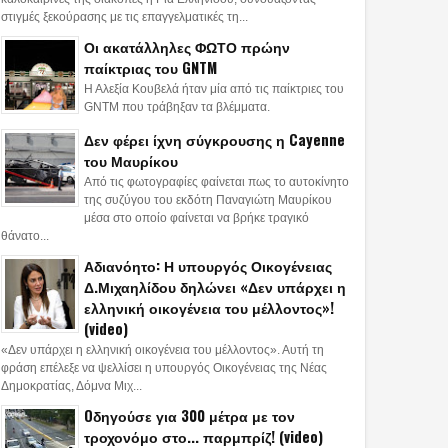
στιγμές ξεκούρασης με τις επαγγελματικές τη...
Οι ακατάλληλες ΦΩΤΟ πρώην
παίκτριας του GNTM
Η Αλεξία Κουβελά ήταν μία από τις παίκτριες του
GNTM που τράβηξαν τα βλέμματα.
Δεν φέρει ίχνη σύγκρουσης η Cayenne
του Μαυρίκου
Από τις φωτογραφίες φαίνεται πως το αυτοκίνητο
της συζύγου του εκδότη Παναγιώτη Μαυρίκου
μέσα στο οποίο φαίνεται να βρήκε τραγικό
θάνατο...
Αδιανόητο: Η υπουργός Οικογένειας
Δ.Μιχαηλίδου δηλώνει «Δεν υπάρχει η
ελληνική οικογένεια του μέλλοντος»!
(video)
«Δεν υπάρχει η ελληνική οικογένεια του μέλλοντος». Αυτή τη
φράση επέλεξε να ψελλίσει η υπουργός Οικογένειας της Νέας
Δημοκρατίας, Δόμνα Μιχ...
Oδηγούσε για 300 μέτρα με τον
τροχονόμο στο... παρμπρίζ! (video)