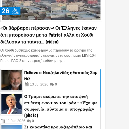
26
Jul
2026
«Οι βάρβαροι πέρασαν»: Οι Έλληνες έκαναν
ό,τι μπορούσαν με τα Patriot αλλά οι Χούθι
διέλυσαν τα πάντα… (video)
Οι Χούθι δυστυχώς κατάφεραν να περάσουν το φράγμα της
ελληνικής αντιαεροπορικής άμυνας με τα συστήματα MIM-104
Patriot PAC-2 στην περιοχή ευθύνης της...
Πέθανε ο Νεοζηλανδός ηθοποιός Σαμ
Νιλ
13
Jul
2026
0
Ο Τραμπ ακύρωσε την αποψινή
επίθεση εναντίον του Ιράν - «Έχουμε
συμφωνία, σύντομα οι υπογραφές»
(photo)
11
Jun
2026
0
Σε καραντίνα κρουαζιερόπλοιο και