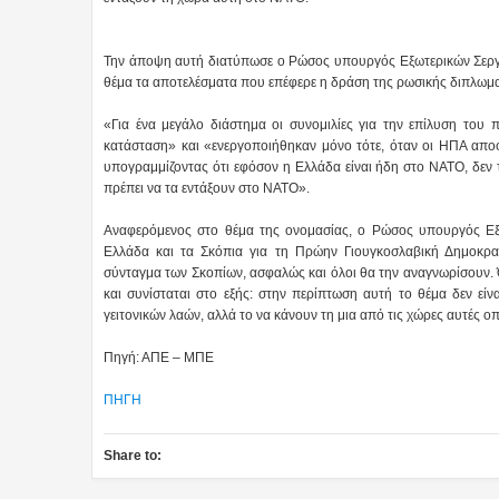
Την άποψη αυτή διατύπωσε ο Ρώσος υπουργός Εξωτερικών Σεργκ
θέμα τα αποτελέσματα που επέφερε η δράση της ρωσικής διπλωμα
«Για ένα μεγάλο διάστημα οι συνομιλίες για την επίλυση του
κατάσταση» και «ενεργοποιήθηκαν μόνο τότε, όταν οι ΗΠΑ αποφ
υπογραμμίζοντας ότι εφόσον η Ελλάδα είναι ήδη στο ΝΑΤΟ, δεν τ
πρέπει να τα εντάξουν στο ΝΑΤΟ».
Αναφερόμενος στο θέμα της ονομασίας, ο Ρώσος υπουργός Εξω
Ελλάδα και τα Σκόπια για τη Πρώην Γιουγκοσλαβική Δημοκρατ
σύνταγμα των Σκοπίων, ασφαλώς και όλοι θα την αναγνωρίσουν. Ό
και συνίσταται στο εξής: στην περίπτωση αυτή το θέμα δεν είν
γειτονικών λαών, αλλά το να κάνουν τη μια από τις χώρες αυτές
Πηγή: ΑΠΕ – ΜΠΕ
ΠΗΓΗ
Share to: