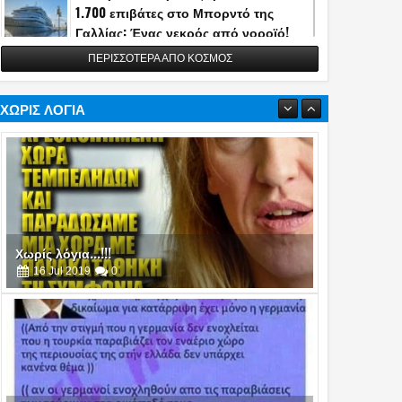
1.700 επιβάτες στο Μπορντό της
Γαλλίας: Ένας νεκρός από νοροϊό!
13
May
2026
0
ΠΕΡΙΣΣΟΤΕΡΑ ΑΠΟ ΚΟΣΜΟΣ
Η Τουρκία αποκάλυψε την κατασκευή
του διηπειρωτικού πυραύλου
Yildirimhan ακτίνας δράσης 6.000 χλμ.!
ΧΩΡΙΣ ΛΟΓΙΑ
(video)
06
May
2026
0
Πυρά στο δείπνο ανταποκριτών του
Λευκού Οίκου - Απομακρύνθηκε ο
Τραμπ
26
Apr
2026
0
Χωρίς λόγια...!!!
16
Jul
2019
0