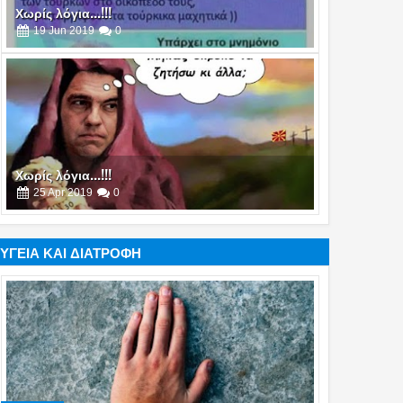
Χωρίς λόγια...!!!
19
Jun
2019
0
Χωρίς λόγια...!!!
25
Apr
2019
0
ΥΓΕΙΑ ΚΑΙ ΔΙΑΤΡΟΦΗ
Χωρίς λόγια...!!!
21
Mar
2019
0