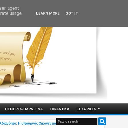
user-agent
erate usage
LEARN MORE
GOT IT
ΠΕΡΙΕΡΓΑ-ΠΑΡΑΞΕΝΑ
ΠΙΚΑΝΤΙΚΑ
ΞΕΧΩΡΙΣΤΑ
όητο: Η υπουργός Οικογένειας Δ.Μιχαηλίδου δηλώνει «Δεν υπάρχει η ελληνική ο