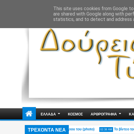
ΔΗΜΟΣΙΑ ΤΑΞΗ
ΕΓΚΛΗΜΑΤΙΚΟΤΗΤΑ
ΦΑΚΕΛΩΜΑΤΑ
ΑΠΟΨΕ
This site uses cookies from Google to 
are shared with Google along with per
statistics, and to detect and address 
ΕΛΛΑΔΑ
ΚΟΣΜΟΣ
ΑΡΘΡΟΓΡΑΦΙΑ
ΚΑ
ΤΡΕΧΟΝΤΑ ΝΕΑ
ο Πόρτο Γερμενό – Η ανάρτηση του γιου του (photo)
Το βίντεο του Μύκ
02:38 AM