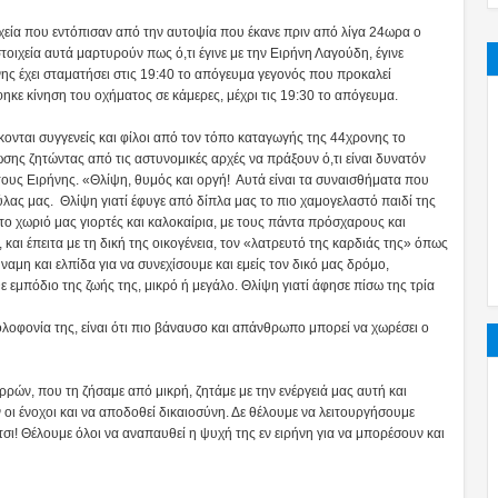
χεία που εντόπισαν από την αυτοψία που έκανε πριν από λίγα 24ωρα ο
τοιχεία αυτά μαρτυρούν πως ό,τι έγινε με την Ειρήνη Λαγούδη, έγινε
νης έχει σταματήσει στις 19:40 το απόγευμα γεγονός που προκαλεί
φηκε κίνηση του οχήματος σε κάμερες, μέχρι τις 19:30 το απόγευμα.
κονται συγγενείς και φίλοι από τον τόπο καταγωγής της 44χρονης το
ης ζητώντας από τις αστυνομικές αρχές να πράξουν ό,τι είναι δυνατόν
τους Ειρήνης. «Θλίψη, θυμός και οργή! Αυτά είναι τα συναισθήματα που
λας μας. Θλίψη γιατί έφυγε από δίπλα μας το πιο χαμογελαστό παιδί της
το χωριό μας γιορτές και καλοκαίρια, με τους πάντα πρόσχαρους και
και έπειτα με τη δική της οικογένεια, τον «λατρευτό της καρδιάς της» όπως
ύναμη και ελπίδα για να συνεχίσουμε και εμείς τον δικό μας δρόμο,
ε εμπόδιο της ζωής της, μικρό ή μεγάλο. Θλίψη γιατί άφησε πίσω της τρία
λοφονία της, είναι ότι πιο βάναυσο και απάνθρωπο μπορεί να χωρέσει ο
ρρών, που τη ζήσαμε από μικρή, ζητάμε με την ενέργειά μας αυτή και
οι ένοχοι και να αποδοθεί δικαιοσύνη. Δε θέλουμε να λειτουργήσουμε
τσι! Θέλουμε όλοι να αναπαυθεί η ψυχή της εν ειρήνη για να μπορέσουν και