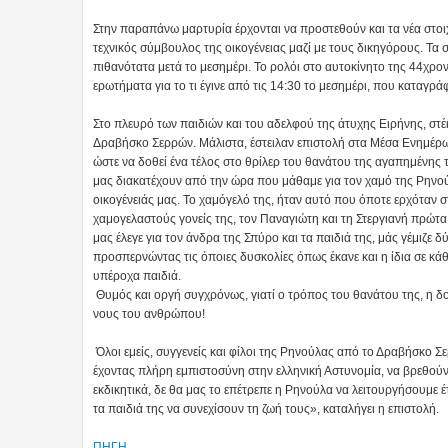
Στην παραπάνω μαρτυρία έρχονται να προστεθούν και τα νέα στοι
τεχνικός σύμβουλος της οικογένειας μαζί με τους δικηγόρους. Τα σ
πιθανότατα μετά το μεσημέρι. Το ρολόι στο αυτοκίνητο της 44χρο
ερωτήματα για το τι έγινε από τις 14:30 το μεσημέρι, που καταγρά
Στο πλευρό των παιδιών και του αδελφού της άτυχης Ειρήνης, στέ
Δραβήσκο Σερρών. Μάλιστα, έστειλαν επιστολή στα Μέσα Ενημέρωσ
ώστε να δοθεί ένα τέλος στο θρίλερ του θανάτου της αγαπημένης 
μας διακατέχουν από την ώρα που μάθαμε για τον χαμό της Ρηνού
οικογένειάς μας. Το χαμόγελό της, ήταν αυτό που όποτε ερχόταν σ
χαμογελαστούς γονείς της, τον Παναγιώτη και τη Στεργιανή πρώτα, 
μας έλεγε για τον άνδρα της Σπύρο και τα παιδιά της, μάς γέμιζε δ
προσπερνώντας τις όποιες δυσκολίες όπως έκανε και η ίδια σε κάθ
υπέροχα παιδιά.
Θυμός και οργή συγχρόνως, γιατί ο τρόπος του θανάτου της, η δο
νους του ανθρώπου!
Όλοι εμείς, συγγενείς και φίλοι της Ρηνούλας από το Δραβήσκο Σε
έχοντας πλήρη εμπιστοσύνη στην ελληνική Αστυνομία, να βρεθούν 
εκδικητικά, δε θα μας το επέτρεπε η Ρηνούλα να λειτουργήσουμε έ
τα παιδιά της να συνεχίσουν τη ζωή τους», καταλήγει η επιστολή.
ΠΗΓΗ