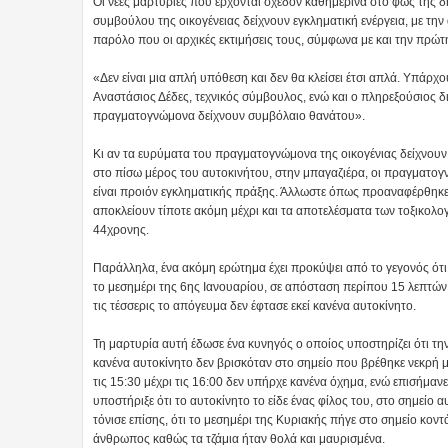
Οι νέες μαρτυρίες που έρχονται σχεδόν καθημερινά στο φως της δ
συμβούλου της οικογένειας δείχνουν εγκληματική ενέργεια, με την
παρόλο που οι αρχικές εκτιμήσεις τους, σύμφωνα με και την πρώτη
«Δεν είναι μια απλή υπόθεση και δεν θα κλείσει έτσι απλά. Υπάρχο
Αναστάσιος Δέδες, τεχνικός σύμβουλος, ενώ και ο πληρεξούσιος δ
πραγματογνώμονα δείχνουν συμβόλαιο θανάτου».
Κι αν τα ευρύματα του πραγματογνώμονα της οικογένιας δείχνουν ε
στο πίσω μέρος του αυτοκινήτου, στην μπαγαζιέρα, οι πραγματογν
είναι προιόν εγκληματικής πράξης. Άλλωστε όπως προαναφέρθηκε,
αποκλείουν τίποτε ακόμη μέχρι και τα αποτελέσματα των τοξικολογι
44χρονης.
Παράλληλα, ένα ακόμη ερώτημα έχει προκύψει από το γεγονός ότι
το μεσημέρι της 6ης Ιανουαρίου, σε απόσταση περίπου 15 λεπτών 
τις τέσσερις το απόγευμα δεν έφτασε εκεί κανένα αυτοκίνητο.
Τη μαρτυρία αυτή έδωσε ένα κυνηγός ο οποίος υποστηρίζει ότι τ
κανένα αυτοκίνητο δεν βρισκόταν στο σημείο που βρέθηκε νεκρή μέ
τις 15:30 μέχρι τις 16:00 δεν υπήρχε κανένα όχημα, ενώ επισήμανε
υποστήριξε ότι το αυτοκίνητο το είδε ένας φίλος του, στο σημείο 
τόνισε επίσης, ότι το μεσημέρι της Κυριακής πήγε στο σημείο κοντ
άνθρωπος καθώς τα τζάμια ήταν θολά και μαυρισμένα.