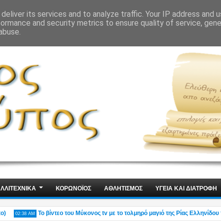
ΙΣ
ΤΕΧΝΟΛΟΓΙΑ
ΧΩΡΙΣ ΛΟΓΙΑ
deliver its services and to analyze traffic. Your IP address and 
formance and security metrics to ensure quality of service, gen
abuse.
ΛΛΙΤΕΧΝΙΚΑ
ΚΟΡΩΝΟΪΟΣ
ΑΘΛΗΤΙΣΜΟΣ
ΥΓΕΙΑ ΚΑΙ ΔΙΑΤΡΟΦΗ
Το βίντεο του Μύκονος tv με το τολμηρό μαγιό της Ρίας Ελληνίδου που έγ
02:38 AM