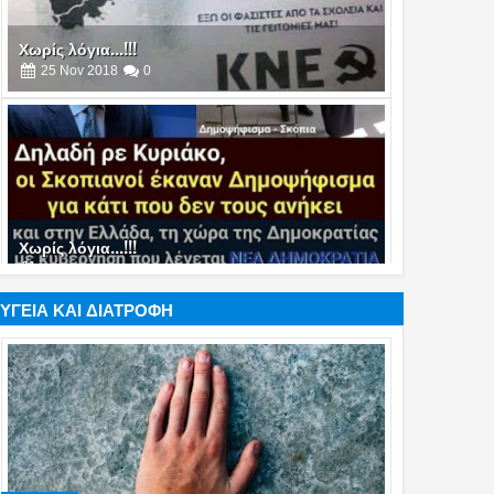
Χωρίς λόγια...!!!
25
Nov
2018
0
Χωρίς λόγια...!!!
17
Feb
2020
0
ΥΓΕΙΑ ΚΑΙ ΔΙΑΤΡΟΦΗ
Χωρίς λόγια...!!!
18
Dec
2019
0