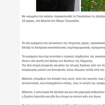
Με «κομμένη την ανάσα» παρακολουθεί το Πανελλήνιο τις εξελίξε
18 ημέρες, στη Μυρτιά στο Θέρμο Τριχωνίδας.
Τα νέα ευρήματα στο αυτοκίνητο της 44χρονης χήρας, προκάλεσα
διέταξε τη διενέργεια κατεπείγουσας συμπληρωματικής πραγματο
Τα ευρήματα που είχε εντοπίσει ο τεχνικός σύμβουλος της οικογέν
δίνουν νέα τροπή στο θρίλερ του θανάτου της 44χρονης.
Την ίδια στιγμή συγγενείς και φίλοι της άτυχης Ειρήνης από τον
ενημέρωσης μιλούν για δολοφονία, όπως άλλωστε τονίζει από την 
Μάλιστα, στηρίζουν την άποψή τους αυτή, τόσο στο γεγονός πως η
αυτοκτονήσει, ενώ επισημαίνουν επίσης, πως το κινητό της τηλέφω
Μάλιστα, η αστυνομία θα εξετάσει και μια νέα μαρτυρία ανθρώπου
η Ειρήνη Λαγούδη και είδε δυο άτομα να πετούν κάτι στη λίμνη.