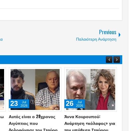
Previous
λα
Παλαιότερη Ανάρτηση
23
26
08
Jul
Jul
2026
2026
σω
Αυτός είναι ο 28χρονος
Άννα Κουρουπού:
Συνε
Αιγύπτιος που
Ανάρτηση «κόλαφος» για
εκτελ
δολοφόνησε τον Σταύρο
την υπόθεση Σταύρου
Mafia