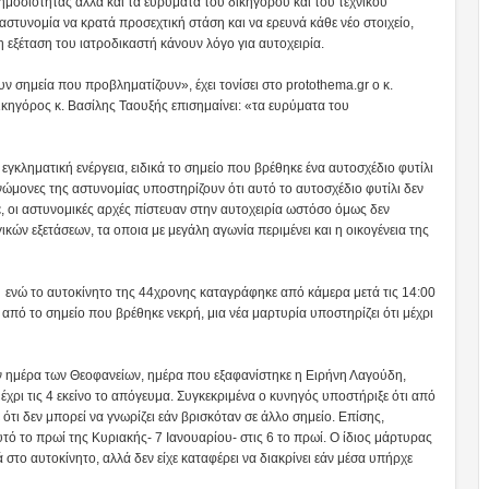
ημοσιότητας αλλά και τα ευρύματα του δικηγόρου και του τεχνικού
 αστυνομία να κρατά προσεχτική στάση και να ερευνά κάθε νέο στοιχείο,
 εξέταση του ιατροδικαστή κάνουν λόγο για αυτοχειρία.
υν σημεία που προβληματίζουν», έχει τονίσει στο protothema.gr ο κ.
ικηγόρος κ. Βασίλης Ταουξής επισημαίνει: «τα ευρύματα του
γκληματική ενέργεια, ειδικά το σημείο που βρέθηκε ένα αυτοσχέδιο φυτίλι
ώμονες της αστυνομίας υποστηρίζουν ότι αυτό το αυτοσχέδιο φυτίλι δεν
 οι αστυνομικές αρχές πίστευαν στην αυτοχειρία ωστόσο όμως δεν
κών εξετάσεων, τα οποια με μεγάλη αγωνία περιμένει και η οικογένεια της
 ενώ το αυτοκίνητο της 44χρονης καταγράφηκε από κάμερα μετά τις 14:00
από το σημείο που βρέθηκε νεκρή, μια νέα μαρτυρία υποστηρίζει ότι μέχρι
ην ημέρα των Θεοφανείων, ημέρα που εξαφανίστηκε η Ειρήνη Λαγούδη,
χρι τις 4 εκείνο το απόγευμα. Συγκεκριμένα ο κυνηγός υποστήριξε ότι από
 ότι δεν μπορεί να γνωρίζει εάν βρισκόταν σε άλλο σημείο. Επίσης,
αυτό το πρωί της Κυριακής- 7 Ιανουαρίου- στις 6 το πρωί. Ο ίδιος μάρτυρας
ά στο αυτοκίνητο, αλλά δεν είχε καταφέρει να διακρίνει εάν μέσα υπήρχε