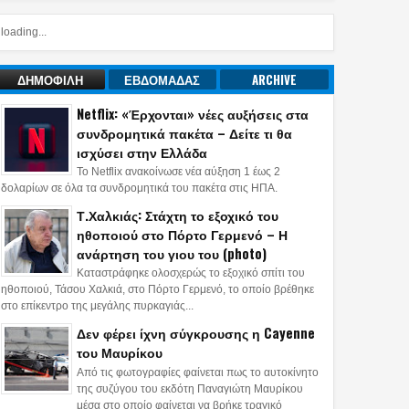
loading...
ΔΗΜΟΦΙΛΗ
ΕΒΔΟΜΑΔΑΣ
ARCHIVE
Netflix: «Έρχονται» νέες αυξήσεις στα
συνδρομητικά πακέτα – Δείτε τι θα
ισχύσει στην Ελλάδα
Το Netflix ανακοίνωσε νέα αύξηση 1 έως 2
δολαρίων σε όλα τα συνδρομητικά του πακέτα στις ΗΠΑ.
Τ.Χαλκιάς: Στάχτη το εξοχικό του
ηθοποιού στο Πόρτο Γερμενό – Η
ανάρτηση του γιου του (photo)
Καταστράφηκε ολοσχερώς το εξοχικό σπίτι του
ηθοποιού, Τάσου Χαλκιά, στο Πόρτο Γερμενό, το οποίο βρέθηκε
στο επίκεντρο της μεγάλης πυρκαγιάς...
Δεν φέρει ίχνη σύγκρουσης η Cayenne
του Μαυρίκου
Από τις φωτογραφίες φαίνεται πως το αυτοκίνητο
της συζύγου του εκδότη Παναγιώτη Μαυρίκου
μέσα στο οποίο φαίνεται να βρήκε τραγικό