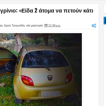
γρίνιο: «Είδα 2 άτομα να πετούν κάτι
ερ
,
λίμνη Τριχωνίδα
,
νέα μαρτυρία
12:36 μ.μ.