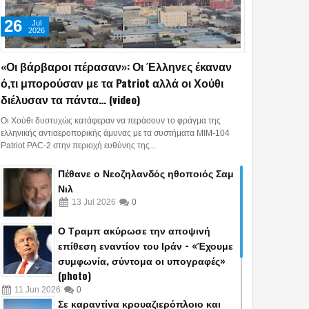
26
Jul
2026
«Οι βάρβαροι πέρασαν»: Οι Έλληνες έκαναν
ό,τι μπορούσαν με τα Patriot αλλά οι Χούθι
διέλυσαν τα πάντα… (video)
Οι Χούθι δυστυχώς κατάφεραν να περάσουν το φράγμα της
ελληνικής αντιαεροπορικής άμυνας με τα συστήματα MIM-104
Patriot PAC-2 στην περιοχή ευθύνης της...
Πέθανε ο Νεοζηλανδός ηθοποιός Σαμ
Νιλ
13
Jul
2026
0
Ο Τραμπ ακύρωσε την αποψινή
28
26
Aug
Jul
Jan
επίθεση εναντίον του Ιράν - «Έχουμε
2026
2026
2025
συμφωνία, σύντομα οι υπογραφές»
λήφθη στη Γερμανία
Ο γιος του Μ.Ιατρόπουλου
«Φωνάζουν» τα
(photo)
εστής της «Greek
είναι ο γνωστός τράπερ
στοιχεία: Όλα 
11
Jun
2026
0
Σε καραντίνα κρουαζιερόπλοιο και
» – Για την δολοφνία
που συνελήφθη μετά από
στην υπόθεση 