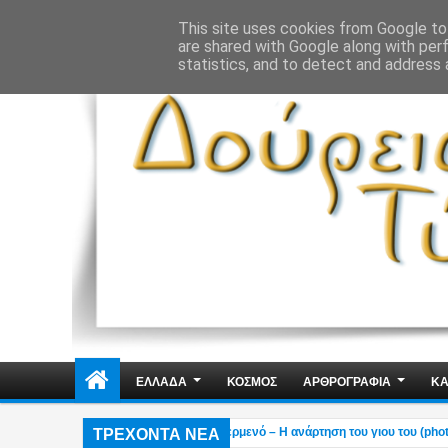
ΔΗΜΟΣΙΑ ΤΑΞΗ
ΕΓΚΛΗΜΑΤΙΚΟΤΗΤΑ
ΦΑΚΕΛΩΜΑΤΑ
ΑΠΟΨΕ
This site uses cookies from Google to 
are shared with Google along with per
statistics, and to detect and address 
ΕΛΛΑΔΑ
ΚΟΣΜΟΣ
ΑΡΘΡΟΓΡΑΦΙΑ
ΚΑ
ΤΡΕΧΟΝΤΑ ΝΕΑ
ο εξοχικό του ηθοποιού στο Πόρτο Γερμενό – Η ανάρτηση του γιου του (photo)