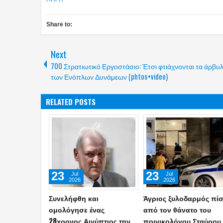
Share to:
Next
700 Στρατιωτικό Εργοστάσιο: Έτσι φτιάχνονται τα άρβυ
των Ενόπλων Δυνάμεων (phtos+video)
RELATED POSTS
23
23
Jul
Jul
2026
2026
Συνελήφθη και
Άγριος ξυλοδαρμός πί
ομολόγησε ένας
από τον θάνατο του
28χρονος Αιγύπτιος την
ποινικολόγου Σταύρου