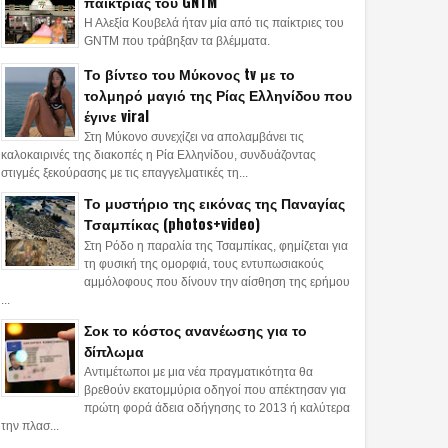
παίκτριας του GNTM
Η Αλεξία Κουβελά ήταν μία από τις παίκτριες του
GNTM που τράβηξαν τα βλέμματα.
Το βίντεο του Μύκονος tv με το
τολμηρό μαγιό της Ρίας Ελληνίδου που
έγινε viral
Στη Μύκονο συνεχίζει να απολαμβάνει τις
καλοκαιρινές της διακοπές η Ρία Ελληνίδου, συνδυάζοντας
στιγμές ξεκούρασης με τις επαγγελματικές τη...
Το μυστήριο της εικόνας της Παναγίας
Τσαμπίκας (photos+video)
Στη Ρόδο η παραλία της Τσαμπίκας, φημίζεται για
τη φυσική της ομορφιά, τους εντυπωσιακούς
αμμόλοφους που δίνουν την αίσθηση της ερήμου
...
Σοκ το κόστος ανανέωσης για το
δίπλωμα
Αντιμέτωποι με μια νέα πραγματικότητα θα
βρεθούν εκατομμύρια οδηγοί που απέκτησαν για
πρώτη φορά άδεια οδήγησης το 2013 ή καλύτερα
την πλασ...