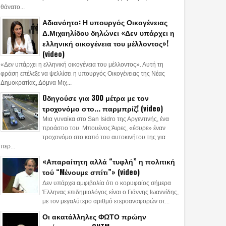
θάνατο...
Αδιανόητο: Η υπουργός Οικογένειας
Δ.Μιχαηλίδου δηλώνει «Δεν υπάρχει η
ελληνική οικογένεια του μέλλοντος»!
(video)
«Δεν υπάρχει η ελληνική οικογένεια του μέλλοντος». Αυτή τη
φράση επέλεξε να ψελλίσει η υπουργός Οικογένειας της Νέας
Δημοκρατίας, Δόμνα Μιχ...
Oδηγούσε για 300 μέτρα με τον
τροχονόμο στο... παρμπρίζ! (video)
Μια γυναίκα στο San Isidro της Αργεντινής, ένα
προάστιο του Μπουένος Άιρες, «έσυρε» έναν
τροχονόμο στο καπό του αυτοκινήτου της για
περ...
«Απαραίτητη αλλά “τυφλή” η πολιτική
τού “Mένουμε σπίτι”» (video)
Δεν υπάρχει αμφιβολία ότι ο κορυφαίος σήμερα
Έλληνας επιδημιολόγος είναι ο Γιάννης Ιωαννίδης,
με τον μεγαλύτερο αριθμό ετεροαναφορών στ...
Οι ακατάλληλες ΦΩΤΟ πρώην