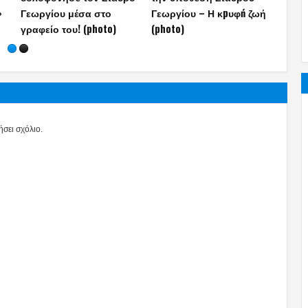
»
Γεωργίου μέσα στο
Γεωργίου – Η κpυφń ζωή
Ε.Ζα
γραφείο του! (photo)
(photo)
σφαί
σει σχόλιο.