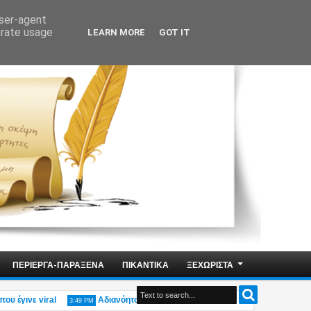
user-agent
erate usage
LEARN MORE
GOT IT
ΠΕΡΙΕΡΓΑ-ΠΑΡΑΞΕΝΑ
ΠΙΚΑΝΤΙΚΑ
ΞΕΧΩΡΙΣΤΑ
ινε viral
Αδιανόητο: Η υπουργός Οικογένειας Δ.Μιχαηλίδου δηλώνει «
3:49 PM