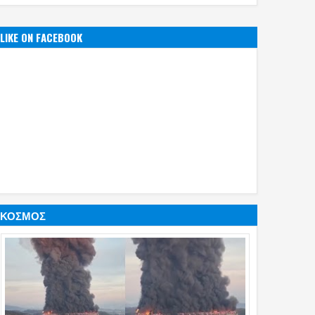
ή» ξανθιά που
στο πόλο η Εθνική Νέων
Ντάνος!
ψε τον τελικό του
Ανδρών!
LIKE ON FACEBOOK
pions League
os)
ΚΟΣΜΟΣ