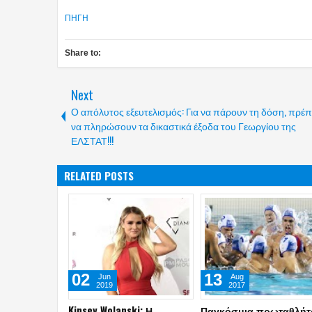
ΠΗΓΗ
Share to:
Next
Ο απόλυτος εξευτελισμός: Για να πάρουν τη δόση, πρέπ
να πληρώσουν τα δικαστικά έξοδα του Γεωργίου της
ΕΛΣΤΑΤ!!!
RELATED POSTS
05
04
Jul
Jul
2017
2017
Στον τελικό Μάριος και
Το τραγούδι-παρωδία γ