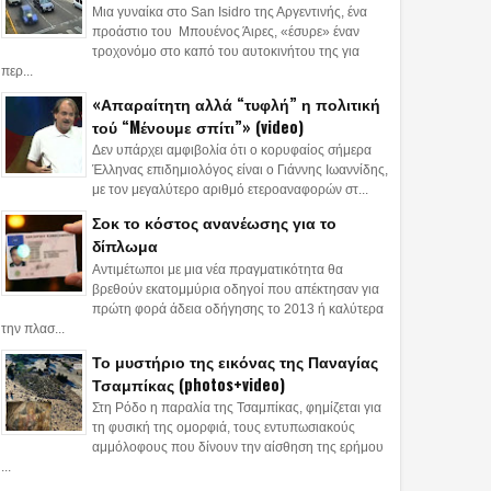
Μια γυναίκα στο San Isidro της Αργεντινής, ένα
προάστιο του Μπουένος Άιρες, «έσυρε» έναν
τροχονόμο στο καπό του αυτοκινήτου της για
περ...
«Απαραίτητη αλλά “τυφλή” η πολιτική
τού “Mένουμε σπίτι”» (video)
Δεν υπάρχει αμφιβολία ότι ο κορυφαίος σήμερα
Έλληνας επιδημιολόγος είναι ο Γιάννης Ιωαννίδης,
με τον μεγαλύτερο αριθμό ετεροαναφορών στ...
Σοκ το κόστος ανανέωσης για το
δίπλωμα
Αντιμέτωποι με μια νέα πραγματικότητα θα
βρεθούν εκατομμύρια οδηγοί που απέκτησαν για
πρώτη φορά άδεια οδήγησης το 2013 ή καλύτερα
την πλασ...
Το μυστήριο της εικόνας της Παναγίας
Τσαμπίκας (photos+video)
Στη Ρόδο η παραλία της Τσαμπίκας, φημίζεται για
τη φυσική της ομορφιά, τους εντυπωσιακούς
13
06
Jun
Aug
Jul
αμμόλοφους που δίνουν την αίσθηση της ερήμου
2019
2017
2017
...
y Wolanski: Η
Παγκόσμια πρωταθλήτρια
Νικητής του Sur