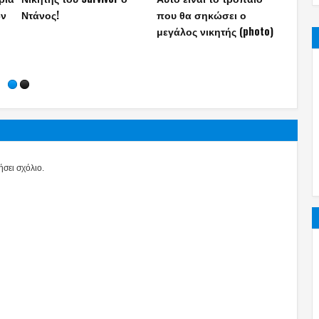
εξοχικό του ηθοποιού στο
με το τολμηρό μαγιό της
«καυτ
Πόρτο Γερμενό – Η
Ρίας Ελληνίδου που έγινε
διέκο
ανάρτηση του γιου του
viral
Cham
(photo)
(phot
σει σχόλιο.