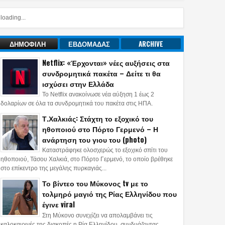
loading...
ΔΗΜΟΦΙΛΗ
ΕΒΔΟΜΑΔΑΣ
ARCHIVE
Netflix: «Έρχονται» νέες αυξήσεις στα
συνδρομητικά πακέτα – Δείτε τι θα
ισχύσει στην Ελλάδα
Το Netflix ανακοίνωσε νέα αύξηση 1 έως 2
δολαρίων σε όλα τα συνδρομητικά του πακέτα στις ΗΠΑ.
Τ.Χαλκιάς: Στάχτη το εξοχικό του
ηθοποιού στο Πόρτο Γερμενό – Η
ανάρτηση του γιου του (photo)
Καταστράφηκε ολοσχερώς το εξοχικό σπίτι του
ηθοποιού, Τάσου Χαλκιά, στο Πόρτο Γερμενό, το οποίο βρέθηκε
στο επίκεντρο της μεγάλης πυρκαγιάς...
Το βίντεο του Μύκονος tv με το
τολμηρό μαγιό της Ρίας Ελληνίδου που
έγινε viral
Στη Μύκονο συνεχίζει να απολαμβάνει τις
καλοκαιρινές της διακοπές η Ρία Ελληνίδου, συνδυάζοντας