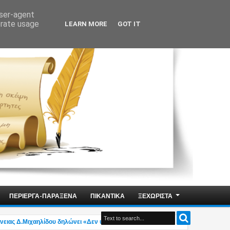
user-agent
erate usage
LEARN MORE
GOT IT
ΠΕΡΙΕΡΓΑ-ΠΑΡΑΞΕΝΑ
ΠΙΚΑΝΤΙΚΑ
ΞΕΧΩΡΙΣΤΑ
Δ.Μιχαηλίδου δηλώνει «Δεν υπάρχει η ελληνική οικογένεια του μέλλοντος»! (v