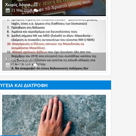
Χωρίς λόγια...!!!
21
Mar
2019
0
Χωρίς λόγια...!!!
26
Jan
2019
0
ΥΓΕΙΑ ΚΑΙ ΔΙΑΤΡΟΦΗ
Χωρίς λόγια...!!!
19
Jan
2019
0