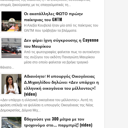
στιγμές ξεκούρασης με τις επαγγελματικές τη...
Οι ακατάλληλες ΦΩΤΟ πρώην
παίκτριας του GNTM
Η Αλεξία Κουβελά ήταν μία από τις παίκτριες του
GNTM που τράβηξαν τα βλέμματα.
Δεν φέρει ίχνη σύγκρουσης η Cayenne
του Μαυρίκου
Από τις φωτογραφίες φαίνεται πως το αυτοκίνητο
της συζύγου του εκδότη Παναγιώτη Μαυρίκου
μέσα στο οποίο φαίνεται να βρήκε τραγικό
θάνατο...
Αδιανόητο: Η υπουργός Οικογένειας
Δ.Μιχαηλίδου δηλώνει «Δεν υπάρχει η
ελληνική οικογένεια του μέλλοντος»!
(video)
«Δεν υπάρχει η ελληνική οικογένεια του μέλλοντος». Αυτή τη
φράση επέλεξε να ψελλίσει η υπουργός Οικογένειας της Νέας
Δημοκρατίας, Δόμνα Μιχ...
Oδηγούσε για 300 μέτρα με τον
τροχονόμο στο... παρμπρίζ! (video)