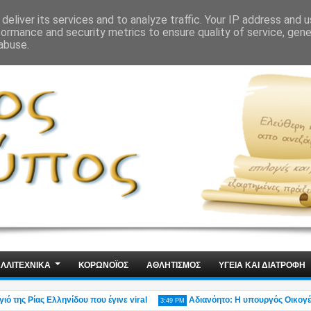
ΙΣ
ΤΕΧΝΟΛΟΓΙΑ
ΧΩΡΙΣ ΛΟΓΙΑ
deliver its services and to analyze traffic. Your IP address and 
formance and security metrics to ensure quality of service, gen
abuse.
ΛΛΙΤΕΧΝΙΚΑ
ΚΟΡΩΝΟΪΟΣ
ΑΘΛΗΤΙΣΜΟΣ
ΥΓΕΙΑ ΚΑΙ ΔΙΑΤΡΟΦΗ
ς Ρίας Ελληνίδου που έγινε viral
Αδιανόητο: Η υπουργός Οικογένειας 
3:49 PM