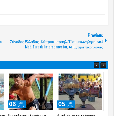
Previous
ει
Σύνοδος Ελλάδας- Κύπρου-Ισραήλ: Τί συμφωνήθηκε-East
Med, Eurasia Interconnector, ΑΠΕ, τηλεπικοινωνίες
01
01
02
Aug
Aug
2026
2026
ια
Τ.Χαλκιάς: Στάχτη το
Το βίντεο του Μύκονος tv
Kinse