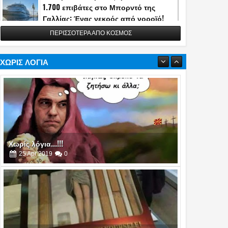
1.700 επιβάτες στο Μπορντό της
Γαλλίας: Ένας νεκρός από νοροϊό!
13
May
2026
0
ΠΕΡΙΣΣΟΤΕΡΑ ΑΠΟ ΚΟΣΜΟΣ
Η Τουρκία αποκάλυψε την κατασκευή
του διηπειρωτικού πυραύλου
Yildirimhan ακτίνας δράσης 6.000 χλμ.!
ΧΩΡΙΣ ΛΟΓΙΑ
(video)
06
May
2026
0
Πυρά στο δείπνο ανταποκριτών του
Λευκού Οίκου - Απομακρύνθηκε ο
Τραμπ
26
Apr
2026
0
Χωρίς λόγια...!!!
25
Apr
2019
0