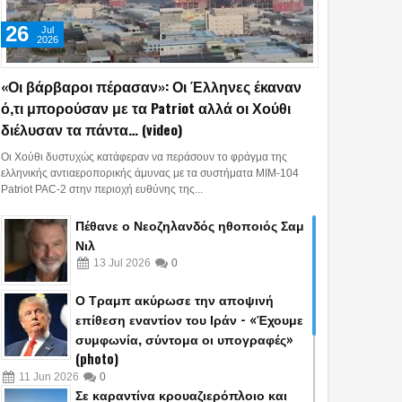
26
Jul
2026
«Οι βάρβαροι πέρασαν»: Οι Έλληνες έκαναν
ό,τι μπορούσαν με τα Patriot αλλά οι Χούθι
διέλυσαν τα πάντα… (video)
Οι Χούθι δυστυχώς κατάφεραν να περάσουν το φράγμα της
ελληνικής αντιαεροπορικής άμυνας με τα συστήματα MIM-104
Patriot PAC-2 στην περιοχή ευθύνης της...
Πέθανε ο Νεοζηλανδός ηθοποιός Σαμ
Νιλ
13
Jul
2026
0
Ο Τραμπ ακύρωσε την αποψινή
επίθεση εναντίον του Ιράν - «Έχουμε
συμφωνία, σύντομα οι υπογραφές»
(photo)
11
Jun
2026
0
Σε καραντίνα κρουαζιερόπλοιο και