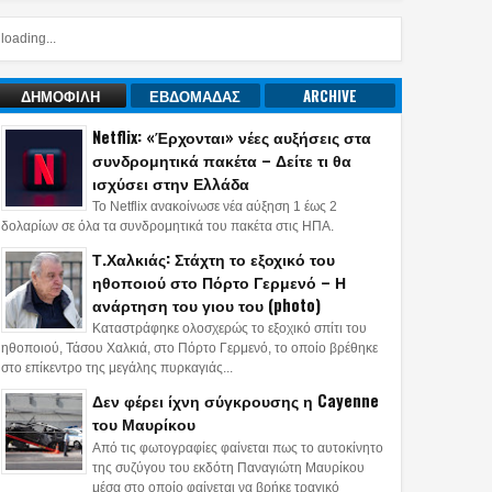
loading...
ΔΗΜΟΦΙΛΗ
ΕΒΔΟΜΑΔΑΣ
ARCHIVE
Netflix: «Έρχονται» νέες αυξήσεις στα
συνδρομητικά πακέτα – Δείτε τι θα
ισχύσει στην Ελλάδα
Το Netflix ανακοίνωσε νέα αύξηση 1 έως 2
δολαρίων σε όλα τα συνδρομητικά του πακέτα στις ΗΠΑ.
Τ.Χαλκιάς: Στάχτη το εξοχικό του
ηθοποιού στο Πόρτο Γερμενό – Η
ανάρτηση του γιου του (photo)
Καταστράφηκε ολοσχερώς το εξοχικό σπίτι του
ηθοποιού, Τάσου Χαλκιά, στο Πόρτο Γερμενό, το οποίο βρέθηκε
στο επίκεντρο της μεγάλης πυρκαγιάς...
Δεν φέρει ίχνη σύγκρουσης η Cayenne
του Μαυρίκου
Από τις φωτογραφίες φαίνεται πως το αυτοκίνητο
της συζύγου του εκδότη Παναγιώτη Μαυρίκου
μέσα στο οποίο φαίνεται να βρήκε τραγικό