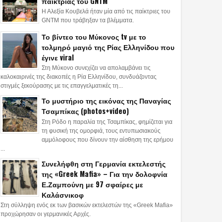
παίκτριας του GNTM
Η Αλεξία Κουβελά ήταν μία από τις παίκτριες του
GNTM που τράβηξαν τα βλέμματα.
Το βίντεο του Μύκονος tv με το
τολμηρό μαγιό της Ρίας Ελληνίδου που
έγινε viral
Στη Μύκονο συνεχίζει να απολαμβάνει τις
καλοκαιρινές της διακοπές η Ρία Ελληνίδου, συνδυάζοντας
στιγμές ξεκούρασης με τις επαγγελματικές τη...
Το μυστήριο της εικόνας της Παναγίας
Τσαμπίκας (photos+video)
Στη Ρόδο η παραλία της Τσαμπίκας, φημίζεται για
τη φυσική της ομορφιά, τους εντυπωσιακούς
αμμόλοφους που δίνουν την αίσθηση της ερήμου
...
Συνελήφθη στη Γερμανία εκτελεστής
της «Greek Mafia» – Για την δολοφνία
Ε.Ζαμπούνη με 97 σφαίρες με
Καλάσνικοφ
Στη σύλληψη ενός εκ των βασικών εκτελεστών της «Greek Mafia»
προχώρησαν οι γερμανικές Αρχές.