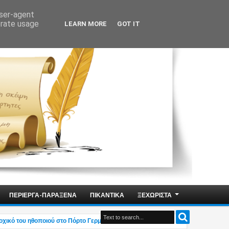
user-agent
erate usage
LEARN MORE
GOT IT
ΠΕΡΙΕΡΓΑ-ΠΑΡΑΞΕΝΑ
ΠΙΚΑΝΤΙΚΑ
ΞΕΧΩΡΙΣΤΑ
ό του ηθοποιού στο Πόρτο Γερμενό – Η ανάρτηση του γιου του (photo)
02:38 AM