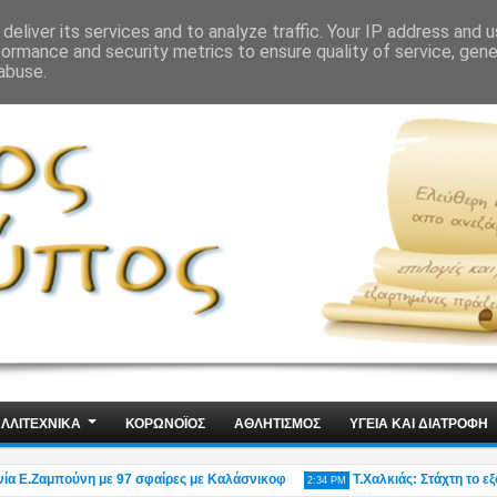
ΙΣ
ΤΕΧΝΟΛΟΓΙΑ
ΧΩΡΙΣ ΛΟΓΙΑ
deliver its services and to analyze traffic. Your IP address and 
formance and security metrics to ensure quality of service, gen
abuse.
ΛΛΙΤΕΧΝΙΚΑ
ΚΟΡΩΝΟΪΟΣ
ΑΘΛΗΤΙΣΜΟΣ
ΥΓΕΙΑ ΚΑΙ ΔΙΑΤΡΟΦΗ
Ε.Ζαμπούνη με 97 σφαίρες με Καλάσνικοφ
Τ.Χαλκιάς: Στάχτη το εξοχικ
2:34 PM