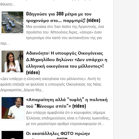
θάνατο...
Oδηγούσε για 300 μέτρα με τον
τροχονόμο στο... παρμπρίζ! (video)
Μια γυναίκα στο San Isidro της Αργεντινής, ένα
προάστιο του Μπουένος Άιρες, «έσυρε» έναν
τροχονόμο στο καπό του αυτοκινήτου της για
περ...
Αδιανόητο: Η υπουργός Οικογένειας
Δ.Μιχαηλίδου δηλώνει «Δεν υπάρχει η
ελληνική οικογένεια του μέλλοντος»!
(video)
«Δεν υπάρχει η ελληνική οικογένεια του μέλλοντος». Αυτή τη
φράση επέλεξε να ψελλίσει η υπουργός Οικογένειας της Νέας
Δημοκρατίας, Δόμνα Μιχ...
«Απαραίτητη αλλά “τυφλή” η πολιτική
τού “Mένουμε σπίτι”» (video)
Δεν υπάρχει αμφιβολία ότι ο κορυφαίος σήμερα
Έλληνας επιδημιολόγος είναι ο Γιάννης Ιωαννίδης,
με τον μεγαλύτερο αριθμό ετεροαναφορών στ...
Οι ακατάλληλες ΦΩΤΟ πρώην