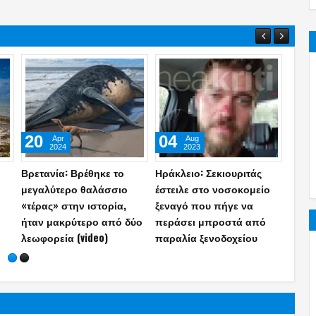
04
23
30
Aug
Jan
2023
2018
Ε.Παπαδοπούλου:
Survivor: Η ανησυχία που
Ε.Τρί
Ποζάρει με μπικίνι και
είχε η Κωνσταντίνα
Φωτο
«κολάζει» με την πίσω
Σπυροπούλου και η
ολόγ
η
όψη της (photos)
συμβουλή της Ειρήνης
και «
Παπαδοπούλου
θερμο