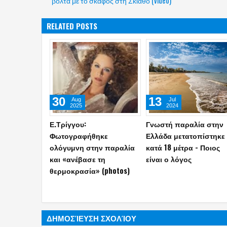
βόλτα με το σκάφος στη Σκιάθο (video)
RELATED POSTS
03
21
Jun
Dec
2023
2022
Yabanaki: Πότε και υπό
Το μυστηριώδες
ποιο καθεστώς θα
αντικείμενο μήκους 24
επαναλειτουργήσει η
μέτρων σε παραλία, οι
παραλία της Bάρκιζας
θεωρίες και η απάντησ
(photos)
των ειδικών
(photos+videos)