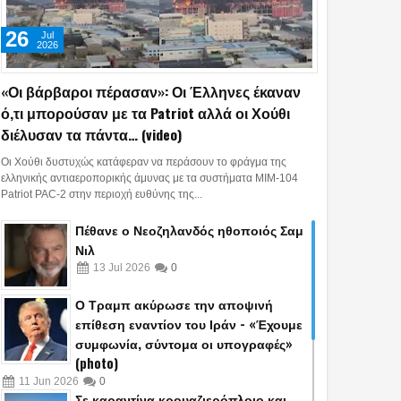
26
Jul
2026
«Οι βάρβαροι πέρασαν»: Οι Έλληνες έκαναν
ό,τι μπορούσαν με τα Patriot αλλά οι Χούθι
διέλυσαν τα πάντα… (video)
Οι Χούθι δυστυχώς κατάφεραν να περάσουν το φράγμα της
ελληνικής αντιαεροπορικής άμυνας με τα συστήματα MIM-104
Patriot PAC-2 στην περιοχή ευθύνης της...
Πέθανε ο Νεοζηλανδός ηθοποιός Σαμ
Νιλ
13
Jul
2026
0
Ο Τραμπ ακύρωσε την αποψινή
επίθεση εναντίον του Ιράν - «Έχουμε
συμφωνία, σύντομα οι υπογραφές»
(photo)
11
Jun
2026
0
Σε καραντίνα κρουαζιερόπλοιο και