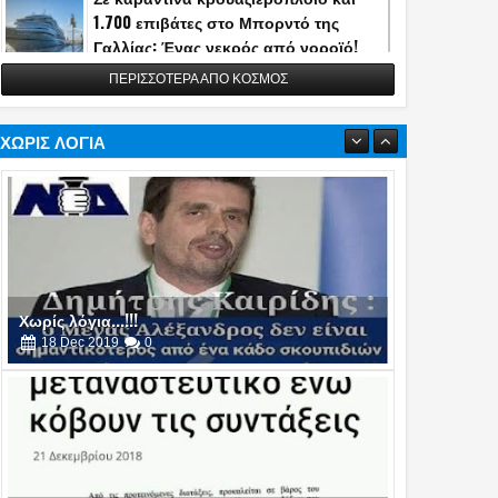
1.700 επιβάτες στο Μπορντό της
Γαλλίας: Ένας νεκρός από νοροϊό!
13
May
2026
0
ΠΕΡΙΣΣΟΤΕΡΑ ΑΠΟ ΚΟΣΜΟΣ
Η Τουρκία αποκάλυψε την κατασκευή
του διηπειρωτικού πυραύλου
Yildirimhan ακτίνας δράσης 6.000 χλμ.!
ΧΩΡΙΣ ΛΟΓΙΑ
(video)
06
May
2026
0
Πυρά στο δείπνο ανταποκριτών του
Λευκού Οίκου - Απομακρύνθηκε ο
Τραμπ
26
Apr
2026
0
Χωρίς λόγια...!!!
18
Dec
2019
0