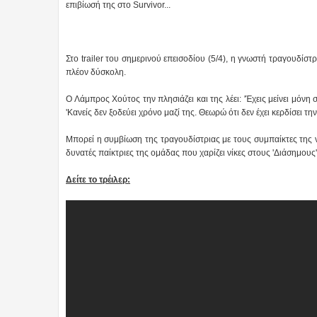
επιβίωσή της στο Survivor...
Στο trailer του σημερινού επεισοδίου (5/4), η γνωστή τραγουδίστρ
πλέον δύσκολη.
Ο Λάμπρος Χούτος την πλησιάζει και της λέει: 'Έχεις μείνει μόνη σο
'Κανείς δεν ξοδεύει χρόνο μαζί της. Θεωρώ ότι δεν έχει κερδίσει τη
Μπορεί η συμβίωση της τραγουδίστριας με τους συμπαίκτες της ν
δυνατές παίκτριες της ομάδας που χαρίζει νίκες στους 'Διάσημους'
Δείτε το τρέιλερ: