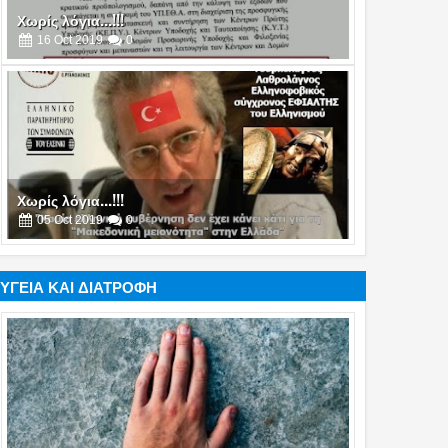
Χωρίς λόγια...!!!
16
Oct
2019
0
Χωρίς λόγια...!!!
05
Oct
2019
0
ΥΓΕΙΑ ΚΑΙ ΔΙΑΤΡΟΦΗ
Χωρίς λόγια...!!!
17
Jul
2019
0