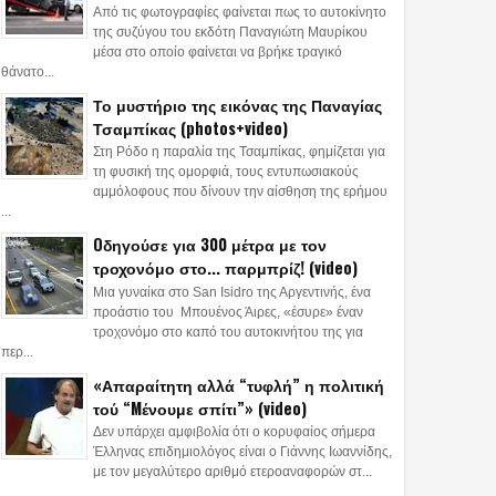
Από τις φωτογραφίες φαίνεται πως το αυτοκίνητο
της συζύγου του εκδότη Παναγιώτη Μαυρίκου
μέσα στο οποίο φαίνεται να βρήκε τραγικό
θάνατο...
Το μυστήριο της εικόνας της Παναγίας
Τσαμπίκας (photos+video)
Στη Ρόδο η παραλία της Τσαμπίκας, φημίζεται για
τη φυσική της ομορφιά, τους εντυπωσιακούς
αμμόλοφους που δίνουν την αίσθηση της ερήμου
...
Oδηγούσε για 300 μέτρα με τον
τροχονόμο στο... παρμπρίζ! (video)
Μια γυναίκα στο San Isidro της Αργεντινής, ένα
προάστιο του Μπουένος Άιρες, «έσυρε» έναν
τροχονόμο στο καπό του αυτοκινήτου της για
περ...
«Απαραίτητη αλλά “τυφλή” η πολιτική
τού “Mένουμε σπίτι”» (video)
Δεν υπάρχει αμφιβολία ότι ο κορυφαίος σήμερα
Έλληνας επιδημιολόγος είναι ο Γιάννης Ιωαννίδης,
με τον μεγαλύτερο αριθμό ετεροαναφορών στ...