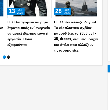
26
04
22
Mar
Oct
2026
2025
25η Μαρτίου: Η άγνωστη
Βρέθηκε αποθήκη
ΓΕΣ: 
καπετάνισσα Δόμνα
οπλισμού Τούρκων
διακρ
Βισβίζη - Θυσίασε μυθική
πρακτόρων σε χωριό της
Υπαξ
περιουσία για το '21 και
Ξάνθης – Επιβεβαιώνεται
ΕΠΟΠ
η:
πέθανε ζητιανεύοντας
η προετοιμασία
στις 
(videos)
αντάρτικου