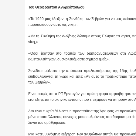
Του Θεόφραστου Ανδρεόπουλου
«Το 1920 μας έδειξαν τη Συνθήκη των Σεβρών για να μας πείσουν
παρουσιάσουν αυτό ως νίκη».
«Με τη Συνθήκη της Λωζάνης δώσαμε στους Έλληνες τα νησιά, που 
νίκη;»
«Όσοι έκατσαν στο τραπέζι των διαπραγματεύσεων στη Λωζά
εκμεταλλεύτηκαν, δυσκολευόμαστε σήμερα εμείς».
Συνέδεσε μάλιστα την απόπειρα πραξικοπήματος της 15ης Ιου
επιβουλεύονται τη χώρα και είπε: «Αν αυτό το πραξικόπημα πετύ
των Σεβρών».
Είναι σαφές ότι ο Ρ.Τ.Ερντογάν για πρώτη φορά αμφισβήτησε ευ
έτσι εξηγείται το σκηνικό έντασης που επιχειρούν να στήσουν στο Α
Δεν είναι τυχαία άλλωστε η προσπάθεια της Άγκυρας να προκαλέσ
μόνο αποστέλλοντας συνεχώς μουσουλμάνους στο θρήσκευμα είτε 
λόγω του ομόθρησκου.
Μια κατευθυνόμενη εξέγερση των ανθρώπων αυτών θα προκαλούσ