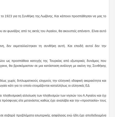
 το 1923 για τη Συνθήκη της Λωζάνης. Και κάποιοι προσπάθησαν να μας το
αν φωνάξεις από τις ακτές του Αιγαίου, θα ακουστείς απέναντι. Είναι αυτό
νη, δεν εκμεταλλεύτηκαν τη συνθήκη αυτή. Και επειδή αυτοί δεν την
λίου ως προσπάθεια κατοχής της Τουρκίας από εξωτερικές δυνάμεις που
χαινε, θα βρισκόμασταν σε μια κατάσταση ανάλογη με εκείνη της Συνθήκης
θέως χωρίς διπλωματικούς ελιγμούς την ελληνική εδαφική ακεραιότητα και
ιγαίο κάτι για το οποίο ετοιμάζονται καταλλήλως οι ελληνικές ΕΔ
ει πληθυσμιακή αλλοίωση των πληθυσμών των νησιών του Α.Αγιαίου και όχι
πρόσφυγες είτε μετανάστες καθώς έχει αναλάβει και την «προστασία» τους
ε σοβαρά προβλήματα εσωτερικής ασφάλειας ενώ ήδη έχει αποδεδειγμένα