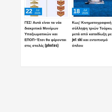
20
14
Jun
Jun
2026
2026
Στρατιωτικός όρκος στο
Νέα τουρκική
Δωδεκάθεο: Η
παράκρουση με φόντο
ειδωλολατρία βάφτηκε
πολιτικοποίηση
«χακί» και ζητά… θεσμική
φωτογραφίας Έλληνα
αναγνώριση!
αξιωματικού σε άσκησ
«Τους ταπεινώσαμε»!
(photo)