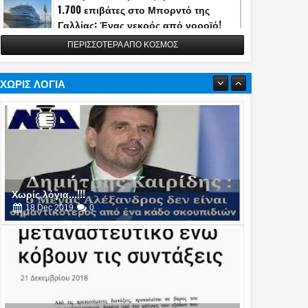
1.700 επιβάτες στο Μπορντό της
Γαλλίας: Ένας νεκρός από νοροϊό!
13
May
2026
0
ΠΕΡΙΣΣΟΤΕΡΑ ΑΠΟ ΚΟΣΜΟΣ
Η Τουρκία αποκάλυψε την κατασκευή
του διηπειρωτικού πυραύλου
Yildirimhan ακτίνας δράσης 6.000 χλμ.!
ΧΩΡΙΣ ΛΟΓΙΑ
(video)
06
May
2026
0
Πυρά στο δείπνο ανταποκριτών του
Λευκού Οίκου - Απομακρύνθηκε ο
Τραμπ
26
Apr
2026
0
Χωρίς λόγια...!!!
16
Oct
2019
0