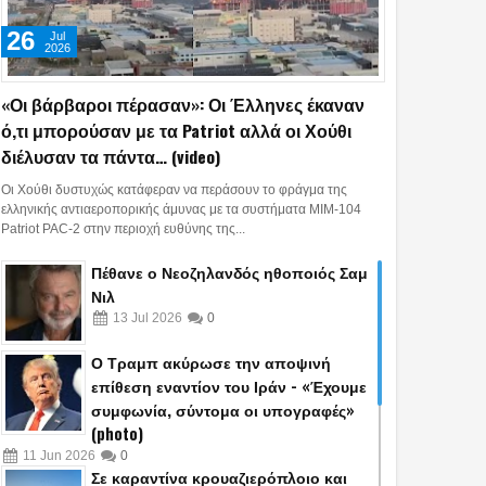
26
Jul
2026
«Οι βάρβαροι πέρασαν»: Οι Έλληνες έκαναν
ό,τι μπορούσαν με τα Patriot αλλά οι Χούθι
διέλυσαν τα πάντα… (video)
Οι Χούθι δυστυχώς κατάφεραν να περάσουν το φράγμα της
ελληνικής αντιαεροπορικής άμυνας με τα συστήματα MIM-104
Patriot PAC-2 στην περιοχή ευθύνης της...
Πέθανε ο Νεοζηλανδός ηθοποιός Σαμ
Νιλ
13
Jul
2026
0
Ο Τραμπ ακύρωσε την αποψινή
επίθεση εναντίον του Ιράν - «Έχουμε
συμφωνία, σύντομα οι υπογραφές»
(photo)
11
Jun
2026
0
Σε καραντίνα κρουαζιερόπλοιο και