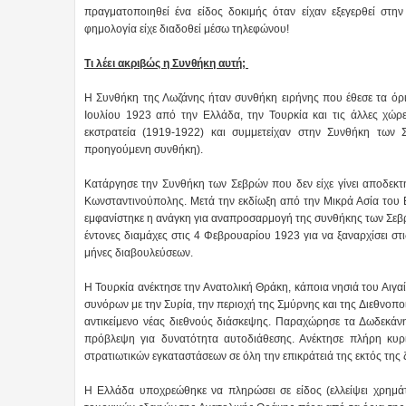
πραγματοποιηθεί ένα είδος δοκιμής όταν είχαν εξεγερθεί στ
φημολογία είχε διαδοθεί μέσω τηλεφώνου!
Τι λέει ακριβώς η Συνθήκη αυτή;
Η Συνθήκη της Λωζάνης ήταν συνθήκη ειρήνης που έθεσε τα όρι
Ιουλίου 1923 από την Ελλάδα, την Τουρκία και τις άλλες χώ
εκστρατεία (1919-1922) και συμμετείχαν στην Συνθήκη των
προηγούμενη συνθήκη).
Κατάργησε την Συνθήκη των Σεβρών που δεν είχε γίνει αποδεκτ
Κωνσταντινούπολης. Μετά την εκδίωξη από την Μικρά Ασία του 
εμφανίστηκε η ανάγκη για αναπροσαρμογή της συνθήκης των Σεβρ
έντονες διαμάχες στις 4 Φεβρουαρίου 1923 για να ξαναρχίσει στι
μήνες διαβουλεύσεων.
Η Τουρκία ανέκτησε την Ανατολική Θράκη, κάποια νησιά του Αιγαί
συνόρων με την Συρία, την περιοχή της Σμύρνης και της Διεθνοπ
αντικείμενο νέας διεθνούς διάσκεψης. Παραχώρησε τα Δωδεκάν
πρόβλεψη για δυνατότητα αυτοδιάθεσης. Ανέκτησε πλήρη κυρι
στρατιωτικών εγκαταστάσεων σε όλη την επικράτειά της εκτός της
Η Ελλάδα υποχρεώθηκε να πληρώσει σε είδος (ελλείψει χρημά