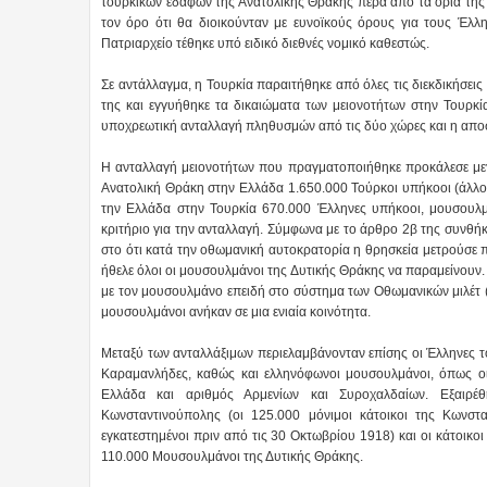
τουρκικών εδαφών της Ανατολικής Θράκης πέρα από τα όρια της
τον όρο ότι θα διοικούνταν με ευνοϊκούς όρους για τους Έλλη
Πατριαρχείο τέθηκε υπό ειδικό διεθνές νομικό καθεστώς.
Σε αντάλλαγμα, η Τουρκία παραιτήθηκε από όλες τις διεκδικήσει
της και εγγυήθηκε τα δικαιώματα των μειονοτήτων στην Τουρκ
υποχρεωτική ανταλλαγή πληθυσμών από τις δύο χώρες και η αποσ
Η ανταλλαγή μειονοτήτων που πραγματοποιήθηκε προκάλεσε μεγ
Ανατολική Θράκη στην Ελλάδα 1.650.000 Τούρκοι υπήκοοι (άλλοι
την Ελλάδα στην Τουρκία 670.000 Έλληνες υπήκοοι, μουσουλμ
κριτήριο για την ανταλλαγή. Σύμφωνα με το άρθρο 2β της συνθήκ
στο ότι κατά την οθωμανική αυτοκρατορία η θρησκεία μετρούσε π
ήθελε όλοι οι μουσουλμάνοι της Δυτικής Θράκης να παραμείνουν.
με τον μουσουλμάνο επειδή στο σύστημα των Οθωμανικών μιλέτ (ή
μουσουλμάνοι ανήκαν σε μια ενιαία κοινότητα.
Μεταξύ των ανταλλάξιμων περιελαμβάνονταν επίσης οι Έλληνες τ
Καραμανλήδες, καθώς και ελληνόφωνοι μουσουλμάνοι, όπως οι
Ελλάδα και αριθμός Αρμενίων και Συροχαλδαίων. Εξαιρέ
Κωνσταντινούπολης (οι 125.000 μόνιμοι κάτοικοι της Κωνστ
εγκατεστημένοι πριν από τις 30 Οκτωβρίου 1918) και οι κάτοικοι
110.000 Μουσουλμάνοι της Δυτικής Θράκης.