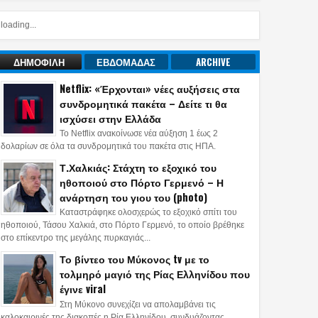
loading...
ΔΗΜΟΦΙΛΗ
ΕΒΔΟΜΑΔΑΣ
ARCHIVE
Netflix: «Έρχονται» νέες αυξήσεις στα
συνδρομητικά πακέτα – Δείτε τι θα
ισχύσει στην Ελλάδα
Το Netflix ανακοίνωσε νέα αύξηση 1 έως 2
δολαρίων σε όλα τα συνδρομητικά του πακέτα στις ΗΠΑ.
Τ.Χαλκιάς: Στάχτη το εξοχικό του
ηθοποιού στο Πόρτο Γερμενό – Η
ανάρτηση του γιου του (photo)
Καταστράφηκε ολοσχερώς το εξοχικό σπίτι του
ηθοποιού, Τάσου Χαλκιά, στο Πόρτο Γερμενό, το οποίο βρέθηκε
στο επίκεντρο της μεγάλης πυρκαγιάς...
Το βίντεο του Μύκονος tv με το
τολμηρό μαγιό της Ρίας Ελληνίδου που
έγινε viral
Στη Μύκονο συνεχίζει να απολαμβάνει τις
καλοκαιρινές της διακοπές η Ρία Ελληνίδου, συνδυάζοντας