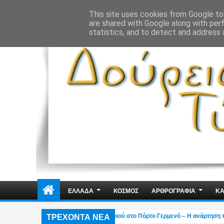
ΔΗΜΟΣΙΑ ΤΑΞΗ
ΕΓΚΛΗΜΑΤΙΚΟΤΗΤΑ
ΦΑΚΕΛΩΜΑΤΑ
ΑΠΟΨΕ
This site uses cookies from Google to 
are shared with Google along with per
statistics, and to detect and address 
ΕΛΛΑΔΑ
ΚΟΣΜΟΣ
ΑΡΘΡΟΓΡΑΦΙΑ
ΚΑ
ΤΡΕΧΟΝΤΑ ΝΕΑ
Χαλκιάς: Στάχτη το εξοχικό του ηθοποιού στο Πόρτο Γερμενό – Η ανάρτηση του γι