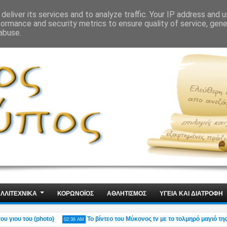
ΙΣ
ΤΕΧΝΟΛΟΓΙΑ
ΧΩΡΙΣ ΛΟΓΙΑ
deliver its services and to analyze traffic. Your IP address and 
formance and security metrics to ensure quality of service, gen
abuse.
ΛΛΙΤΕΧΝΙΚΑ
ΚΟΡΩΝΟΪΟΣ
ΑΘΛΗΤΙΣΜΟΣ
ΥΓΕΙΑ ΚΑΙ ΔΙΑΤΡΟΦΗ
ου του (photo)
Το βίντεο του Μύκονος tv με το τολμηρό μαγιό της Ρίας
02:38 AM