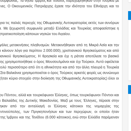
 συμφωνίας. Τα νησιά Ίμβρος και Τένεδος παραχωρήθηκαν στην Τουρκία με
νες. Ο Οικουμενικός Πατριάρχης έχασε την ιδιότητα του Εθνάρχη και το
ς για τις παλιές περιοχές της Οθωμανικής Αυτοκρατορίας εκτός των συνόρων
ία. Με ξεχωριστή συμφωνία μεταξύ Ελλάδας και Τουρκίας αποφασίστηκε η
τρατικοποίηση κάποιων νησιών του Αιγαίου.
άλες μετακινήσεις πληθυσμών. Μετακινήθηκαν από τη Μικρά Ασία και την
 κάνουν λόγο για περίπου 2.000.000), χριστιανικού θρησκεύματος και από
ανικού θρησκεύματος. Η θρησκεία και όχι η ράτσα αποτέλεσε το βασικό
ης χρησιμοποιήθηκε ο όρος Μουσουλμάνοι και όχι Τούρκοι. Αυτό οφείλεται
ολύ περισσότερο από ότι η εθνικότητα και από την άλλη πλευρά η Τουρκία
 Στα Βαλκάνια χρησιμοποιείται ο όρος Τούρκος αρκετές φορές ως συνώνυμο
ταν κύριο στοιχείο στην διοίκηση της Οθωμανικής Αυτοκρατορίας) όλοι οι
ου Πόντου, αλλά και τουρκόφωνοι Έλληνες, όπως τουρκόφωνοι Πόντιοι και
 Βαλαάδες της Δυτικής Μακεδονίας. Μαζί με τους Έλληνες, πέρασε στην
θηκαν από την ανταλλαγή οι Έλληνες κάτοικοι της νομαρχίας της
αντινούπολης, των Πριγκηπονήσων και των περιχώρων, οι οποίοι ήταν
 της Ίμβρου και της Τενέδου (6.000 κάτοικοι), ενώ στην Ελλάδα παρέμειναν