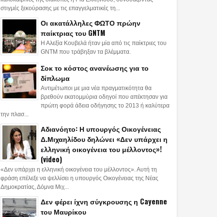
στιγμές ξεκούρασης με τις επαγγελματικές τη...
Οι ακατάλληλες ΦΩΤΟ πρώην
παίκτριας του GNTM
Η Αλεξία Κουβελά ήταν μία από τις παίκτριες του
GNTM που τράβηξαν τα βλέμματα.
Σοκ το κόστος ανανέωσης για το
δίπλωμα
Αντιμέτωποι με μια νέα πραγματικότητα θα
βρεθούν εκατομμύρια οδηγοί που απέκτησαν για
πρώτη φορά άδεια οδήγησης το 2013 ή καλύτερα
την πλασ...
Αδιανόητο: Η υπουργός Οικογένειας
Δ.Μιχαηλίδου δηλώνει «Δεν υπάρχει η
ελληνική οικογένεια του μέλλοντος»!
(video)
«Δεν υπάρχει η ελληνική οικογένεια του μέλλοντος». Αυτή τη
φράση επέλεξε να ψελλίσει η υπουργός Οικογένειας της Νέας
Δημοκρατίας, Δόμνα Μιχ...
Δεν φέρει ίχνη σύγκρουσης η Cayenne
του Μαυρίκου