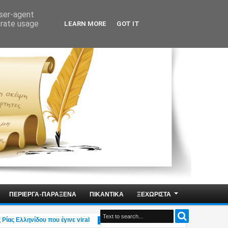
user-agent
erate usage
LEARN MORE
GOT IT
ΠΕΡΙΕΡΓΑ-ΠΑΡΑΞΕΝΑ
ΠΙΚΑΝΤΙΚΑ
ΞΕΧΩΡΙΣΤΑ
 Ελληνίδου που έγινε viral
Αδιανόητο: Η υπουργός Οικογένειας Δ.Μιχα
3:49 PM