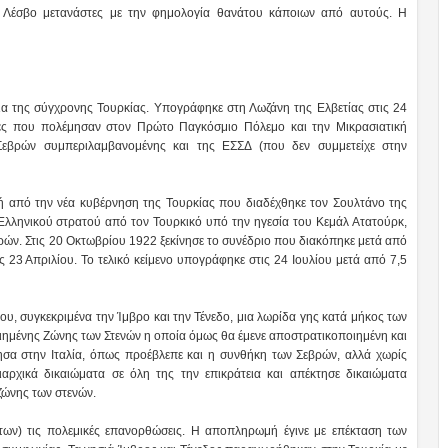
ην Λέσβο μετανάστες με την φημολογία θανάτου κάποιων από αυτούς. Η
α της σύγχρονης Τουρκίας. Υπογράφηκε στη Λωζάνη της Ελβετίας στις 24
ρες που πολέμησαν στον Πρώτο Παγκόσμιο Πόλεμο και την Μικρασιατική
 Σεβρών συμπεριλαμβανομένης και της ΕΣΣΔ (που δεν συμμετείχε στην
ή από την νέα κυβέρνηση της Τουρκίας που διαδέχθηκε τον Σουλτάνο της
Ελληνικού στρατού από τον Τουρκικό υπό την ηγεσία του Κεμάλ Ατατούρκ,
ών. Στις 20 Οκτωβρίου 1922 ξεκίνησε το συνέδριο που διακόπηκε μετά από
ς 23 Απριλίου. Το τελικό κείμενο υπογράφηκε στις 24 Ιουλίου μετά από 7,5
ου, συγκεκριμένα την Ίμβρο και την Τένεδο, μια λωρίδα γης κατά μήκος των
οιημένης Ζώνης των Στενών η οποία όμως θα έμενε αποστρατικοποιημένη και
ησα στην Ιταλία, όπως προέβλεπε και η συνθήκη των Σεβρών, αλλά χωρίς
αρχικά δικαιώματα σε όλη της την επικράτεια και απέκτησε δικαιώματα
 ζώνης των στενών.
των) τις πολεμικές επανορθώσεις. Η αποπληρωμή έγινε με επέκταση των