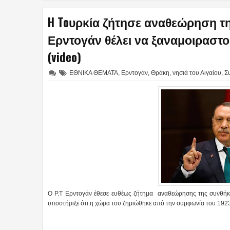
H Toυρκία ζήτησε αναθεώρηση τ
Ερντογάν θέλει να ξαναμοιραστού
(video)
ΕΘΝΙΚΑ ΘΕΜΑΤΑ
,
Ερντογάν
,
Θράκη
,
νησιά του Αιγαίου
,
Σ
Ο Ρ.Τ Ερντογάν έθεσε ευθέως ζήτημα αναθεώρησης της συνθήκη
υποστήριξε ότι η χώρα του ζημιώθηκε από την συμφωνία του 1923 