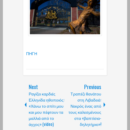
ΠΗΓΗ
Next
Previous
Ραγίζει καρδιές
Τραπέζι θανάτου
Ελληνίδα ηθοποιός:
στη Λιβαδειά:
«Χάνω το σπίτι μου
Νεκρός ένας από
και μου πέφτουν τα
τους καλεσμένους
μαλλιά από το
στα «βαπτίσια-
άγχος» (video)
δηλητήριο»!