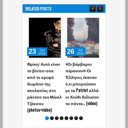
RELATED POSTS
26
13
11
Jun
Jul
Jul
Jun
2016
2026
2026
2026
: Αυτό είναι
«Οι βάρβαροι
Πέθανε ο
Ο Τραμπ
ντεο-σοκ
πέρασαν»: Οι
Νεοζηλανδός
ακύρωσε τη
το κρυφό
Έλληνες έκαναν
ηθοποιός Σαμ Νιλ
αποψινή επ
ιο της
ό,τι μπορούσαν
εναντίον του
ασίας στο
με τα Patriot αλλά
- «Έχουμε
ο του Μάικλ
οι Χούθι διέλυσαν
συμφωνία,
σον
τα πάντα… (video)
σύντομα οι
s+video)
υπογραφές»
(photo)