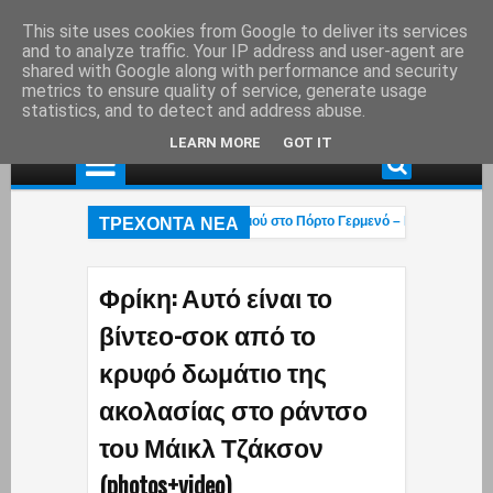
This site uses cookies from Google to deliver its services
and to analyze traffic. Your IP address and user-agent are
shared with Google along with performance and security
metrics to ensure quality of service, generate usage
statistics, and to detect and address abuse.
LEARN MORE
GOT IT
ΤΡΕΧΟΝΤΑ ΝΕΑ
Χαλκιάς: Στάχτη το εξοχικό του ηθοποιού στο Πόρτο Γερμενό – Η ανάρτηση του γι
χεται η «επαγγελματική ασφάλιση»! – Η κυβέρνηση μετακυλά την ευθύνη στους 
Οι βάρβαροι πέρασαν»: Οι Έλληνες έκαναν ό,τι μπορούσαν με τα Patriot αλλά οι
Φρίκη: Αυτό είναι το
βίντεο-σοκ από το
κρυφό δωμάτιο της
ακολασίας στο ράντσο
του Μάικλ Τζάκσον
(photos+video)