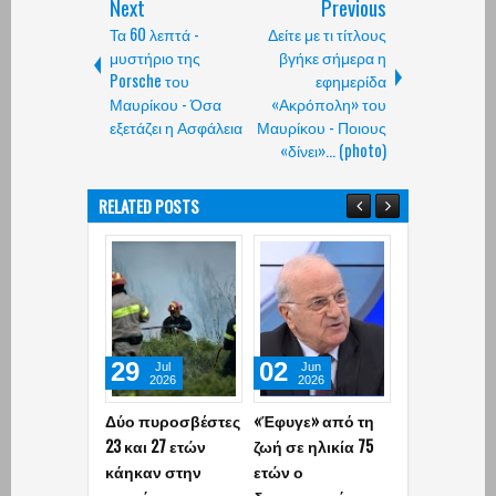
Next
Previous
Τα 60 λεπτά -
Δείτε με τι τίτλους
μυστήριο της
βγήκε σήμερα η
Porsche του
εφημερίδα
Μαυρίκου - Όσα
«Ακρόπολη» του
εξετάζει η Ασφάλεια
Μαυρίκου - Ποιους
«δίνει»... (photo)
RELATED POSTS
29
02
06
Jul
Jun
May
2026
2026
2026
Δύο πυροσβέστες
«Έφυγε» από τη
Επεισοδιακ
23 και 27 ετών
ζωή σε ηλικία 75
καταδίωξη σ
κάηκαν στην
ετών ο
Αθήνα: 49χρ