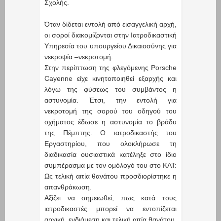
Σχολής.
Όταν δίδεται εντολή από εισαγγελική αρχή,
οι σοροί διακομίζονται στην Ιατροδικαστική
Υπηρεσία του υπουργείου Δικαιοσύνης για
νεκροψία –νεκροτομή.
Στην περίπτωση της φλεγόμενης Porsche
Cayenne είχε κινητοποιηθεί εξαρχής και
λόγω της φύσεως του συμβάντος η
αστυνομία. Έτσι, την εντολή για
νεκροτομή της σορού του οδηγού του
οχήματος έδωσε η αστυνομία το βράδυ
της Πέμπτης. Ο ιατροδικαστής του
Εργαστηρίου, που ολοκλήρωσε τη
διαδικασία ουσιαστικά κατέληξε στο ίδιο
συμπέρασμα με τον ομόλογό του στο ΚΑΤ:
Ως τελική αιτία θανάτου προσδιορίστηκε η
απανθράκωση.
Αξίζει να σημειωθεί, πως κατά τους
ιατροδικαστές μπορεί να εντοπίζεται
αρχική, ενδιάμεση και τελική αιτία θανάτου.