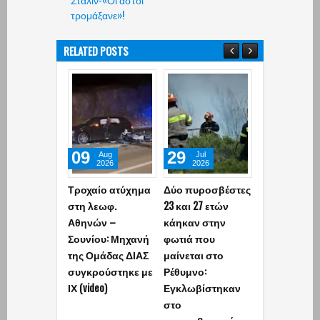
τρομάξανε»!
RELATED POSTS
09
29
02
Aug
Jul
Jun
2026
2026
2026
Τροχαίο ατύχημα
Δύο πυροσβέστες
«Έφυγε» απ
στη λεωφ.
23 και 27 ετών
ζωή σε ηλικί
Αθηνών –
κάηκαν στην
ετών ο
Σουνίου: Μηχανή
φωτιά που
δημοσιογρά
της Ομάδας ΔΙΑΣ
μαίνεται στο
και πρώην
συγκρούστηκε με
Ρέθυμνο:
βουλευτής 
ΙΧ (video)
Εγκλωβίστηκαν
Αθανασίου
στο