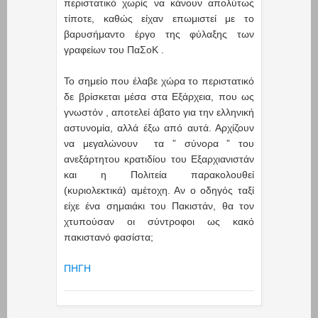
περιστατικό χωρίς να κάνουν απολύτως
τίποτε, καθώς είχαν επωμιστεί με το
βαρυσήμαντο έργο της φύλαξης των
γραφείων του ΠαΣοΚ .
Το σημείο που έλαβε χώρα το περιστατικό
δε βρίσκεται μέσα στα Εξάρχεια, που ως
γνωστόν , αποτελεί άβατο για την ελληνική
αστυνομία, αλλά έξω από αυτά. Αρχίζουν
να μεγαλώνουν τα ” σύνορα ” του
ανεξάρτητου κρατιδίου του Εξαρχιανιστάν
και η Πολιτεία παρακολουθεί
(κυριολεκτικά) αμέτοχη. Αν ο οδηγός ταξί
είχε ένα σημαιάκι του Πακιστάν, θα τον
χτυπούσαν οι σύντροφοι ως κακό
πακιστανό φασίστα;
ΠΗΓΗ